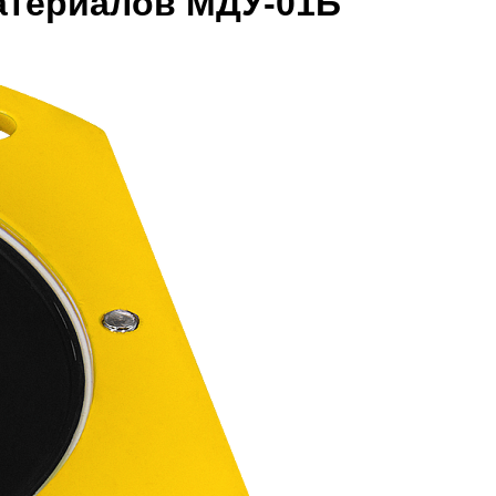
атериалов МДУ-01Б