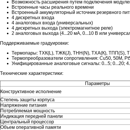
Возможность расширения путем подключения модуле
Встроенные часы реального времени
Встроенный аккумуляторный источник резервного пи
4 дискретных входа
4 аналоговых входа (универсальных)
4 дискретных выхода (электромагнитное реле)
2 аналоговых выхода (4...20 мА, 0...10 В или универсал
Поддерживаемые градуировки:
Термопары: ТХК(L), ТЖК(J), ТНН(N), ТХА(К), ТПП(S), Т
Термопреобразователи сопротивления: Cu50, 50M, Pt50
Унифицированные аналоговые сигналы: 0...5; 0...20; 4...
Технические характеристики:
Параметры
Конструктивное исполнение
Степень защиты корпуса
Напряжение питания
Потребляемая мощность
Индикация передней панели
Центральный процессор
Объем оперативной памяти