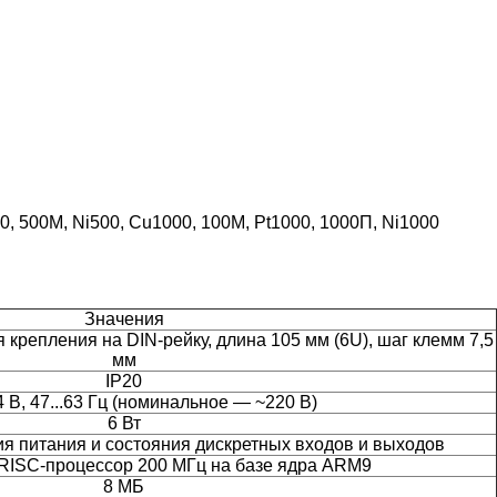
0, 500М, Ni500, Cu1000, 100М, Pt1000, 1000П, Ni1000
Значения
крепления на DIN-рейку, длина 105 мм (6U), шаг клемм 7,5
мм
IP20
4 В, 47...63 Гц (номинальное — ~220 В)
6 Вт
я питания и состояния дискретных входов и выходов
RISC-процессор 200 МГц на базе ядра ARM9
8 МБ