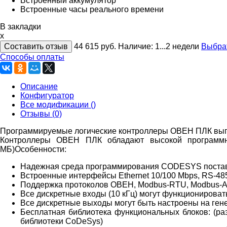
Встроенный аккумулятор
Встроенные часы реального времени
В закладки
x
Составить отзыв
44 615
руб.
Наличие:
1...2 недели
Выбра
Способы оплаты
Описание
Конфигуратор
Все модификации ()
Отзывы (0)
Программируемые логические контроллеры ОВЕН ПЛК вып
Контроллеры ОВЕН ПЛК обладают высокой программно
МБ)
Особенности:
Надежная среда программирования CODESYS поставля
Встроенные интерфейсы Ethernet 10/100 Мbps, RS-48
Поддержка протоколов ОВЕН, Modbus-RTU, Modbus-A
Все дискретные входы (10 кГц) могут функционировать
Все дискретные выходы могут быть настроены на ге
Бесплатная библиотека функциональных блоков: (ра
библиотеки CoDeSys)