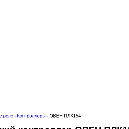
е реле
-
Контроллеры
-
ОВЕН ПЛК154