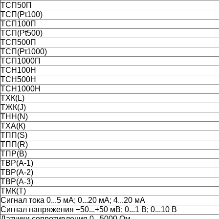
ТСП50П
ТСП(Pt100)
ТСП100П
ТСП(Pt500)
ТСП500П
ТСП(Pt1000)
ТСП1000П
ТСН100Н
ТСН500Н
ТСН1000Н
ТХК(L)
ТЖК(J)
ТНН(N)
ТХА(К)
ТПП(S)
ТПП(R)
ТПР(В)
ТВР(А-1)
ТВР(А-2)
ТВР(А-3)
ТМК(Т)
Сигнал тока 0...5 мА; 0...20 мА; 4...20 мА
Сигнал напряжения −50...+50 мВ; 0...1 В; 0...10 В
Датчики сопротивления 0...5000 Ом