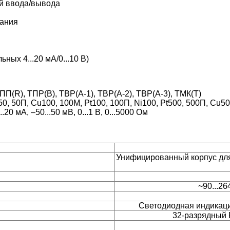
й ввода/вывода
тания
ьных 4...20 мА/0...10 В)
ПП(R), TПР(В), ТВР(А-1), ТВР(А-2), ТВР(А-3), ТМК(Т)
, 50П, Cu100, 100М, Pt100, 100П, Ni100, Pt500, 500П, Cu50
20 мА, –50...50 мВ, 0...1 В, 0...5000 Ом
Унифицированный корпус для 
~90...26
Светодиодная индикаци
32-разрядный 