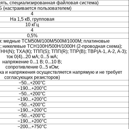
мять, специализированная файловая система)
Б (настраивается пользователем)
4
На 1,5 кВ, групповая
10 кГц
4
0,5%
я: медные ТСМ50М/100М/500М/1000М; платиновые
 никелевые ТСН100Н/500Н/1000Н (2-проводная схема);
НН(N); ТХА(К); ТПП(S); ТПП(R); ТПР(В); ТВР(А-1, А-2, А-3);
ток 0(4)...20 мА; 0...5 мА;
напряжение 0...1 В; 0...10 В;
сопротивление 0...5 кОм;
ка и напряжения осуществляется напрямую и не требует
согласующих резисторов)
−50...+200°C
−190...+200°C
−50...+200°C
−190...+200°C
−50...+200°C
−190...+200°C
−50...+200°C
−190...+200°C
−200...+750°C