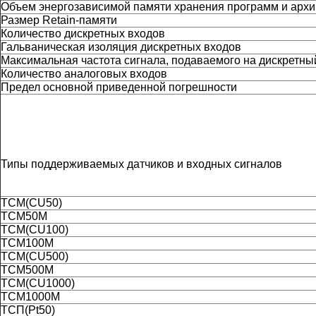
Объем энергозависимой памяти хранения программ и арх
Размер Retain-памяти
Количество дискретных входов
Гальваническая изоляция дискретных входов
Максимальная частота сигнала, подаваемого на дискретны
Количество аналоговых входов
Предел основной приведенной погрешности
Типы поддерживаемых датчиков и входных сигналов
ТСМ(CU50)
ТСМ50М
ТСМ(CU100)
ТСМ100М
ТСМ(CU500)
ТСМ500М
ТСМ(CU1000)
ТСМ1000М
ТСП(Pt50)