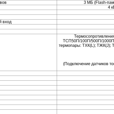
ивов
3 МБ (Flash-па
4 к
й вход
Термосопротивлени
ТСП50П/100П/500П/1000П;
термопары: ТХК(L); ТЖК(J); Т
(Подключение датчиков то