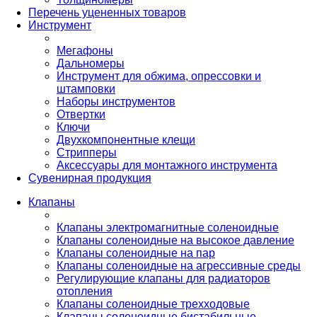
Перечень уцененных товаров
Инструмент
Мегафоны
Дальномеры
Инструмент для обжима, опрессовки и
штамповки
Наборы инструментов
Отвертки
Ключи
Двухкомпонентные клещи
Стрипперы
Аксессуары для монтажного инструмента
Сувенирная продукция
Клапаны
Клапаны электромагнитные соленоидные
Клапаны соленоидные на высокое давление
Клапаны соленоидные на пар
Клапаны соленоидные на агрессивные среды
Регулирующие клапаны для радиаторов
отопления
Клапаны соленоидные трехходовые
Клапаны соленоидные бистабильные