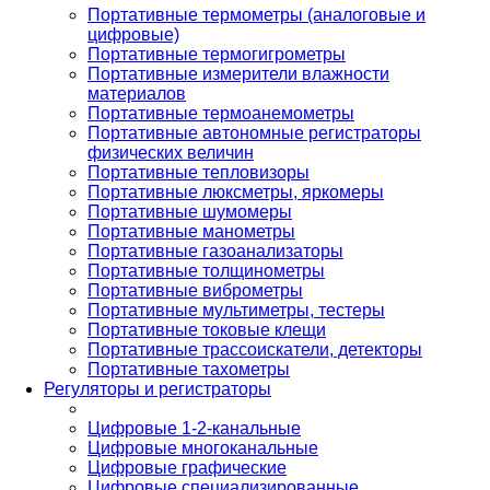
Портативные термометры (аналоговые и
цифровые)
Портативные термогигрометры
Портативные измерители влажности
материалов
Портативные термоанемометры
Портативные автономные регистраторы
физических величин
Портативные тепловизоры
Портативные люксметры, яркомеры
Портативные шумомеры
Портативные манометры
Портативные газоанализаторы
Портативные толщинометры
Портативные виброметры
Портативные мультиметры, тестеры
Портативные токовые клещи
Портативные трассоискатели, детекторы
Портативные тахометры
Регуляторы и регистраторы
Цифровые 1-2-канальные
Цифровые многоканальные
Цифровые графические
Цифровые специализированные