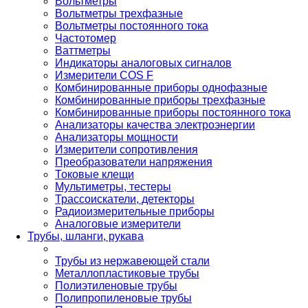
Вольтметры
Вольтметры трехфазные
Вольтметры постоянного тока
Частотомер
Ваттметры
Индикаторы аналоговых сигналов
Измерители COS F
Комбинированные приборы однофазные
Комбинированные приборы трехфазные
Комбинированные приборы постоянного тока
Анализаторы качества электроэнергии
Анализаторы мощности
Измерители сопротивления
Преобразователи напряжения
Токовые клещи
Мультиметры, тестеры
Трассоискатели, детекторы
Радиоизмерительные приборы
Аналоговые измерители
Трубы, шланги, рукава
Трубы из нержавеющей стали
Металлопластиковые трубы
Полиэтиленовые трубы
Полипропиленовые трубы