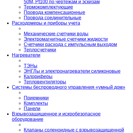
50М, Pt100 по чертежам и эскизам
Термокомплектующие
Провода компенсационные
Провода соединительные
Расходомеры и приборы учета
Механические счетчики воды
Электромагнитные счетчики жидкости
Счетчики расхода с импульсным выходом
Теплосчетчики
Нагреватели
ТЭНы
ЭНГЛы и электронагреватели силиконовые
Калориферы
Тепловентиляторы
Системы беспроводного управления «умный дом»
Приемники
Комплекты
Панели
Взрывозащищенное и искробезопасное
оборудование
Клапаны соленоидные с взрывозащищенной