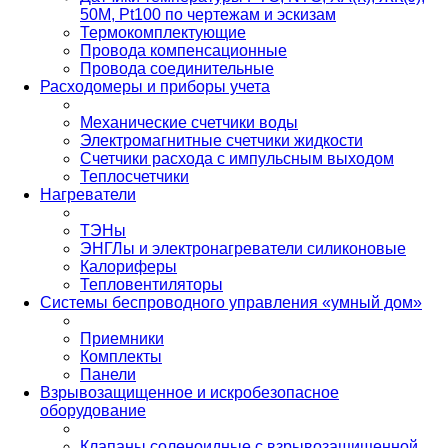
50М, Pt100 по чертежам и эскизам
Термокомплектующие
Провода компенсационные
Провода соединительные
Расходомеры и приборы учета
Механические счетчики воды
Электромагнитные счетчики жидкости
Счетчики расхода с импульсным выходом
Теплосчетчики
Нагреватели
ТЭНы
ЭНГЛы и электронагреватели силиконовые
Калориферы
Тепловентиляторы
Системы беспроводного управления «умный дом»
Приемники
Комплекты
Панели
Взрывозащищенное и искробезопасное
оборудование
Клапаны соленоидные с взрывозащищенной