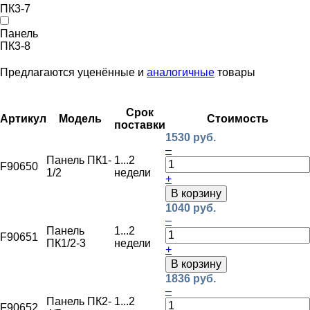
ПК3-7
Панель
ПК3-8
Предлагаются уценённые и
аналогичные
товары
Срок
Артикул
Модель
Стоимость
поставки
1530 руб.
–
Панель ПК1-
1...2
F90650
1/2
недели
+
В корзину
1040 руб.
–
Панель
1...2
F90651
ПК1/2-3
недели
+
В корзину
1836 руб.
–
Панель ПК2-
1...2
F90652