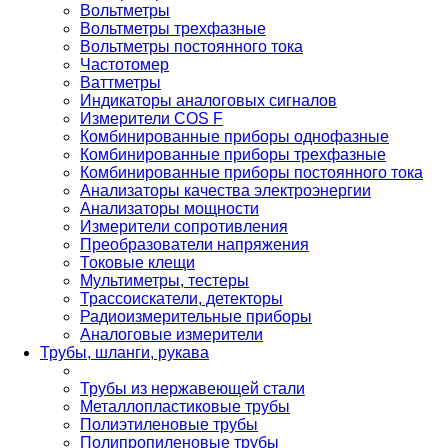
Вольтметры
Вольтметры трехфазные
Вольтметры постоянного тока
Частотомер
Ваттметры
Индикаторы аналоговых сигналов
Измерители COS F
Комбинированные приборы однофазные
Комбинированные приборы трехфазные
Комбинированные приборы постоянного тока
Анализаторы качества электроэнергии
Анализаторы мощности
Измерители сопротивления
Преобразователи напряжения
Токовые клещи
Мультиметры, тестеры
Трассоискатели, детекторы
Радиоизмерительные приборы
Аналоговые измерители
Трубы, шланги, рукава
Трубы из нержавеющей стали
Металлопластиковые трубы
Полиэтиленовые трубы
Полипропиленовые трубы