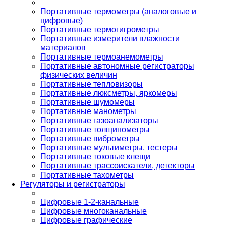
Портативные термометры (аналоговые и
цифровые)
Портативные термогигрометры
Портативные измерители влажности
материалов
Портативные термоанемометры
Портативные автономные регистраторы
физических величин
Портативные тепловизоры
Портативные люксметры, яркомеры
Портативные шумомеры
Портативные манометры
Портативные газоанализаторы
Портативные толщинометры
Портативные виброметры
Портативные мультиметры, тестеры
Портативные токовые клещи
Портативные трассоискатели, детекторы
Портативные тахометры
Регуляторы и регистраторы
Цифровые 1-2-канальные
Цифровые многоканальные
Цифровые графические