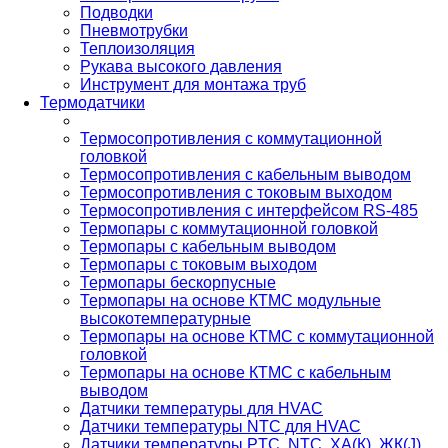
Подводки
Пневмотрубки
Теплоизоляция
Рукава высокого давления
Инструмент для монтажа труб
Термодатчики
Термосопротивления с коммутационной
головкой
Термосопротивления с кабельным выводом
Термосопротивления с токовым выходом
Термосопротивления с интерфейсом RS-485
Термопары с коммутационной головкой
Термопары с кабельным выводом
Термопары с токовым выходом
Термопары бескорпусные
Термопары на основе КТМС модульные
высокотемпературные
Термопары на основе КТМС с коммутационной
головкой
Термопары на основе КТМС с кабельным
выводом
Датчики температуры для HVAC
Датчики температуры NTC для HVAC
Датчики температуры PTС, NTC, ХА(К), ЖК(J),