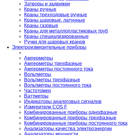
Затворы и задвижки
Краны ручные
Краны трехходовые ручные
Краны шаровые, латунные
Краны газовые
Краны для металлопластиковых труб
Краны специализированные
Ручки для шаровых кранов
Электроизмерительные приборы
Амперметры
Амперметры трехфазные
Амперметры постоянного тока
Вольтметры
Вольтметры трехфазные
Вольтметры постоянного тока
Частотомер
Ваттметры
Индикаторы аналоговых сигналов
Измерители COS F
Комбинированные приборы однофазные
Комбинированные приборы трехфазные
Комбинированные приборы постоянного тока
Анализаторы качества электроэнергии
Анализаторы мощности