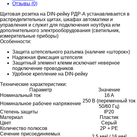
Отзывы (0)
Щитовая розетка на DIN-рейку РДР-А устанавливается в
распределительных щитах, шкафах автоматики и
управления и служит для подключения ноутбука или
дополнительного электрооборудования (светильник,
измерительные приборы)
Особенности:
Защита штепсельного разъема (наличие «шторок»)
Надежная фиксация штепселя
Защитный элемент клемм исключает неверное
подключение проводников
Удобное крепление на DIN-рейку
Технические характеристики:
Параметр
Значение
Номинальный ток
16 A
250 В (переменный ток
Номинальное рабочее напряжение
50/60 Гц)
Степень защиты
IP20
Материал
Пластик
Цвет
Серый
Количество полюсов
2P + PE
Сечение присоединяемых
2,5 мм² / 16 мм²