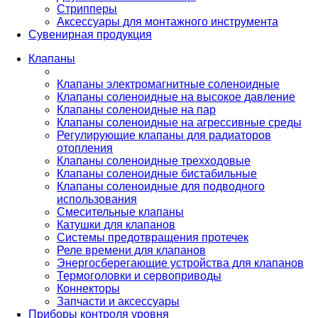
Стрипперы
Аксессуары для монтажного инструмента
Сувенирная продукция
Клапаны
Клапаны электромагнитные соленоидные
Клапаны соленоидные на высокое давление
Клапаны соленоидные на пар
Клапаны соленоидные на агрессивные среды
Регулирующие клапаны для радиаторов
отопления
Клапаны соленоидные трехходовые
Клапаны соленоидные бистабильные
Клапаны соленоидные для подводного
использования
Смесительные клапаны
Катушки для клапанов
Системы предотвращения протечек
Реле времени для клапанов
Энергосберегающие устройства для клапанов
Термоголовки и сервоприводы
Коннекторы
Запчасти и аксессуары
Приборы контроля уровня