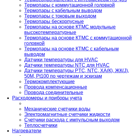
Термопары с коммутационной головкой
Термопары с кабельным выводом
Термопары с токовым выходом
Термопары бескорпусные
Термопары на основе КТМС модульные
высокотемпературные
Термопары на основе КТМС с коммутационной
головкой
Термопары на основе КТМС с кабельным
выводом
Датчики температуры для HVAC
Датчики температуры NTC для HVAC
Датчики температуры PTС, NTC, ХА(К), ЖК(J),
50М, Pt100 по чертежам и эскизам
Термокомплектующие
Провода компенсационные
Провода соединительные
Расходомеры и приборы учета
Механические счетчики воды
Электромагнитные счетчики жидкости
Счетчики расхода с импульсным выходом
Теплосчетчики
Нагреватели