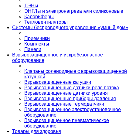
ТЭНы
ЭНГЛы и электронагреватели силиконовые
Калориферы
Тепловентиляторы
Системы беспроводного управления «умный дом»
Приемники
Комплекты
Панели
Взрывозащищенное и искробезопасное
оборудование
Клапаны соленоидные с взрывозащищенной
катушкой
Взрывозащищенные катушки
Взрывозащищенные датчики-реле потока
Взрывозащищенные датчики уровня
Взрывозащищенные приборы давления
Взрывозащищенные термодатчики
Взрывозащищенное электроустановочное
оборудование
Взрывозащищенное пневматическое
оборудование
Товары для здоровья