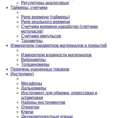
Регуляторы аналоговые
Таймеры, счетчики
Реле времени (таймеры)
Реле реального времени
Счетчики времени наработки (счетчики
моточасов)
Счетчики импульсов
Тахометры
Измерители параметров материалов и покрытий
Измерители влажности материалов
Виброметры
Толщиномеры
Перечень уцененных товаров
Инструмент
Мегафоны
Дальномеры
Инструмент для обжима, опрессовки и
штамповки
Наборы инструментов
Отвертки
Ключи
Двухкомпонентные клещи