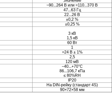
Значение
~90...264 В или =110...370 В
47...63 Гц
22...26 В
±0,2 %
±0,25 %
3 кВ
1,5 кВ
60 Вт
1
=24 В ± 1%
2,5
120 мВ
−40...+70°С
86...106,7 кПа
≤ 80%RH
IP20
На DIN-рейку
(стандарт 4S)
90×72×58 мм