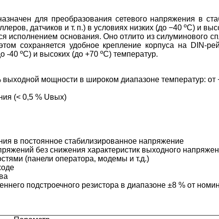
азначен для преобразования сетевого напряжения в ста
ров, датчиков и т. п.) в условиях низких (до −40 ºС) и выс
ся исполнением основания. Оно отлито из силуминового с
этом сохраняется удобное крепление корпуса на DIN-ре
 -40 ºС) и высоких (до +70 ºС) температур.
выходной мощности в широком диапазоне температур: от −
ия (< 0,5 % Uвых)
ния в постоянное стабилизированное напряжение
пряжений без снижения характеристик выходного напряже
тями (панели оператора, модемы и т.д.)
ходе
ва
еннего подстроечного резистора в диапазоне ±8 % от ном