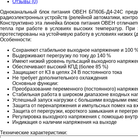
Отзывы (0)
Одноканальный блок питания ОВЕН
БП60Б-Д4-24С
предн
радиоэлектронных устройств (релейной автоматики, контролле
Конструктивно эта линейка блоков питания ОВЕН отличает
тепла при работе в условиях высоких температур. При 
протестированы на устойчивую работу в условиях низких (до
Особенности:
Сохраняют стабильное выходное напряжение и 100 % 
Выдерживают перегрузку по току до 140 %
Имеют низкий уровень пульсаций выходного напряжен
Обеспечивают высокий КПД (более 85 %)
Защищают от КЗ в цепях 24 В постоянного тока
Не требует дополнительного охлаждения
Основные функции:
Преобразование переменного (постоянного) напряже
Стабильная работа в широком диапазоне входных на
Успешный запуск нагрузки с большими входными емкос
Защита от перенапряжения и импульсных помех на в
Защита от перегрузки, короткого замыкания и перегре
Регулировка выходного напряжения с помощью внутр
Индикация о наличии напряжения на выходе
Технические характеристики: