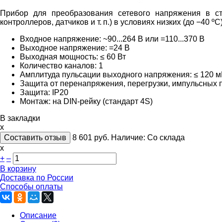
Прибор для преобразования сетевого напряжения в ст
контроллеров, датчиков и т. п.) в условиях низких (до −40 º
Входное напряжение: ~90...264
В или =110...370
В
Выходное напряжение: =24 B
Выходная мощность: ≤ 60 Вт
Количество каналов: 1
Амплитуда пульсации выходного напряжения:
≤
120
м
Защита от перенапряжения, перегрузки, импульсных п
Защита: IP20
Монтаж: на DIN-рейку (стандарт 4S)
В закладки
x
Составить отзыв
8 601
руб.
Наличие:
Со склада
х
+
–
В корзину
Доставка по России
Способы оплаты
Описание