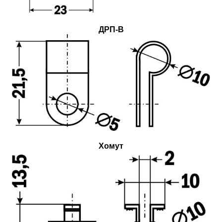
ДРП-В
Хомут