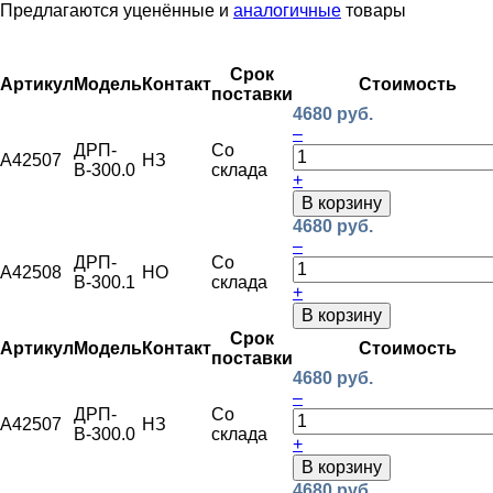
Предлагаются уценённые и
аналогичные
товары
Срок
Артикул
Модель
Контакт
Стоимость
поставки
4680 руб.
–
ДРП-
Со
A42507
НЗ
В-300.0
склада
+
В корзину
4680 руб.
–
ДРП-
Со
A42508
НО
В-300.1
склада
+
В корзину
Срок
Артикул
Модель
Контакт
Стоимость
поставки
4680 руб.
–
ДРП-
Со
A42507
НЗ
В-300.0
склада
+
В корзину
4680 руб.