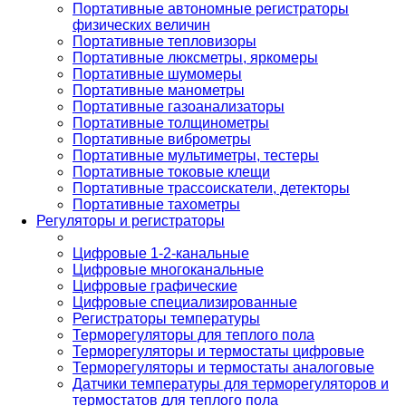
Портативные автономные регистраторы
физических величин
Портативные тепловизоры
Портативные люксметры, яркомеры
Портативные шумомеры
Портативные манометры
Портативные газоанализаторы
Портативные толщинометры
Портативные виброметры
Портативные мультиметры, тестеры
Портативные токовые клещи
Портативные трассоискатели, детекторы
Портативные тахометры
Регуляторы и регистраторы
Цифровые 1-2-канальные
Цифровые многоканальные
Цифровые графические
Цифровые специализированные
Регистраторы температуры
Терморегуляторы для теплого пола
Терморегуляторы и термостаты цифровые
Терморегуляторы и термостаты аналоговые
Датчики температуры для терморегуляторов и
термостатов для теплого пола