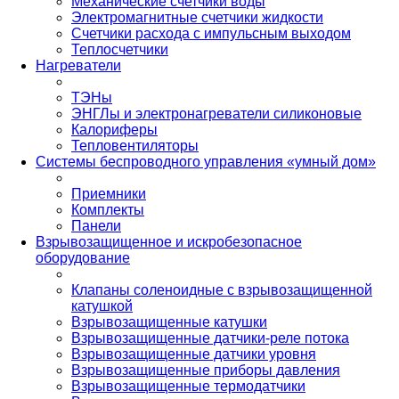
Механические счетчики воды
Электромагнитные счетчики жидкости
Счетчики расхода с импульсным выходом
Теплосчетчики
Нагреватели
ТЭНы
ЭНГЛы и электронагреватели силиконовые
Калориферы
Тепловентиляторы
Системы беспроводного управления «умный дом»
Приемники
Комплекты
Панели
Взрывозащищенное и искробезопасное
оборудование
Клапаны соленоидные с взрывозащищенной
катушкой
Взрывозащищенные катушки
Взрывозащищенные датчики-реле потока
Взрывозащищенные датчики уровня
Взрывозащищенные приборы давления
Взрывозащищенные термодатчики