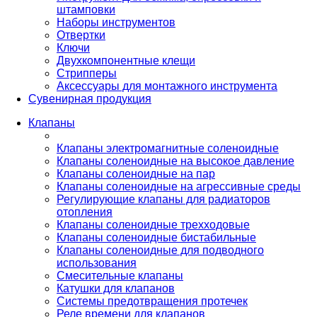
штамповки
Наборы инструментов
Отвертки
Ключи
Двухкомпонентные клещи
Стрипперы
Аксессуары для монтажного инструмента
Сувенирная продукция
Клапаны
Клапаны электромагнитные соленоидные
Клапаны соленоидные на высокое давление
Клапаны соленоидные на пар
Клапаны соленоидные на агрессивные среды
Регулирующие клапаны для радиаторов
отопления
Клапаны соленоидные трехходовые
Клапаны соленоидные бистабильные
Клапаны соленоидные для подводного
использования
Смесительные клапаны
Катушки для клапанов
Системы предотвращения протечек
Реле времени для клапанов