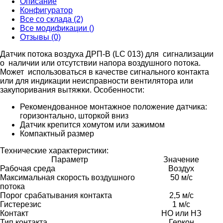
Описание
Конфигуратор
Все со склада (2)
Все модификации ()
Отзывы (0)
Датчик потока воздуха ДРП-В (LC 013) для сигнализации
о наличии или отсутствии напора воздушного потока.
Может использоваться в качестве сигнального контакта
или для индикации неисправности вентилятора или
закупоривания вытяжки.
Особенности:
Рекомендованное монтажное положение датчика:
горизонтально, шторкой вниз
Датчик крепится хомутом или зажимом
Компактный размер
Технические характеристики:
Параметр
Значение
Рабочая среда
Воздух
Максимальная скорость воздушного
50 м/с
потока
Порог срабатывания контакта
2,5 м/с
Гистерезис
1 м/с
Контакт
НО или НЗ
Тип контакта
Геркон