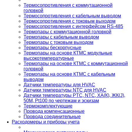
Термосопротивления с коммутационной
головкой
Термосопротивления с кабельным выводом
Термосопротивления с токовым выходом
Термосопротивления с интерфейсом RS-485
Термопары с коммутационной головкой
Термопары с кабельным выводом
Термопары с токовым выходом
Термопары бескорпусные
Термопары на основе КТМС модульные
высокотемпературные
Термопары на основе КТМС с коммутационной
головкой
Термопары на основе КТМС с кабельным
выводом
Датчики температуры для HVAC
Датчики температуры NTC для HVAC
Датчики температуры PTС, NTC, ХА(К), ЖК(J),
50М, Pt100 по чертежам и эскизам
Термокомплектующие
Провода компенсационные
Провода соединительные
Расходомеры и приборы учета