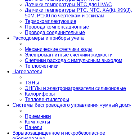
Датчики температуры NTC для HVAC
Датчики температуры PTС, NTC, ХА(К), ЖК(J),
50М, Pt100 по чертежам и эскизам
Термокомплектующие
Провода компенсационные
Провода соединительные
Расходомеры и приборы учета
Механические счетчики воды
Электромагнитные счетчики жидкости
Счетчики расхода с импульсным выходом
Теплосчетчики
Нагреватели
ТЭНы
ЭНГЛы и электронагреватели силиконовые
Калориферы
Тепловентиляторы
Системы беспроводного управления «умный дом»
Приемники
Комплекты
Панели
Взрывозащищенное и искробезопасное
оборудование