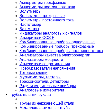
Амперметры трехфазные
Амперметры постоянного тока
Вольтметры
Вольтметры трехфазные
Вольтметры постоянного тока
Частотомер
Ваттметры
Индикаторы аналоговых сигналов
Измерители COS F
Комбинированные приборы однофазные
Комбинированные приборы трехфазные
Комбинированные приборы постоянного тока
Анализаторы качества электроэнергии
Анализаторы мощности
Измерители сопротивления
Преобразователи напряжения
Токовые клещи
Мультиметры, тестеры
Трассоискатели, детекторы
Радиоизмерительные приборы
Аналоговые измерители
Трубы, шланги, рукава
Трубы из нержавеющей стали
Металлопластиковые трубы