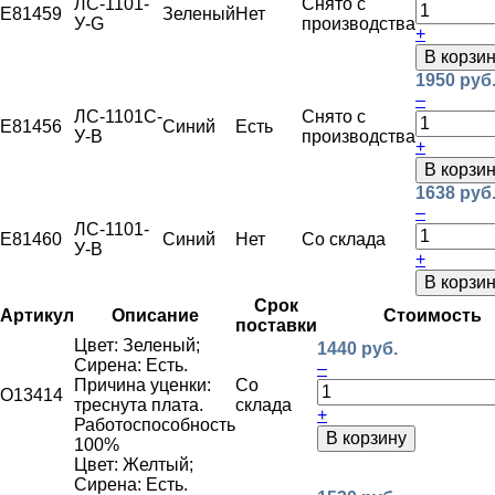
ЛС-1101-
Снято с
E81459
Зеленый
Нет
У-G
производства
+
В корзи
1950 руб
–
ЛС-1101С-
Снято с
E81456
Синий
Есть
У-B
производства
+
В корзи
1638 руб
–
ЛС-1101-
E81460
Синий
Нет
Со склада
У-B
+
В корзи
Срок
Артикул
Описание
Стоимость
поставки
Цвет: Зеленый;
1440 руб.
Сирена: Есть.
–
Причина уценки:
Со
O13414
треснута плата.
склада
+
Работоспособность
В корзину
100%
Цвет: Желтый;
Сирена: Есть.