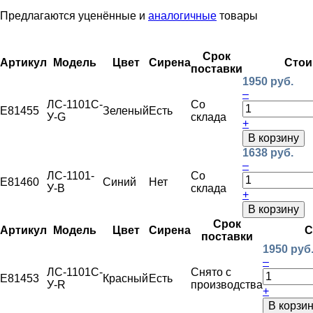
Предлагаются уценённые и
аналогичные
товары
Срок
Артикул
Модель
Цвет
Сирена
Стои
поставки
1950 руб.
–
ЛС-1101С-
Со
E81455
Зеленый
Есть
У-G
склада
+
В корзину
1638 руб.
–
ЛС-1101-
Со
E81460
Синий
Нет
У-B
склада
+
В корзину
Срок
Артикул
Модель
Цвет
Сирена
С
поставки
1950 руб
–
ЛС-1101С-
Снято с
E81453
Красный
Есть
У-R
производства
+
В корзи