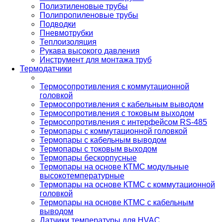
Полиэтиленовые трубы
Полипропиленовые трубы
Подводки
Пневмотрубки
Теплоизоляция
Рукава высокого давления
Инструмент для монтажа труб
Термодатчики
Термосопротивления с коммутационной
головкой
Термосопротивления с кабельным выводом
Термосопротивления с токовым выходом
Термосопротивления с интерфейсом RS-485
Термопары с коммутационной головкой
Термопары с кабельным выводом
Термопары с токовым выходом
Термопары бескорпусные
Термопары на основе КТМС модульные
высокотемпературные
Термопары на основе КТМС с коммутационной
головкой
Термопары на основе КТМС с кабельным
выводом
Датчики температуры для HVAC