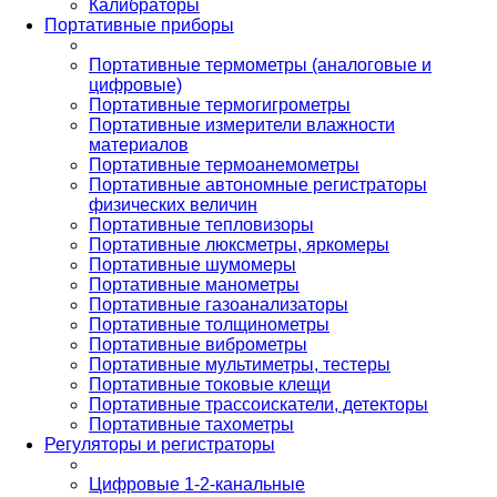
Калибраторы
Портативные приборы
Портативные термометры (аналоговые и
цифровые)
Портативные термогигрометры
Портативные измерители влажности
материалов
Портативные термоанемометры
Портативные автономные регистраторы
физических величин
Портативные тепловизоры
Портативные люксметры, яркомеры
Портативные шумомеры
Портативные манометры
Портативные газоанализаторы
Портативные толщинометры
Портативные виброметры
Портативные мультиметры, тестеры
Портативные токовые клещи
Портативные трассоискатели, детекторы
Портативные тахометры
Регуляторы и регистраторы
Цифровые 1-2-канальные