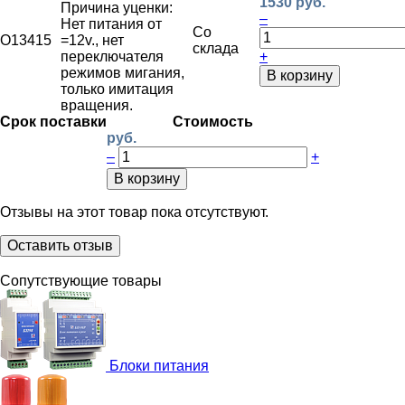
1530 руб.
Причина уценки:
–
Нет питания от
Со
O13415
=12v., нет
склада
переключателя
+
режимов мигания,
В корзину
только имитация
вращения.
Срок поставки
Стоимость
руб.
–
+
В корзину
Отзывы на этот товар пока отсутствуют.
Оставить отзыв
Сопутствующие товары
Блоки питания