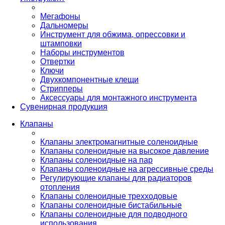
Мегафоны
Дальномеры
Инструмент для обжима, опрессовки и
штамповки
Наборы инструментов
Отвертки
Ключи
Двухкомпонентные клещи
Стрипперы
Аксессуары для монтажного инструмента
Сувенирная продукция
Клапаны
Клапаны электромагнитные соленоидные
Клапаны соленоидные на высокое давление
Клапаны соленоидные на пар
Клапаны соленоидные на агрессивные среды
Регулирующие клапаны для радиаторов
отопления
Клапаны соленоидные трехходовые
Клапаны соленоидные бистабильные
Клапаны соленоидные для подводного
использования