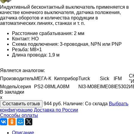
Индуктивный бесконтактный выключатель применяется в
качестве конечного выключателя, датчика положения,
датчика оборотов и количества продукции в
автоматических линиях, станках и т. п.
Расстояние срабатывания: 2 мм
Контакт: HО
Схема подключения: 3-проводная, NPN или PNP
Резьба: М8×1
Длина провода: 1,9 м
Является аналогом:
С
Производитель
МЕГА-К
Кипприбор
Turck
Sick
IFM
"И
Модель/серия
PS2-08M
LA08M
NI3-M08E
IME08
IE5302
И
В закладки
x
Составить отзыв
944
руб.
Наличие:
Со склада
Выбрать
конфигурацию
Доставка по России
Способы оплаты
Описание