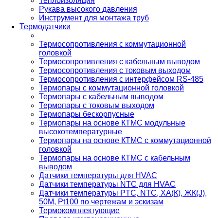
Теплоизоляция
Рукава высокого давления
Инструмент для монтажа труб
Термодатчики
Термосопротивления с коммутационной
головкой
Термосопротивления с кабельным выводом
Термосопротивления с токовым выходом
Термосопротивления с интерфейсом RS-485
Термопары с коммутационной головкой
Термопары с кабельным выводом
Термопары с токовым выходом
Термопары бескорпусные
Термопары на основе КТМС модульные
высокотемпературные
Термопары на основе КТМС с коммутационной
головкой
Термопары на основе КТМС с кабельным
выводом
Датчики температуры для HVAC
Датчики температуры NTC для HVAC
Датчики температуры PTС, NTC, ХА(К), ЖК(J),
50М, Pt100 по чертежам и эскизам
Термокомплектующие