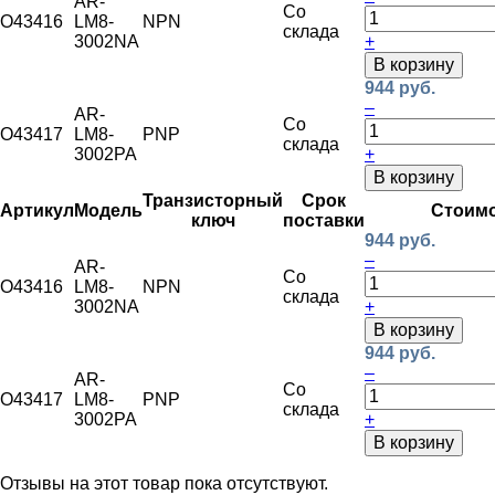
AR-
Со
O43416
LM8-
NPN
склада
3002NA
+
В корзину
944 руб.
–
AR-
Со
O43417
LM8-
PNP
склада
3002PA
+
В корзину
Транзисторный
Срок
Артикул
Модель
Стоим
ключ
поставки
944 руб.
–
AR-
Со
O43416
LM8-
NPN
склада
3002NA
+
В корзину
944 руб.
–
AR-
Со
O43417
LM8-
PNP
склада
3002PA
+
В корзину
Отзывы на этот товар пока отсутствуют.