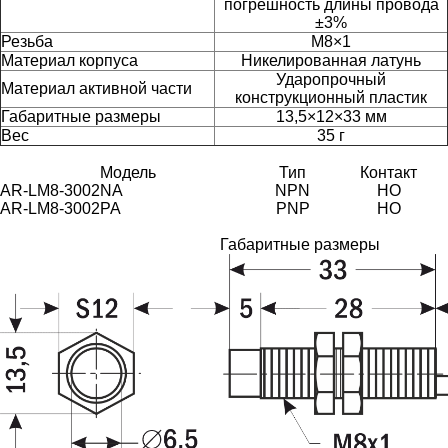
погрешность длины провода
±3%
Резьба
М8×1
Материал корпуса
Никелированная латунь
Ударопрочный
Материал активной части
конструкционный пластик
Габаритные размеры
13,5×12×33 мм
Вес
35 г
Модель
Тип
Контакт
AR-LM8-3002NA
NPN
НО
AR-LM8-3002PA
PNP
НО
Габаритные размеры