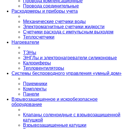
Провода компенсационные
Провода соединительные
Расходомеры и приборы учета
Механические счетчики воды
Электромагнитные счетчики жидкости
Счетчики расхода с импульсным выходом
Теплосчетчики
Нагреватели
ТЭНы
ЭНГЛы и электронагреватели силиконовые
Калориферы
Тепловентиляторы
Системы беспроводного управления «умный дом»
Приемники
Комплекты
Панели
Взрывозащищенное и искробезопасное
оборудование
Клапаны соленоидные с взрывозащищенной
катушкой
Взрывозащищенные катушки