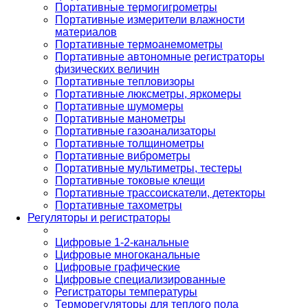
Портативные термогигрометры
Портативные измерители влажности
материалов
Портативные термоанемометры
Портативные автономные регистраторы
физических величин
Портативные тепловизоры
Портативные люксметры, яркомеры
Портативные шумомеры
Портативные манометры
Портативные газоанализаторы
Портативные толщинометры
Портативные виброметры
Портативные мультиметры, тестеры
Портативные токовые клещи
Портативные трассоискатели, детекторы
Портативные тахометры
Регуляторы и регистраторы
Цифровые 1-2-канальные
Цифровые многоканальные
Цифровые графические
Цифровые специализированные
Регистраторы температуры
Терморегуляторы для теплого пола