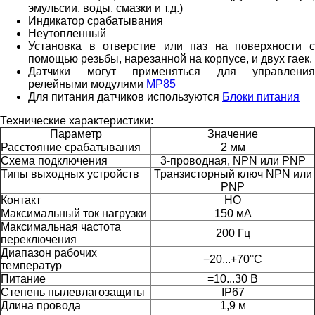
эмульсии, воды, смазки и т.д.)
Индикатор срабатывания
Неутопленный
Установка в отверстие или паз на поверхности с
помощью резьбы, нарезанной на корпусе, и двух гаек.
Датчики могут применяться для управления
релейными модулями
МР85
Для питания датчиков используются
Блоки питания
Технические характеристики:
Параметр
Значение
Расстояние срабатывания
2 мм
Схема подключения
3-проводная, NPN или PNP
Типы выходных устройств
Транзисторный ключ NPN или
PNP
Контакт
НО
Максимальный ток нагрузки
150 мА
Максимальная частота
200 Гц
переключения
Диапазон рабочих
−20...+70°С
температур
Питание
=10...30 В
Степень пылевлагозащиты
IP67
Длина провода
1,9 м