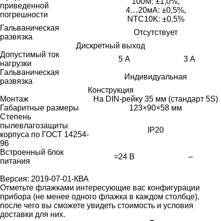
100М: ±1,0%,
приведенной
4…20мА: ±0,5%,
погрешности
NTC10K: ±0,5%
Гальваническая
Отсутствует
развязка
Дискретный выход
Допустимый ток
5 А
3 А
нагрузки
Гальваническая
Индивидуальная
развязка
Конструкция
Монтаж
На DIN-рейку 35 мм (стандарт 5S)
Габаритные размеры
123×90×58 мм
Степень
пылевлагозащиты
IP20
корпуса по ГОСТ 14254-
96
Встроенный блок
=24 В
–
питания
Версия: 2019-07-01-КВА
Отметьте флажками интересующие вас конфигурации
прибора (не менее одного флажка в каждом столбце),
после чего вы сможете увидеть стоимость и условия
доставки для них.