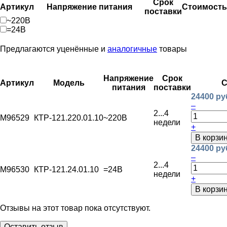
Срок
Артикул
Напряжение питания
Стоимость
поставки
~220В
=24В
Предлагаются уценённые и
аналогичные
товары
Напряжение
Срок
Артикул
Модель
С
питания
поставки
24400 ру
–
2...4
M96529
КТР-121.220.01.10
~220В
недели
+
В корзи
24400 ру
–
2...4
M96530
КТР-121.24.01.10
=24В
недели
+
В корзи
Отзывы на этот товар пока отсутствуют.
Оставить отзыв