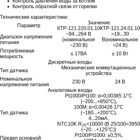
Контроль давления воды за котлом
Контроль обратной связи от горелки
Технические характеристики:
Значение
Параметр
КТР-121.220.01.10
КТР-121.24.01.10
~94...264 В
=19...30
Диапазон напряжения
(номинальное
В(номинальное
питания
~230 В)
=24 В)
Потребляемая
≤ 17ВА
≤ 10 Вт
мощность
Дискретные входы
Механические коммутационные
Тип датчика
устройства
Номинальное
230 В
24 В
напряжение питания
Аналоговые входы
Pt1000/Pt100: α=0,00385 1/°C
(−200...+850°C),
100M: α=0,00426 1/°C
Тип датчика
(−180...+200°C),
4...20мА,
NTC10K R
=10000 (B 25/100=3950
25
(−20…+125°С))
Рt100/Рt1000: ±0,5%,
Предел основной