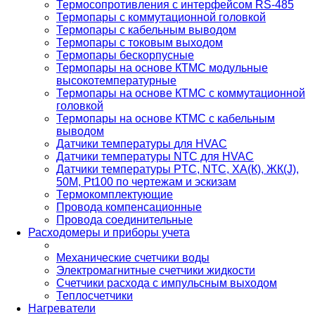
Термосопротивления с интерфейсом RS-485
Термопары с коммутационной головкой
Термопары с кабельным выводом
Термопары с токовым выходом
Термопары бескорпусные
Термопары на основе КТМС модульные
высокотемпературные
Термопары на основе КТМС с коммутационной
головкой
Термопары на основе КТМС с кабельным
выводом
Датчики температуры для HVAC
Датчики температуры NTC для HVAC
Датчики температуры PTС, NTC, ХА(К), ЖК(J),
50М, Pt100 по чертежам и эскизам
Термокомплектующие
Провода компенсационные
Провода соединительные
Расходомеры и приборы учета
Механические счетчики воды
Электромагнитные счетчики жидкости
Счетчики расхода с импульсным выходом
Теплосчетчики
Нагреватели