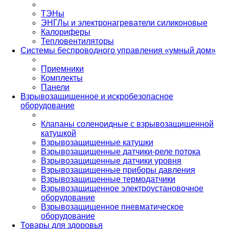
ТЭНы
ЭНГЛы и электронагреватели силиконовые
Калориферы
Тепловентиляторы
Системы беспроводного управления «умный дом»
Приемники
Комплекты
Панели
Взрывозащищенное и искробезопасное
оборудование
Клапаны соленоидные с взрывозащищенной
катушкой
Взрывозащищенные катушки
Взрывозащищенные датчики-реле потока
Взрывозащищенные датчики уровня
Взрывозащищенные приборы давления
Взрывозащищенные термодатчики
Взрывозащищенное электроустановочное
оборудование
Взрывозащищенное пневматическое
оборудование
Товары для здоровья