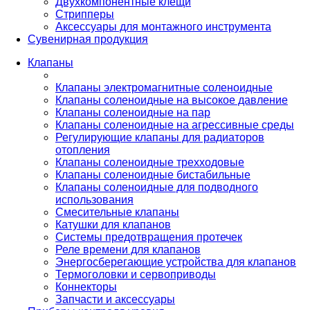
Двухкомпонентные клещи
Стрипперы
Аксессуары для монтажного инструмента
Сувенирная продукция
Клапаны
Клапаны электромагнитные соленоидные
Клапаны соленоидные на высокое давление
Клапаны соленоидные на пар
Клапаны соленоидные на агрессивные среды
Регулирующие клапаны для радиаторов
отопления
Клапаны соленоидные трехходовые
Клапаны соленоидные бистабильные
Клапаны соленоидные для подводного
использования
Смесительные клапаны
Катушки для клапанов
Системы предотвращения протечек
Реле времени для клапанов
Энергосберегающие устройства для клапанов
Термоголовки и сервоприводы
Коннекторы
Запчасти и аксессуары