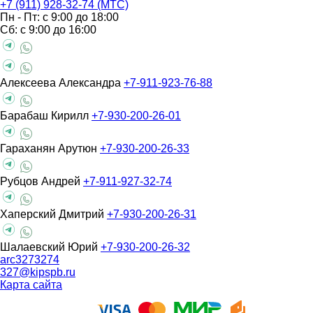
+7 (911) 928-32-74 (МТС)
Пн - Пт: с 9:00 до 18:00
Сб: с 9:00 до 16:00
Алексеева Александра
+7-911-923-76-88
Барабаш Кирилл
+7-930-200-26-01
Гараханян Арутюн
+7-930-200-26-33
Рубцов Андрей
+7-911-927-32-74
Хаперский Дмитрий
+7-930-200-26-31
Шалаевский Юрий
+7-930-200-26-32
arc3273274
327@kipspb.ru
Карта сайта