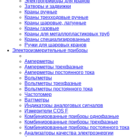
Электроприводы для кранов
Затворы и задвижки
Краны ручные
Краны трехходовые ручные
Краны шаровые, латунные
Краны газовые
Краны для металлопластиковых труб
Краны специализированные
Ручки для шаровых кранов
Электроизмерительные приборы
Амперметры
Амперметры трехфазные
Амперметры постоянного тока
Вольтметры
Вольтметры трехфазные
Вольтметры постоянного тока
Частотомер
Ваттметры
Индикаторы аналоговых сигналов
Измерители COS F
Комбинированные приборы однофазные
Комбинированные приборы трехфазные
Комбинированные приборы постоянного тока
Анализаторы качества электроэнергии