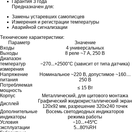
Гарантия 3 года
Предназначен для:
Замены устаревших самописцев
Измерения и регистрации температуры
Аварийной сигнализации
Технические характеристики:
Параметр
Значение
Входы
4 универсальных
Выходы
8 реле ~7 А, 250 В
Диапазон
температур
−270...+2500°С (зависит от типа датчика)
измерения
Напряжение
Номинальное ~220 В, допустимое ~160…
питания
250 В
Потребляемая
≤ 15 Вт
мощность
Корпус
Металлический, для щитового монтажа
Графический жидкокристаллический экран
Дисплей
120х92 мм, разрешение 320х240 точек
Дополнительные
Восемь светодиодных индикаторов
индикаторы
режима работы
Условия
−10...+45ºС
эксплуатации
5...80%RH