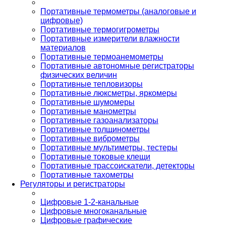
Портативные термометры (аналоговые и
цифровые)
Портативные термогигрометры
Портативные измерители влажности
материалов
Портативные термоанемометры
Портативные автономные регистраторы
физических величин
Портативные тепловизоры
Портативные люксметры, яркомеры
Портативные шумомеры
Портативные манометры
Портативные газоанализаторы
Портативные толщинометры
Портативные виброметры
Портативные мультиметры, тестеры
Портативные токовые клещи
Портативные трассоискатели, детекторы
Портативные тахометры
Регуляторы и регистраторы
Цифровые 1-2-канальные
Цифровые многоканальные
Цифровые графические