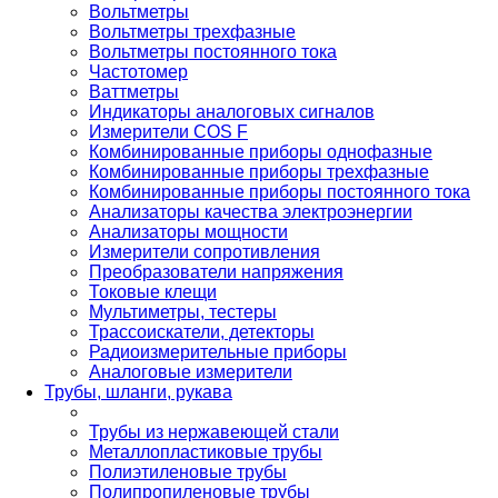
Вольтметры
Вольтметры трехфазные
Вольтметры постоянного тока
Частотомер
Ваттметры
Индикаторы аналоговых сигналов
Измерители COS F
Комбинированные приборы однофазные
Комбинированные приборы трехфазные
Комбинированные приборы постоянного тока
Анализаторы качества электроэнергии
Анализаторы мощности
Измерители сопротивления
Преобразователи напряжения
Токовые клещи
Мультиметры, тестеры
Трассоискатели, детекторы
Радиоизмерительные приборы
Аналоговые измерители
Трубы, шланги, рукава
Трубы из нержавеющей стали
Металлопластиковые трубы
Полиэтиленовые трубы
Полипропиленовые трубы