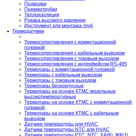
Подводки
Пневмотрубки
Теплоизоляция
Рукава высокого давления
Инструмент для монтажа труб
Термодатчики
Термосопротивления с коммутационной
головкой
Термосопротивления с кабельным выводом
Термосопротивления с токовым выходом
Термосопротивления с интерфейсом RS-485
Термопары с коммутационной головкой
Термопары с кабельным выводом
Термопары с токовым выходом
Термопары бескорпусные
Термопары на основе КТМС модульные
высокотемпературные
Термопары на основе КТМС с коммутационной
головкой
Термопары на основе КТМС с кабельным
выводом
Датчики температуры для HVAC
Датчики температуры NTC для HVAC
Датчики температуры PTС, NTC, ХА(К), ЖК(J),