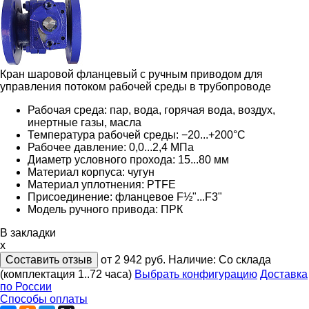
Кран шаровой фланцевый с ручным приводом для
управления потоком рабочей среды в трубопроводе
Рабочая среда: пар, вода, горячая вода, воздух,
инертные газы, масла
Температура рабочей среды: −20...+200°С
Рабочее давление: 0,0...2,4 МПа
Диаметр условного прохода: 15...80 мм
Материал корпуса: чугун
Материал уплотнения: PTFE
Присоединение: фланцевое F½"...F3"
Модель ручного привода: ПРК
В закладки
x
Составить отзыв
от 2 942
руб.
Наличие:
Со склада
(комплектация 1..72 часа)
Выбрать конфигурацию
Доставка
по России
Способы оплаты