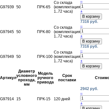
–
Со склада
G97939
50
ПРК-65
(комплектация
1..72 часа)
+
В корзину
7316 руб.
–
Со склада
G97945
50
ПРК-80
(комплектация
1..72 часа)
+
В корзину
7316 руб.
–
Со склада
G97949
50
ПРК-100
(комплектация
1..72 часа)
+
В корзину
Диаметр
Модель
условного
Срок
Артикул
ручного
Стоим
прохода,
поставки
привода
мм
2942 руб.
–
G97914
15
ПРК-15
120 дней
+
В корзину