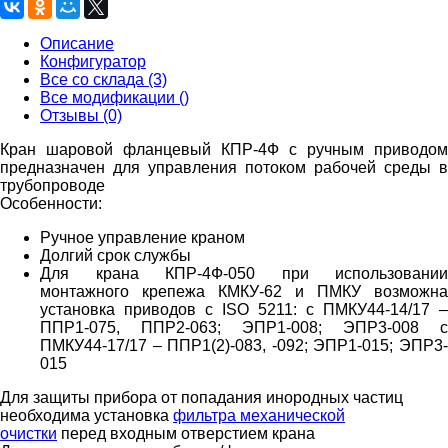
Описание
Конфигуратор
Все со склада (3)
Все модификации ()
Отзывы (0)
Кран шаровой фланцевый КПР-4Ф с ручным приводом
предназначен для управления потоком рабочей среды в
трубопроводе
Особенности:
Ручное управление краном
Долгий срок службы
Для крана КПР-4Ф-050 при использовании
монтажного крепежа КМКУ-62 и ПМКУ возможна
установка приводов с ISO 5211: с ПМКУ44-14/17 –
ППР1-075, ППР2-063; ЭПР1-008; ЭПР3-008 с
ПМКУ44-17/17 – ППР1(2)-083, -092; ЭПР1-015; ЭПР3-
015
Для защиты прибора от попадания инородных частиц
необходима установка
фильтра механической
очистки
перед входным отверстием крана