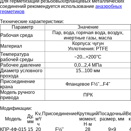
Для герметизации резьбовых/фланцевых металлических
соединений рекомендуется использование
анаэробных
герметиков
Технические характеристики:
Параметр
Значение
Пар, вода, горячая вода, воздух,
Рабочая среда
инертные газы, масла
Корпуса: чугун
Материал
Уплотнения: PTFE
Температура
−20...+200°C
рабочей среды
Рабочее давление
0,0...2,4 МПа
Диаметр условного
15...100 мм
прохода
Присоединение
Фланцевое F½"...F4"
крана
Модель ручного
ПРК
привода
Модификации:
Kv,
Присоединение
Крутящий
Посадочный
Ве
Ду,
Модель
м³/
момент,
размер, мм
к
мм
ч
Н·м
КПР-4Ф-015
15
20
F½"
28
9×9