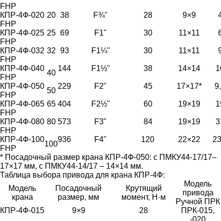
FHP
КПР-4Ф-020
20
38
F¾"
28
9×9
FHP
КПР-4Ф-025
25
69
F1"
30
11×11
FHP
КПР-4Ф-032
32
93
F1¼"
30
11×11
FHP
КПР-4Ф-040
144
F1½"
38
14×14
1
40
FHP
КПР-4Ф-050
229
F2"
45
17×17*
9
50
FHP
КПР-4Ф-065
65
404
F2½"
60
19×19
1
FHP
КПР-4Ф-080
80
573
F3"
84
19×19
3
FHP
КПР-4Ф-100
936
F4"
120
22×22
23
100
FHP
* Посадочный размер крана КПР-4Ф-050: с ПМКУ44-17/17–
17×17 мм, с ПМКУ44-14/17 – 14×14 мм.
Таблица выбора привода для крана КПР-4Ф:
Модель
Модель
Посадочный
Крутящий
привода
крана
размер, мм
момент, Н·м
Ручной ПРК
КПР-4Ф-015
9×9
28
ПРК-015,
-020