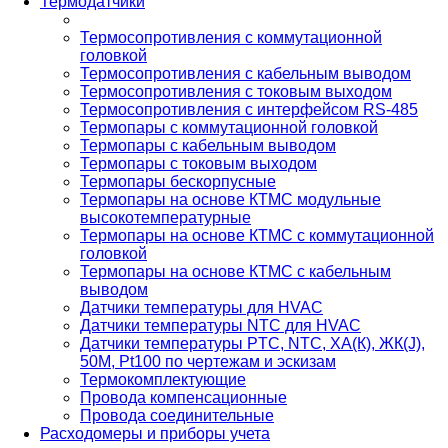
Термодатчики
Термосопротивления с коммутационной
головкой
Термосопротивления с кабельным выводом
Термосопротивления с токовым выходом
Термосопротивления с интерфейсом RS-485
Термопары с коммутационной головкой
Термопары с кабельным выводом
Термопары с токовым выходом
Термопары бескорпусные
Термопары на основе КТМС модульные
высокотемпературные
Термопары на основе КТМС с коммутационной
головкой
Термопары на основе КТМС с кабельным
выводом
Датчики температуры для HVAC
Датчики температуры NTC для HVAC
Датчики температуры PTС, NTC, ХА(К), ЖК(J),
50М, Pt100 по чертежам и эскизам
Термокомплектующие
Провода компенсационные
Провода соединительные
Расходомеры и приборы учета