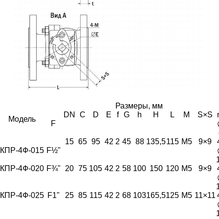
Размеры, мм
DN
C
D
E
f
G
h
H
L
M
S×S
Модель
F
15
65
95
42
2
45
88
135,5
115
M5
9×9
КПР-4Ф-015
F½"
КПР-4Ф-020
F¾"
20
75
105
42
2
58
100
150
120
M5
9×9
КПР-4Ф-025
F1"
25
85
115
42
2
68
103
165,5
125
M5
11×11