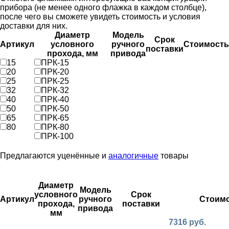
прибора (не менее одного флажка в каждом столбце),
после чего вы сможете увидеть стоимость и условия
доставки для них.
Диаметр
Модель
Срок
Артикул
условного
ручного
Стоимость
поставки
прохода, мм
привода
15
ПРК-15
20
ПРК-20
25
ПРК-25
32
ПРК-32
40
ПРК-40
50
ПРК-50
65
ПРК-65
80
ПРК-80
ПРК-100
Предлагаются уценённые и
аналогичные
товары
Диаметр
Модель
условного
Срок
Артикул
ручного
Стоим
прохода,
поставки
привода
мм
7316 руб.