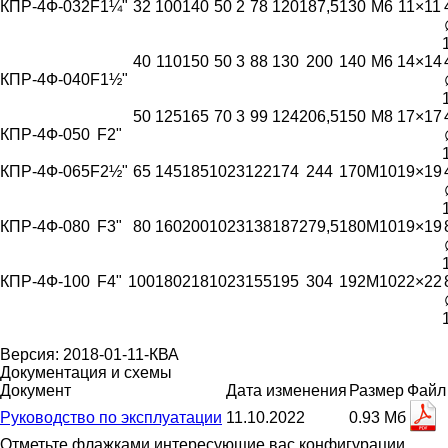
КПР-4Ф-032
F1¼"
32
100
140
50
2
78
120
187,5
130
M6
11×11
40
110
150
50
3
88
130
200
140
M6
14×14
КПР-4Ф-040
F1½"
50
125
165
70
3
99
124
206,5
150
M8
17×17
КПР-4Ф-050
F2"
КПР-4Ф-065
F2½"
65
145
185
102
3
122
174
244
170
M10
19×19
КПР-4Ф-080
F3"
80
160
200
102
3
138
187
279,5
180
M10
19×19
КПР-4Ф-100
F4"
100
180
218
102
3
155
195
304
192
M10
22×22
Версия: 2018-01-11-КВА
Документация и схемы
Документ
Дата изменения
Размер
Файл
Руководство по эксплуатации
11.10.2022
0.93 Мб
Отметьте флажками интересующие вас конфигурации