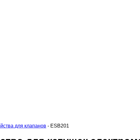
йства для клапанов
-
ESB201