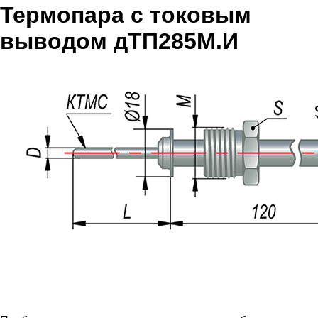
Термопара с токовым
выводом дТП285М.И