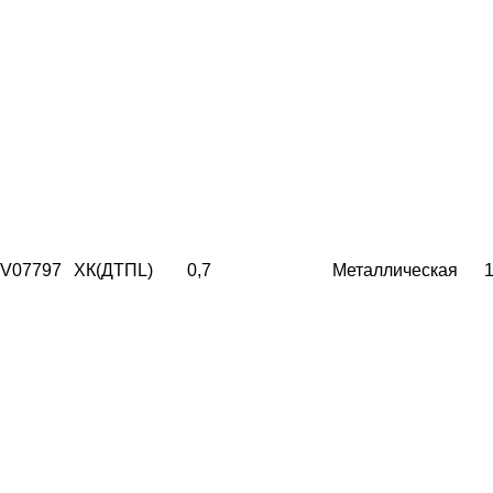
V07797
ХК(ДТПL)
0,7
Металлическая