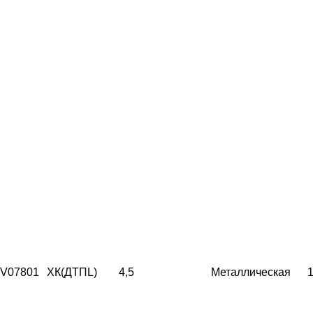
V07801
ХК(ДТПL)
4,5
Металлическая