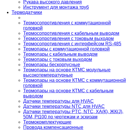
Рукава высокого давления
Инструмент для монтажа труб
Термодатчики
Термосопротивления с коммутационной
головкой
Термосопротивления с кабельным выводом
Термосопротивления с токовым выходом
Термосопротивления с интерфейсом RS-485
Термопары с коммутационной головкой
Термопары с кабельным выводом
Термопары с токовым выходом
Термопары бескорпусные
Термопары на основе КТМС модульные
высокотемпературные
Термопары на основе КТМС с коммутационной
головкой
Термопары на основе КТМС с кабельным
выводом
Датчики температуры для HVAC
Датчики температуры NTC для HVAC
Датчики температуры PTС, NTC, ХА(К), ЖК(J),
50М, Pt100 по чертежам и эскизам
Термокомплектующие
Провода компенсационные