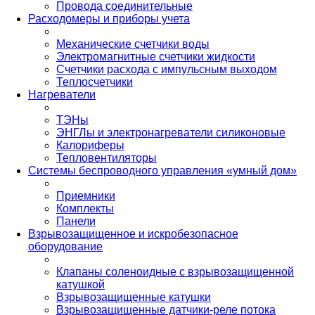
Провода соединительные
Расходомеры и приборы учета
Механические счетчики воды
Электромагнитные счетчики жидкости
Счетчики расхода с импульсным выходом
Теплосчетчики
Нагреватели
ТЭНы
ЭНГЛы и электронагреватели силиконовые
Калориферы
Тепловентиляторы
Системы беспроводного управления «умный дом»
Приемники
Комплекты
Панели
Взрывозащищенное и искробезопасное
оборудование
Клапаны соленоидные с взрывозащищенной
катушкой
Взрывозащищенные катушки
Взрывозащищенные датчики-реле потока