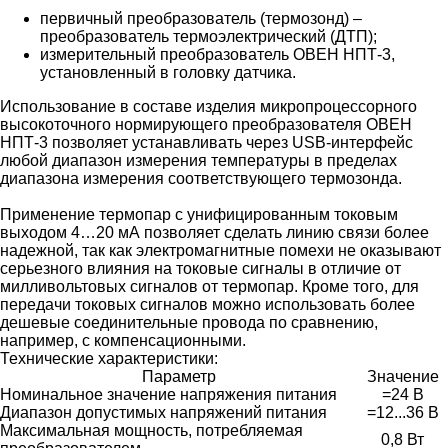
первичный преобразователь (термозонд) –
преобразователь термоэлектрический (ДТП);
измерительный преобразователь ОВЕН НПТ-3,
установленный в головку датчика.
Использование в составе изделия микропроцессорного
высокоточного нормирующего преобразователя ОВЕН
НПТ-3 позволяет устанавливать через USB-интерфейс
любой диапазон измерения температуры в пределах
диапазона измерения соответствующего термозонда.
Применение термопар с унифицированным токовым
выходом 4…20 мА позволяет сделать линию связи более
надежной, так как электромагнитные помехи не оказывают
серьезного влияния на токовые сигналы в отличие от
милливольтовых сигналов от термопар. Кроме того, для
передачи токовых сигналов можно использовать более
дешевые соединительные провода по сравнению,
например, с компенсационными.
Технические характеристики:
Параметр
Значение
Номинальное значение напряжения питания
=24 В
Диапазон допустимых напряжений питания
=12...36 В
Максимальная мощность, потребляемая
0,8 Вт