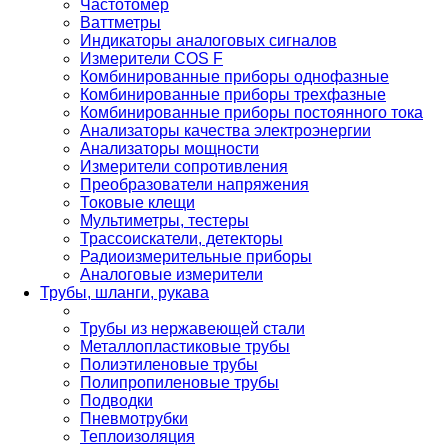
Частотомер
Ваттметры
Индикаторы аналоговых сигналов
Измерители COS F
Комбинированные приборы однофазные
Комбинированные приборы трехфазные
Комбинированные приборы постоянного тока
Анализаторы качества электроэнергии
Анализаторы мощности
Измерители сопротивления
Преобразователи напряжения
Токовые клещи
Мультиметры, тестеры
Трассоискатели, детекторы
Радиоизмерительные приборы
Аналоговые измерители
Трубы, шланги, рукава
Трубы из нержавеющей стали
Металлопластиковые трубы
Полиэтиленовые трубы
Полипропиленовые трубы
Подводки
Пневмотрубки
Теплоизоляция