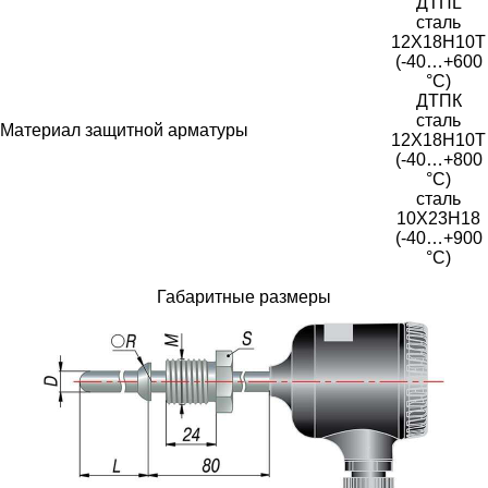
ДТПL
сталь
12Х18Н10Т
(-40…+600
°С)
ДТПК
сталь
Материал защитной арматуры
12Х18Н10Т
(-40…+800
°С)
сталь
10Х23Н18
(-40…+900
°С)
Габаритные размеры