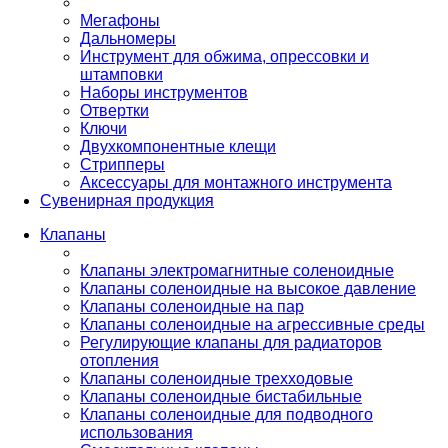
Мегафоны
Дальномеры
Инструмент для обжима, опрессовки и
штамповки
Наборы инструментов
Отвертки
Ключи
Двухкомпонентные клещи
Стрипперы
Аксессуары для монтажного инструмента
Сувенирная продукция
Клапаны
Клапаны электромагнитные соленоидные
Клапаны соленоидные на высокое давление
Клапаны соленоидные на пар
Клапаны соленоидные на агрессивные среды
Регулирующие клапаны для радиаторов
отопления
Клапаны соленоидные трехходовые
Клапаны соленоидные бистабильные
Клапаны соленоидные для подводного
использования