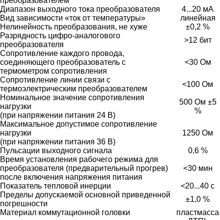
преобразователем
Диапазон выходного тока преобразователя
4...20 мА
Вид зависимости «ток от температуры»
линейная
Нелинейность преобразования, не хуже
±0,2 %
Разрядность цифро-аналогового
>12 бит
преобразователя
Сопротивление каждого провода,
соединяющего преобразователь с
<30 Ом
термометром сопротивления
Сопротивление линии связи с
<100 Ом
термоэлектрическим преобразователем
Номинальное значение сопротивления
500 Ом ±5
нагрузки
%
(при напряжении питания 24 В)
Максимальное допустимое сопротивление
нагрузки
1250 Ом
(при напряжении питания 36 В)
Пульсации выходного сигнала
0,6 %
Время установления рабочего режима для
преобразователя (предварительный прогрев)
<30 мин
после включения напряжения питания
Показатель тепловой инерции
<20...40 с
Пределы допускаемой основной приведенной
±1,0 %
погрешности
Материал коммутационной головки
пластмасса