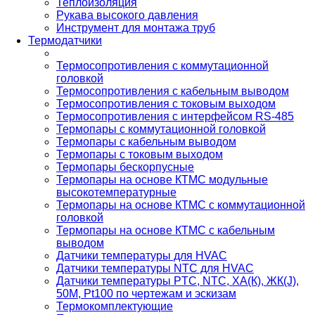
Теплоизоляция
Рукава высокого давления
Инструмент для монтажа труб
Термодатчики
Термосопротивления с коммутационной
головкой
Термосопротивления с кабельным выводом
Термосопротивления с токовым выходом
Термосопротивления с интерфейсом RS-485
Термопары с коммутационной головкой
Термопары с кабельным выводом
Термопары с токовым выходом
Термопары бескорпусные
Термопары на основе КТМС модульные
высокотемпературные
Термопары на основе КТМС с коммутационной
головкой
Термопары на основе КТМС с кабельным
выводом
Датчики температуры для HVAC
Датчики температуры NTC для HVAC
Датчики температуры PTС, NTC, ХА(К), ЖК(J),
50М, Pt100 по чертежам и эскизам
Термокомплектующие