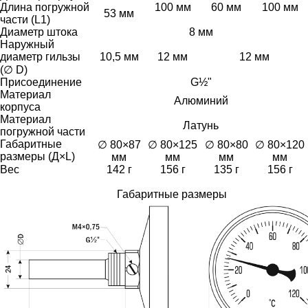
Длина погружной
100 мм
60 мм
100 мм
53 мм
части (L1)
Диаметр штока
8 мм
Наружный
диаметр гильзы
10,5 мм
12 мм
12 мм
(∅ D)
Присоединение
G½"
Материал
Алюминий
корпуса
Материал
Латунь
погружной части
Габаритные
∅ 80×87
∅ 80×125
∅ 80×80
∅ 80×120
размеры (Д×L)
мм
мм
мм
мм
Вес
142 г
156 г
135 г
156 г
Габаритные размеры