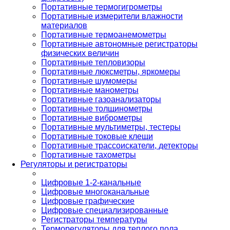
Портативные термогигрометры
Портативные измерители влажности
материалов
Портативные термоанемометры
Портативные автономные регистраторы
физических величин
Портативные тепловизоры
Портативные люксметры, яркомеры
Портативные шумомеры
Портативные манометры
Портативные газоанализаторы
Портативные толщинометры
Портативные виброметры
Портативные мультиметры, тестеры
Портативные токовые клещи
Портативные трассоискатели, детекторы
Портативные тахометры
Регуляторы и регистраторы
Цифровые 1-2-канальные
Цифровые многоканальные
Цифровые графические
Цифровые специализированные
Регистраторы температуры
Терморегуляторы для теплого пола