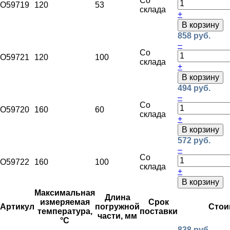
Со
O59719
120
53
склада
+
В корзину
858 руб.
–
Со
O59721
120
100
склада
+
В корзину
494 руб.
–
Со
O59720
160
60
склада
+
В корзину
572 руб.
–
Со
O59722
160
100
склада
+
В корзину
Максимальная
Длина
измеряемая
Срок
Артикул
погружной
Стои
температура,
поставки
части, мм
°С
838 руб.