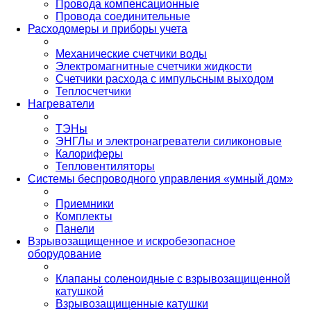
Провода компенсационные
Провода соединительные
Расходомеры и приборы учета
Механические счетчики воды
Электромагнитные счетчики жидкости
Счетчики расхода с импульсным выходом
Теплосчетчики
Нагреватели
ТЭНы
ЭНГЛы и электронагреватели силиконовые
Калориферы
Тепловентиляторы
Системы беспроводного управления «умный дом»
Приемники
Комплекты
Панели
Взрывозащищенное и искробезопасное
оборудование
Клапаны соленоидные с взрывозащищенной
катушкой
Взрывозащищенные катушки