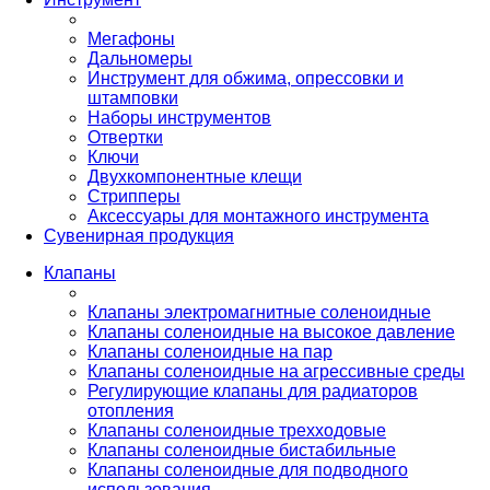
Мегафоны
Дальномеры
Инструмент для обжима, опрессовки и
штамповки
Наборы инструментов
Отвертки
Ключи
Двухкомпонентные клещи
Стрипперы
Аксессуары для монтажного инструмента
Сувенирная продукция
Клапаны
Клапаны электромагнитные соленоидные
Клапаны соленоидные на высокое давление
Клапаны соленоидные на пар
Клапаны соленоидные на агрессивные среды
Регулирующие клапаны для радиаторов
отопления
Клапаны соленоидные трехходовые
Клапаны соленоидные бистабильные
Клапаны соленоидные для подводного
использования