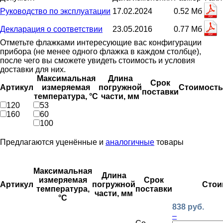
Руководство по эксплуатации
17.02.2024
0.52 Мб
Декларация о соответствии
23.05.2016
0.77 Мб
Отметьте флажками интересующие вас конфигурации
прибора (не менее одного флажка в каждом столбце),
после чего вы сможете увидеть стоимость и условия
доставки для них.
Максимальная
Длина
Срок
Артикул
измеряемая
погружной
Стоимость
поставки
температура, °С
части, мм
120
53
160
60
100
Предлагаются уценённые и
аналогичные
товары
Максимальная
Длина
измеряемая
Срок
Артикул
погружной
Стои
температура,
поставки
части, мм
°С
838 руб.
–