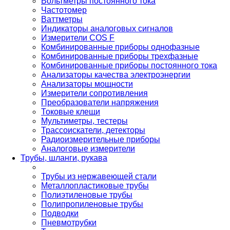
Вольтметры постоянного тока
Частотомер
Ваттметры
Индикаторы аналоговых сигналов
Измерители COS F
Комбинированные приборы однофазные
Комбинированные приборы трехфазные
Комбинированные приборы постоянного тока
Анализаторы качества электроэнергии
Анализаторы мощности
Измерители сопротивления
Преобразователи напряжения
Токовые клещи
Мультиметры, тестеры
Трассоискатели, детекторы
Радиоизмерительные приборы
Аналоговые измерители
Трубы, шланги, рукава
Трубы из нержавеющей стали
Металлопластиковые трубы
Полиэтиленовые трубы
Полипропиленовые трубы
Подводки
Пневмотрубки