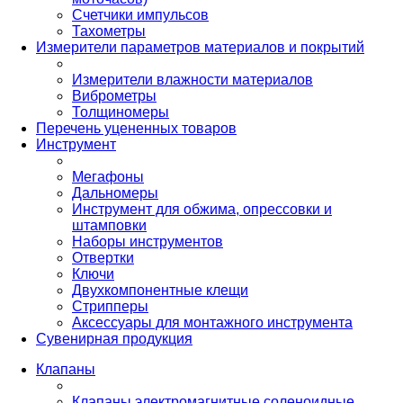
Счетчики импульсов
Тахометры
Измерители параметров материалов и покрытий
Измерители влажности материалов
Виброметры
Толщиномеры
Перечень уцененных товаров
Инструмент
Мегафоны
Дальномеры
Инструмент для обжима, опрессовки и
штамповки
Наборы инструментов
Отвертки
Ключи
Двухкомпонентные клещи
Стрипперы
Аксессуары для монтажного инструмента
Сувенирная продукция
Клапаны
Клапаны электромагнитные соленоидные