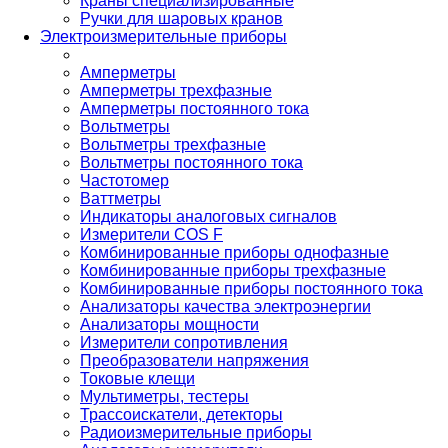
Краны специализированные
Ручки для шаровых кранов
Электроизмерительные приборы
Амперметры
Амперметры трехфазные
Амперметры постоянного тока
Вольтметры
Вольтметры трехфазные
Вольтметры постоянного тока
Частотомер
Ваттметры
Индикаторы аналоговых сигналов
Измерители COS F
Комбинированные приборы однофазные
Комбинированные приборы трехфазные
Комбинированные приборы постоянного тока
Анализаторы качества электроэнергии
Анализаторы мощности
Измерители сопротивления
Преобразователи напряжения
Токовые клещи
Мультиметры, тестеры
Трассоискатели, детекторы
Радиоизмерительные приборы