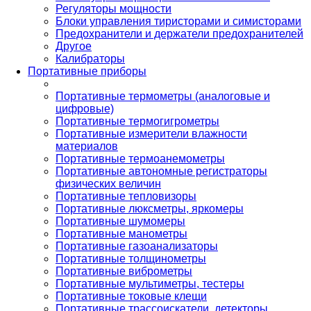
Регуляторы мощности
Блоки управления тиристорами и симисторами
Предохранители и держатели предохранителей
Другое
Калибраторы
Портативные приборы
Портативные термометры (аналоговые и
цифровые)
Портативные термогигрометры
Портативные измерители влажности
материалов
Портативные термоанемометры
Портативные автономные регистраторы
физических величин
Портативные тепловизоры
Портативные люксметры, яркомеры
Портативные шумомеры
Портативные манометры
Портативные газоанализаторы
Портативные толщинометры
Портативные виброметры
Портативные мультиметры, тестеры
Портативные токовые клещи
Портативные трассоискатели, детекторы