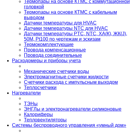
Термопары на основе КТМС с коммутационной
головкой
Термопары на основе КТМС с кабельным
выводом
Датчики температуры для HVAC
Датчики температуры NTC для HVAC
Датчики температуры PTС, NTC, ХА(К), ЖК(J),
50М, Pt100 по чертежам и эскизам
Термокомплектующие
Провода компенсационные
Провода соединительные
Расходомеры и приборы учета
Механические счетчики воды
Электромагнитные счетчики жидкости
Счетчики расхода с импульсным выходом
Теплосчетчики
Нагреватели
ТЭНы
ЭНГЛы и электронагреватели силиконовые
Калориферы
Тепловентиляторы
Системы беспроводного управления «умный дом»