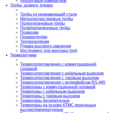
Аналоговые измерители
Трубы, шланги, рукава
Трубы из нержавеющей стали
Металлопластиковые трубы
Полиэтиленовые трубы
Полипропиленовые трубы
Подводки
Пневмотрубки
Теплоизоляция
Рукава высокого давления
Инструмент для монтажа труб
Термодатчики
Термосопротивления с коммутационной
головкой
Термосопротивления с кабельным выводом
Термосопротивления с токовым выходом
Термосопротивления с интерфейсом RS-485
Термопары с коммутационной головкой
Термопары с кабельным выводом
Термопары с токовым выходом
Термопары бескорпусные
Термопары на основе КТМС модульные
высокотемпературные