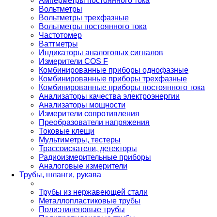
Амперметры постоянного тока
Вольтметры
Вольтметры трехфазные
Вольтметры постоянного тока
Частотомер
Ваттметры
Индикаторы аналоговых сигналов
Измерители COS F
Комбинированные приборы однофазные
Комбинированные приборы трехфазные
Комбинированные приборы постоянного тока
Анализаторы качества электроэнергии
Анализаторы мощности
Измерители сопротивления
Преобразователи напряжения
Токовые клещи
Мультиметры, тестеры
Трассоискатели, детекторы
Радиоизмерительные приборы
Аналоговые измерители
Трубы, шланги, рукава
Трубы из нержавеющей стали
Металлопластиковые трубы
Полиэтиленовые трубы