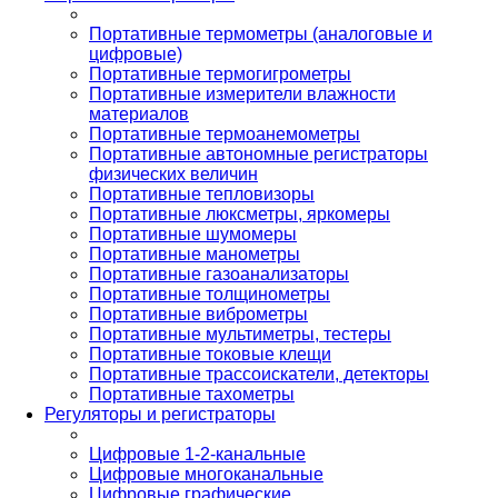
Портативные термометры (аналоговые и
цифровые)
Портативные термогигрометры
Портативные измерители влажности
материалов
Портативные термоанемометры
Портативные автономные регистраторы
физических величин
Портативные тепловизоры
Портативные люксметры, яркомеры
Портативные шумомеры
Портативные манометры
Портативные газоанализаторы
Портативные толщинометры
Портативные виброметры
Портативные мультиметры, тестеры
Портативные токовые клещи
Портативные трассоискатели, детекторы
Портативные тахометры
Регуляторы и регистраторы
Цифровые 1-2-канальные
Цифровые многоканальные
Цифровые графические