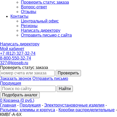
Проверить статус заказа
Вопрос-ответ
Отзывы
Контакты
Центральный офис
Регионы
Написать директору
Отправить письмо с сайта
Написать директору
Мой кабинет
+7 (812) 327-32-74
8-800-550-32-74
327@kipspb.ru
Проверить статус заказа
Проверить
Заказать звонок
Отправить письмо
Продукция
Найти
Подобрать аналог
0
Корзина
(
0 руб.
)
Главная
-
Продукция
-
Электроустановочные изделия
-
Разъемы, клеммы и корпуса
-
Коробки распределительные
-
КМВГ-А-6Х