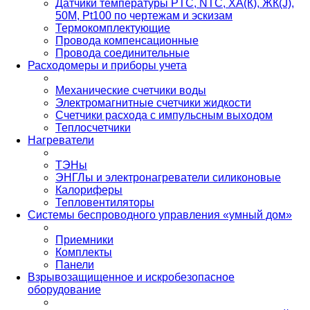
Датчики температуры PTС, NTC, ХА(К), ЖК(J),
50М, Pt100 по чертежам и эскизам
Термокомплектующие
Провода компенсационные
Провода соединительные
Расходомеры и приборы учета
Механические счетчики воды
Электромагнитные счетчики жидкости
Счетчики расхода с импульсным выходом
Теплосчетчики
Нагреватели
ТЭНы
ЭНГЛы и электронагреватели силиконовые
Калориферы
Тепловентиляторы
Системы беспроводного управления «умный дом»
Приемники
Комплекты
Панели
Взрывозащищенное и искробезопасное
оборудование