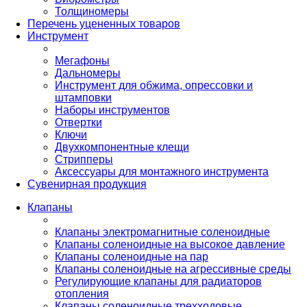
Толщиномеры
Перечень уцененных товаров
Инструмент
Мегафоны
Дальномеры
Инструмент для обжима, опрессовки и
штамповки
Наборы инструментов
Отвертки
Ключи
Двухкомпонентные клещи
Стрипперы
Аксессуары для монтажного инструмента
Сувенирная продукция
Клапаны
Клапаны электромагнитные соленоидные
Клапаны соленоидные на высокое давление
Клапаны соленоидные на пар
Клапаны соленоидные на агрессивные среды
Регулирующие клапаны для радиаторов
отопления
Клапаны соленоидные трехходовые