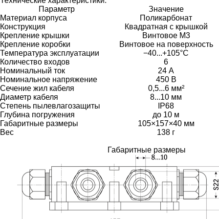
Технические характеристики:
Параметр
Значение
Материал корпуса
Поликарбонат
Конструкция
Квадратная с крышкой
Крепление крышки
Винтовое М3
Крепление коробки
Винтовое на поверхность
Температура эксплуатации
−40...+105°C
Количество входов
6
Номинальный ток
24 А
Номинальное напряжение
450 В
Сечение жил кабеля
0,5...6 мм²
Диаметр кабеля
8...10 мм
Степень пылевлагозащиты
IP68
Глубина погружения
до 10 м
Габаритные размеры
105×157×40 мм
Вес
138 г
Габаритные размеры