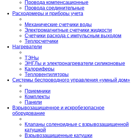
Провода компенсационные
Провода соединительные
Расходомеры и приборы учета
Механические счетчики воды
Электромагнитные счетчики жидкости
Счетчики расхода с импульсным выходом
Теплосчетчики
Нагреватели
ТЭНы
ЭНГЛы и электронагреватели силиконовые
Калориферы
Тепловентиляторы
Системы беспроводного управления «умный дом»
Приемники
Комплекты
Панели
Взрывозащищенное и искробезопасное
оборудование
Клапаны соленоидные с взрывозащищенной
катушкой
Взрывозащищенные катушки