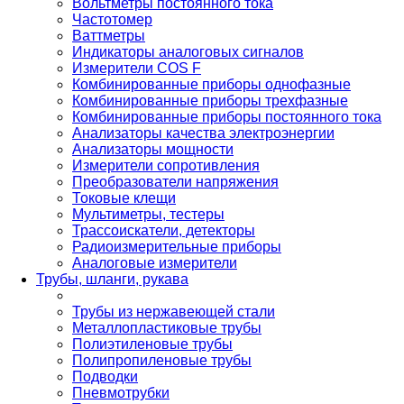
Вольтметры постоянного тока
Частотомер
Ваттметры
Индикаторы аналоговых сигналов
Измерители COS F
Комбинированные приборы однофазные
Комбинированные приборы трехфазные
Комбинированные приборы постоянного тока
Анализаторы качества электроэнергии
Анализаторы мощности
Измерители сопротивления
Преобразователи напряжения
Токовые клещи
Мультиметры, тестеры
Трассоискатели, детекторы
Радиоизмерительные приборы
Аналоговые измерители
Трубы, шланги, рукава
Трубы из нержавеющей стали
Металлопластиковые трубы
Полиэтиленовые трубы
Полипропиленовые трубы
Подводки
Пневмотрубки