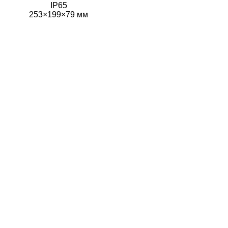
IP65
253×199×79 мм