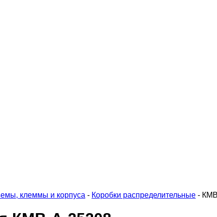
емы, клеммы и корпуса
-
Коробки распределительные
-
КМВ