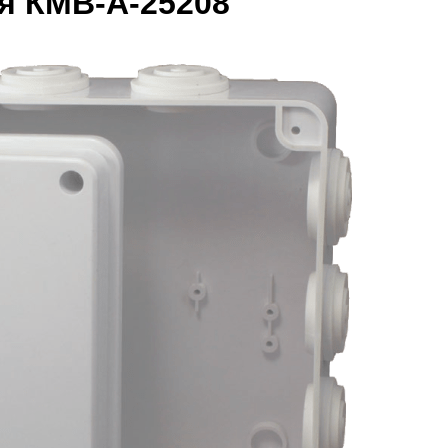
я КМВ-А-25208