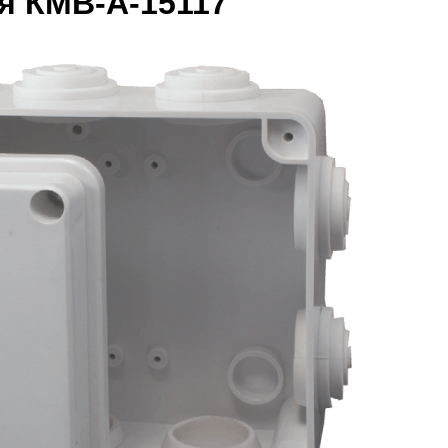
я КМВ-А-15117