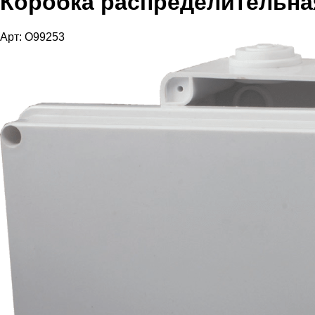
Коробка распределительна
Арт: O99253