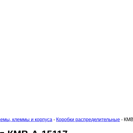
емы, клеммы и корпуса
-
Коробки распределительные
-
КМВ