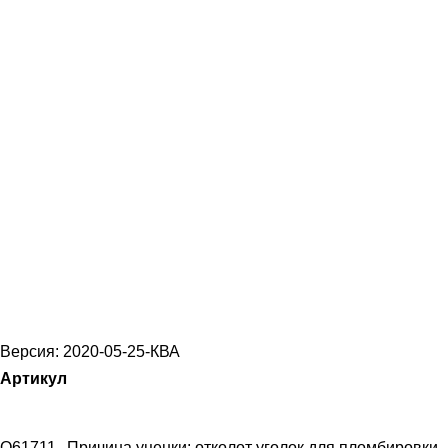
Версия: 2020-05-25-КВА
Артикул
O61711
Причина уценки: отколот уголок для пломбировки