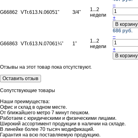
–
1...2
G66862
VTr.613.N.0605
1"
3/4"
недели
+
В корзину
686 руб.
–
1...2
G66863
VTr.613.N.0706
1¼"
1"
недели
+
В корзину
Отзывы на этот товар пока отсутствуют.
Оставить отзыв
Сопутствующие товары
Наши преимущества:
Офис и склад в одном месте.
От ближайшего метро 7 минут пешком.
Работаем с юридическими и физическими лицами.
Широкий ассортимент продукции в наличии на складе.
В линейке более 70 тысяч модификаций.
Гарантия на всю поставляемую продукцию.