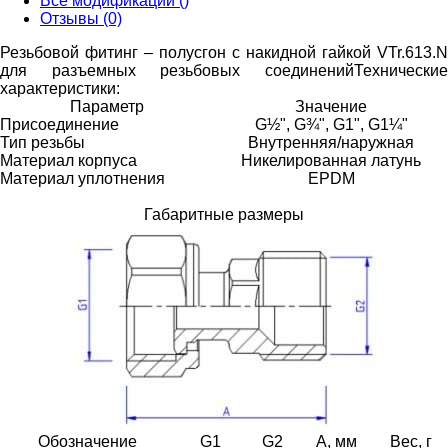
Все модификации ()
Отзывы (0)
Резьбовой фитинг – полусгон с накидной гайкой VTr.613.N
для разъемных резьбовых соединений
Технические
характеристики:
Параметр
Значение
Присоединение
G½", G¾", G1", G1¼"
Тип резьбы
Внутренняя/наружная
Материал корпуса
Никелированная латунь
Материал уплотнения
EPDM
Габаритные размеры
Обозначение
G1
G2
A, мм
Вес, г