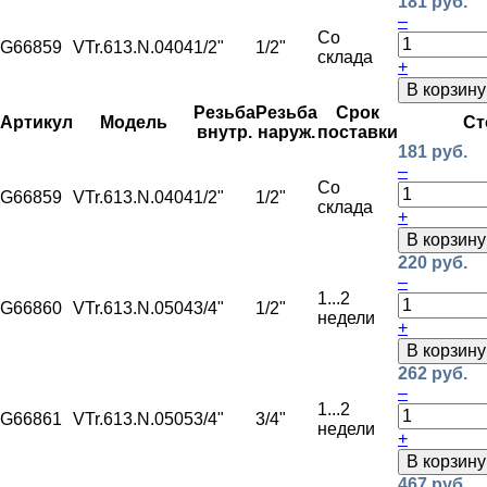
181 руб.
–
Со
G66859
VTr.613.N.0404
1/2"
1/2"
склада
+
В корзину
Резьба
Резьба
Срок
Артикул
Модель
Ст
внутр.
наруж.
поставки
181 руб.
–
Со
G66859
VTr.613.N.0404
1/2"
1/2"
склада
+
В корзину
220 руб.
–
1...2
G66860
VTr.613.N.0504
3/4"
1/2"
недели
+
В корзину
262 руб.
–
1...2
G66861
VTr.613.N.0505
3/4"
3/4"
недели
+
В корзину
467 руб.