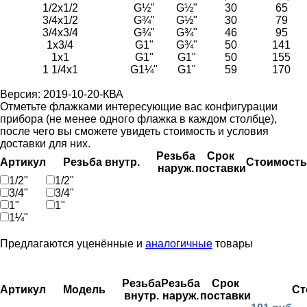
1/2х1/2
G½"
G½"
30
65
3/4х1/2
G¾"
G½"
30
79
3/4х3/4
G¾"
G¾"
46
95
1х3/4
G1"
G¾"
50
141
1х1
G1"
G1"
50
155
1 1/4х1
G1¼"
G1"
59
170
Версия: 2019-10-20-КВА
Отметьте флажками интересующие вас конфигурации
прибора (не менее одного флажка в каждом столбце),
после чего вы сможете увидеть стоимость и условия
доставки для них.
Резьба
Срок
Артикул
Резьба внутр.
Стоимость
наруж.
поставки
1/2"
1/2"
3/4"
3/4"
1"
1"
1¼"
Предлагаются уценённые и
аналогичные
товары
Резьба
Резьба
Срок
Артикул
Модель
Ст
внутр.
наруж.
поставки