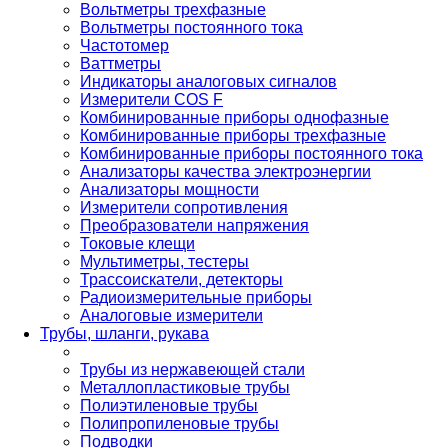
Вольтметры трехфазные
Вольтметры постоянного тока
Частотомер
Ваттметры
Индикаторы аналоговых сигналов
Измерители COS F
Комбинированные приборы однофазные
Комбинированные приборы трехфазные
Комбинированные приборы постоянного тока
Анализаторы качества электроэнергии
Анализаторы мощности
Измерители сопротивления
Преобразователи напряжения
Токовые клещи
Мультиметры, тестеры
Трассоискатели, детекторы
Радиоизмерительные приборы
Аналоговые измерители
Трубы, шланги, рукава
Трубы из нержавеющей стали
Металлопластиковые трубы
Полиэтиленовые трубы
Полипропиленовые трубы
Подводки