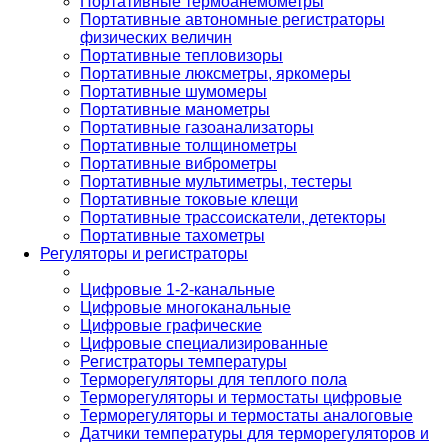
Портативные термоанемометры
Портативные автономные регистраторы
физических величин
Портативные тепловизоры
Портативные люксметры, яркомеры
Портативные шумомеры
Портативные манометры
Портативные газоанализаторы
Портативные толщинометры
Портативные виброметры
Портативные мультиметры, тестеры
Портативные токовые клещи
Портативные трассоискатели, детекторы
Портативные тахометры
Регуляторы и регистраторы
Цифровые 1-2-канальные
Цифровые многоканальные
Цифровые графические
Цифровые специализированные
Регистраторы температуры
Терморегуляторы для теплого пола
Терморегуляторы и термостаты цифровые
Терморегуляторы и термостаты аналоговые
Датчики температуры для терморегуляторов и