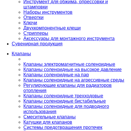
Инструмент для обжима, опрессовки и
штамповки
Наборы инструментов
Отвертки
Ключи
Двухкомпонентные клещи
Стрипперы
Аксессуары для монтажного инструмента
Сувенирная продукция
Клапаны
Клапаны электромагнитные соленоидные
Клапаны соленоидные на высокое давление
Клапаны соленоидные на пар
Клапаны соленоидные на агрессивные среды
Регулирующие клапаны для радиаторов
отопления
Клапаны соленоидные трехходовые
Клапаны соленоидные бистабильные
Клапаны соленоидные для подводного
использования
Смесительные клапаны
Катушки для клапанов
Системы предотвращения протечек