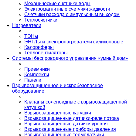
Механические счетчики воды
Электромагнитные счетчики жидкости
Счетчики расхода с импульсным выходом
Теплосчетчики
Нагреватели
ТЭНы
ЭНГЛы и электронагреватели силиконовые
Калориферы
Тепловентиляторы
Системы беспроводного управления «умный дом»
Приемники
Комплекты
Панели
Взрывозащищенное и искробезопасное
оборудование
Клапаны соленоидные с взрывозащищенной
катушкой
Взрывозащищенные катушки
Взрывозащищенные датчики-реле потока
Взрывозащищенные датчики уровня
Взрывозащищенные приборы давления
Взрывозащищенные термодатчики