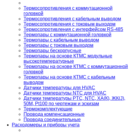
Термосопротивления с коммутационной
головкой
Термосопротивления с кабельным выводом
Термосопротивления с токовым выходом
Термосопротивления с интерфейсом RS-485
Термопары с коммутационной головкой
Термопары с кабельным выводом
Термопары с токовым выходом
Термопары бескорпусные
Термопары на основе КТМС модульные
высокотемпературные
Термопары на основе КТМС с коммутационной
головкой
Термопары на основе КТМС с кабельным
выводом
Датчики температуры для HVAC
Датчики температуры NTC для HVAC
Датчики температуры PTС, NTC, ХА(К), ЖК(J),
50М, Pt100 по чертежам и эскизам
Термокомплектующие
Провода компенсационные
Провода соединительные
Расходомеры и приборы учета