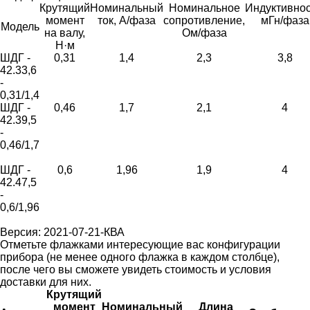
Крутящий
Номинальный
Номинальное
Индуктивнос
момент
ток, А/фаза
сопротивление,
мГн/фаза
Модель
на валу,
Ом/фаза
Н·м
ШДГ -
0,31
1,4
2,3
3,8
42.33,6
-
0,31/1,4
ШДГ -
0,46
1,7
2,1
4
42.39,5
-
0,46/1,7
ШДГ -
0,6
1,96
1,9
4
42.47,5
-
0,6/1,96
Версия: 2021-07-21-КВА
Отметьте флажками интересующие вас конфигурации
прибора (не менее одного флажка в каждом столбце),
после чего вы сможете увидеть стоимость и условия
доставки для них.
Крутящий
момент
Номинальный
Длина