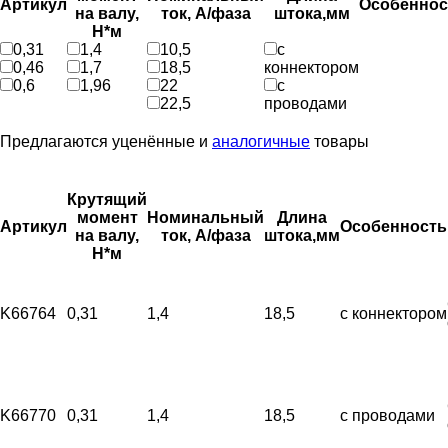
Артикул
Особеннос
на валу,
ток, А/фаза
штока,мм
Н*м
0,31
1,4
10,5
с
0,46
1,7
18,5
коннектором
0,6
1,96
22
с
22,5
проводами
Предлагаются уценённые и
аналогичные
товары
Крутящий
момент
Номинальный
Длина
Артикул
Особенность
на валу,
ток, А/фаза
штока,мм
Н*м
K66764
0,31
1,4
18,5
с коннектором
K66770
0,31
1,4
18,5
с проводами