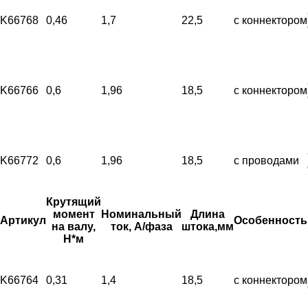
K66768
0,46
1,7
22,5
с коннектором
K66766
0,6
1,96
18,5
с коннектором
K66772
0,6
1,96
18,5
с проводами
Крутящий
момент
Номинальный
Длина
Артикул
Особенность
на валу,
ток, А/фаза
штока,мм
Н*м
K66764
0,31
1,4
18,5
с коннектором