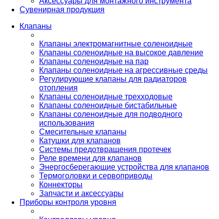
Аксессуары для монтажного инструмента
Сувенирная продукция
Клапаны
Клапаны электромагнитные соленоидные
Клапаны соленоидные на высокое давление
Клапаны соленоидные на пар
Клапаны соленоидные на агрессивные среды
Регулирующие клапаны для радиаторов
отопления
Клапаны соленоидные трехходовые
Клапаны соленоидные бистабильные
Клапаны соленоидные для подводного
использования
Смесительные клапаны
Катушки для клапанов
Системы предотвращения протечек
Реле времени для клапанов
Энергосберегающие устройства для клапанов
Термоголовки и сервоприводы
Коннекторы
Запчасти и аксессуары
Приборы контроля уровня