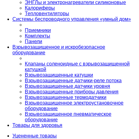
ЭНГЛы и электронагреватели силиконовые
Калориферы
Тепловентиляторы
Системы беспроводного управления «умный дом»
Приемники
Комплекты
Панели
Взрывозащищенное и искробезопасное
оборудование
Клапаны соленоидные с взрывозащищенной
катушкой
Взрывозащищенные катушки
Взрывозащищенные датчики-реле потока
Взрывозащищенные датчики уровня
Взрывозащищенные приборы давления
Взрывозащищенные термодатчики
Взрывозащищенное электроустановочное
оборудование
Взрывозащищенное пневматическое
оборудование
Товары для здоровья
Уцененные товары