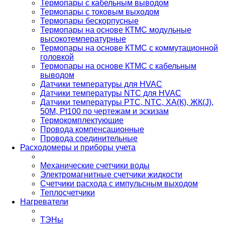
Термопары с кабельным выводом
Термопары с токовым выходом
Термопары бескорпусные
Термопары на основе КТМС модульные
высокотемпературные
Термопары на основе КТМС с коммутационной
головкой
Термопары на основе КТМС с кабельным
выводом
Датчики температуры для HVAC
Датчики температуры NTC для HVAC
Датчики температуры PTС, NTC, ХА(К), ЖК(J),
50М, Pt100 по чертежам и эскизам
Термокомплектующие
Провода компенсационные
Провода соединительные
Расходомеры и приборы учета
Механические счетчики воды
Электромагнитные счетчики жидкости
Счетчики расхода с импульсным выходом
Теплосчетчики
Нагреватели
ТЭНы