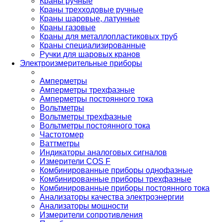
Краны ручные
Краны трехходовые ручные
Краны шаровые, латунные
Краны газовые
Краны для металлопластиковых труб
Краны специализированные
Ручки для шаровых кранов
Электроизмерительные приборы
Амперметры
Амперметры трехфазные
Амперметры постоянного тока
Вольтметры
Вольтметры трехфазные
Вольтметры постоянного тока
Частотомер
Ваттметры
Индикаторы аналоговых сигналов
Измерители COS F
Комбинированные приборы однофазные
Комбинированные приборы трехфазные
Комбинированные приборы постоянного тока
Анализаторы качества электроэнергии
Анализаторы мощности
Измерители сопротивления