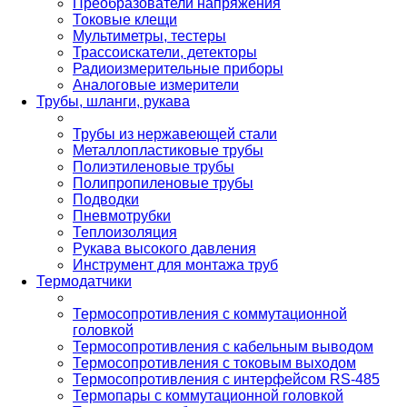
Преобразователи напряжения
Токовые клещи
Мультиметры, тестеры
Трассоискатели, детекторы
Радиоизмерительные приборы
Аналоговые измерители
Трубы, шланги, рукава
Трубы из нержавеющей стали
Металлопластиковые трубы
Полиэтиленовые трубы
Полипропиленовые трубы
Подводки
Пневмотрубки
Теплоизоляция
Рукава высокого давления
Инструмент для монтажа труб
Термодатчики
Термосопротивления с коммутационной
головкой
Термосопротивления с кабельным выводом
Термосопротивления с токовым выходом
Термосопротивления с интерфейсом RS-485
Термопары с коммутационной головкой