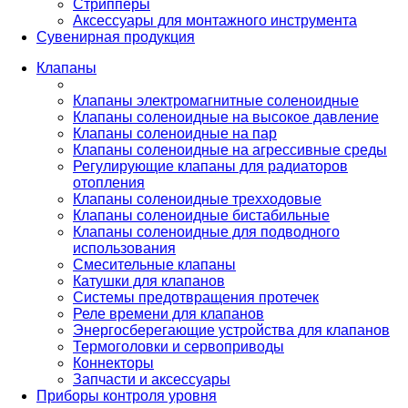
Стрипперы
Аксессуары для монтажного инструмента
Сувенирная продукция
Клапаны
Клапаны электромагнитные соленоидные
Клапаны соленоидные на высокое давление
Клапаны соленоидные на пар
Клапаны соленоидные на агрессивные среды
Регулирующие клапаны для радиаторов
отопления
Клапаны соленоидные трехходовые
Клапаны соленоидные бистабильные
Клапаны соленоидные для подводного
использования
Смесительные клапаны
Катушки для клапанов
Системы предотвращения протечек
Реле времени для клапанов
Энергосберегающие устройства для клапанов
Термоголовки и сервоприводы
Коннекторы
Запчасти и аксессуары
Приборы контроля уровня