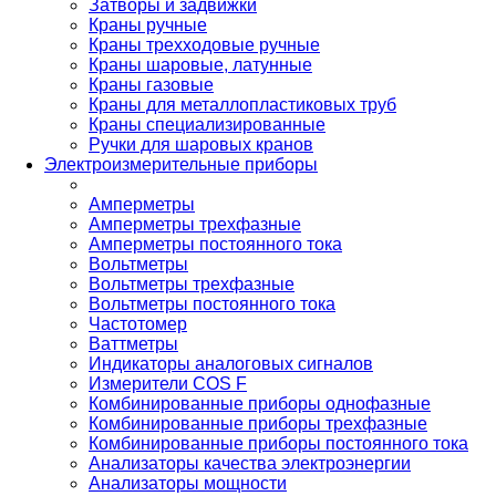
Затворы и задвижки
Краны ручные
Краны трехходовые ручные
Краны шаровые, латунные
Краны газовые
Краны для металлопластиковых труб
Краны специализированные
Ручки для шаровых кранов
Электроизмерительные приборы
Амперметры
Амперметры трехфазные
Амперметры постоянного тока
Вольтметры
Вольтметры трехфазные
Вольтметры постоянного тока
Частотомер
Ваттметры
Индикаторы аналоговых сигналов
Измерители COS F
Комбинированные приборы однофазные
Комбинированные приборы трехфазные
Комбинированные приборы постоянного тока
Анализаторы качества электроэнергии
Анализаторы мощности