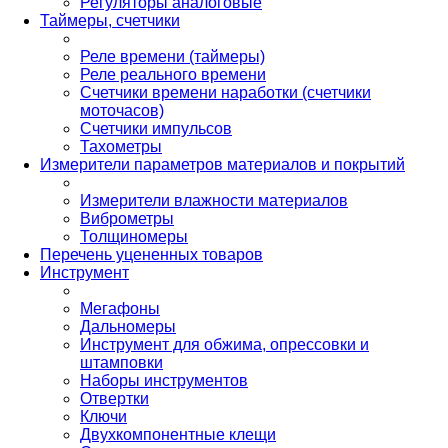
Регуляторы аналоговые
Таймеры, счетчики
Реле времени (таймеры)
Реле реального времени
Счетчики времени наработки (счетчики
моточасов)
Счетчики импульсов
Тахометры
Измерители параметров материалов и покрытий
Измерители влажности материалов
Виброметры
Толщиномеры
Перечень уцененных товаров
Инструмент
Мегафоны
Дальномеры
Инструмент для обжима, опрессовки и
штамповки
Наборы инструментов
Отвертки
Ключи
Двухкомпонентные клещи