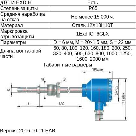
дТС-И.EXD-H
Есть
Степень защиты
IP65
Средняя наработка
Не менее 15 000 ч.
на отказ
Материал
Сталь 12Х18Н10Т
Маркировка
1ExdllCT6GbX
взрывозащиты
Параметры
D = 6 мм, M = 20×1,5 мм, S = 22 мм
60, 80, 100, 120, 160, 180, 200, 250,
Длина монтажной
320, 400, 500, 630, 800, 1000, 1250,
части
1600, 2000 мм
Габаритные размеры
Версия: 2016-10-11-БАВ