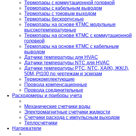
Термопары с коммутационной головкой
Термопары с кабельным выводом
Термопары с токовым выходом
Термопары бескорпусные
Термопары на основе КТМС модульные
высокотемпературные
Термопары на основе КТМС с коммутационной
головкой
Термопары на основе КТМС с кабельным
выводом
Датчики температуры для HVAC
Датчики температуры NTC для HVAC
Датчики температуры PTС, NTC, ХА(К), ЖК(J),
50М, Pt100 по чертежам и эскизам
Термокомплектующие
Провода компенсационные
Провода соединительные
Расходомеры и приборы учета
Механические счетчики воды
Электромагнитные счетчики жидкости
Счетчики расхода с импульсным выходом
Теплосчетчики
Нагреватели