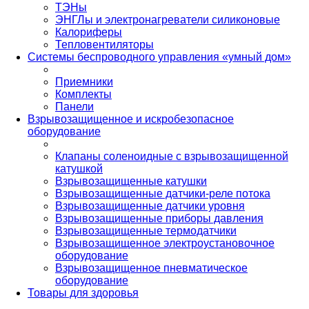
ТЭНы
ЭНГЛы и электронагреватели силиконовые
Калориферы
Тепловентиляторы
Системы беспроводного управления «умный дом»
Приемники
Комплекты
Панели
Взрывозащищенное и искробезопасное
оборудование
Клапаны соленоидные с взрывозащищенной
катушкой
Взрывозащищенные катушки
Взрывозащищенные датчики-реле потока
Взрывозащищенные датчики уровня
Взрывозащищенные приборы давления
Взрывозащищенные термодатчики
Взрывозащищенное электроустановочное
оборудование
Взрывозащищенное пневматическое
оборудование
Товары для здоровья