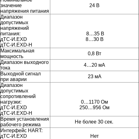
значение
24 В
напряжения питания
Диапазон
допустимых
напряжений
питания:
8…35 В
дТС-И.EXD
8…30 В
дТС-И.EXD-H
Максимальная
0,8 Вт
мощность
Диапазон выходного
4…20 мА
тока
Выходной сигнал
23 мА
при аварии
Диапазон
допустимых
сопротивлений
нагрузки:
0…1170 Ом
дТС-И.EXD
250…956 Ом
дТС-И.EXD-H
Время установления
Не более 30 сек.
рабочего режима
Интерфейс
HART:
дТС-И.EXD
Нет