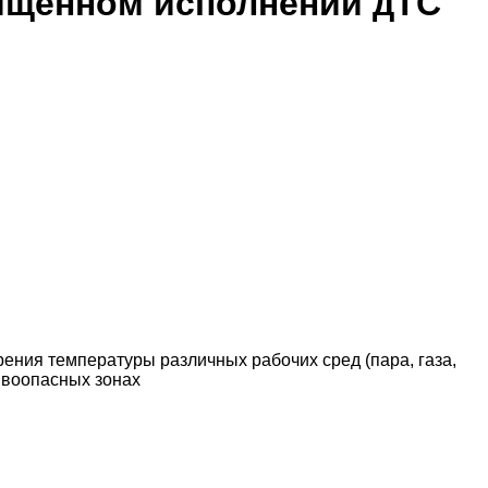
ищенном исполнении дТС
ия температуры различных рабочих сред (пара, газа,
рывоопасных зонах