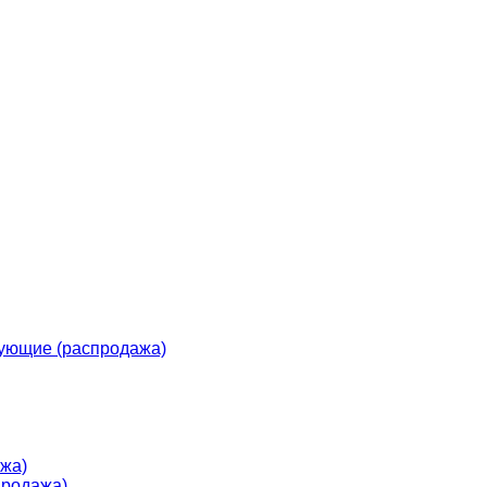
ующие (распродажа)
жа)
продажа)