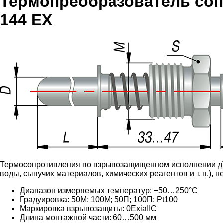
Термопреобразователь со
144 EX
Термосопротивления во взрывозащищенном исполнении дТС
воды, сыпучих материалов, химических реагентов
и т. п.
), 
Диапазон измеряемых температур: −50…250°C
Градуировка:
50М; 100М; 50П; 100П; Pt100
Маркировка взрывозащиты:
0ExiaIIC
Длина монтажной части: 60
…500 мм