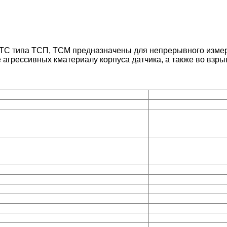
 типа ТСП, ТСМ предназначены для непрерывного измерен
е
агрессивных к
материалу корпуса датчика, а также во взр