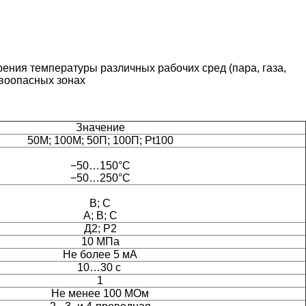
ия температуры различных рабочих сред (пара, газа,
ывоопасных зонах
Значение
50М; 100М; 50П; 100П; Pt100
−50…150°C
−50…250°C
В; С
А; В; С
Д2; Р2
10 МПа
Не более 5 мА
10…30
с
1
Не менее 100 МОм