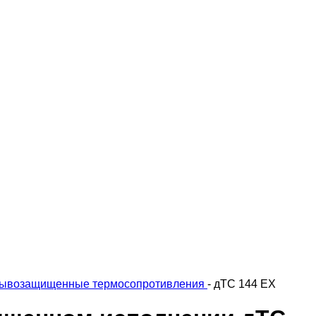
ывозащищенные термосопротивления
-
дТС 144 EX