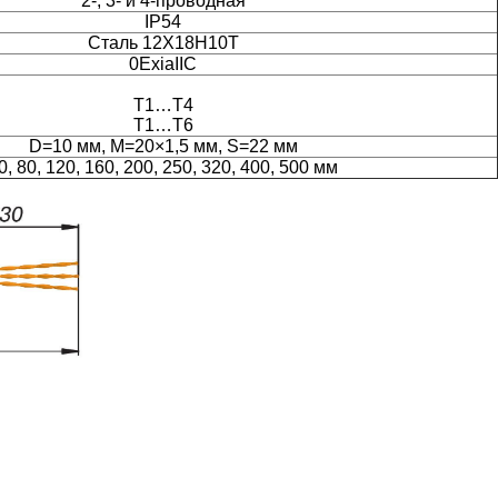
2-, 3- и 4-проводная
IP54
Cталь 12Х18Н10Т
0ExiaIIC
Т1
…Т4
Т1
…Т6
D=10 мм, M=20×
1,5 мм, S=22 мм
0, 80, 120, 160, 200, 250, 320, 400, 500 мм