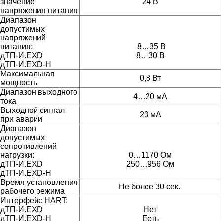
значение
24 В
напряжения питания
Диапазон
допустимых
напряжений
питания:
8…35 В
дТП-И.EXD
8…30 В
дТП-И.EXD-H
Максимальная
0,8 Вт
мощность
Диапазон выходного
4…20 мА
тока
Выходной сигнал
23 мА
при аварии
Диапазон
допустимых
сопротивлений
нагрузки:
0…1170 Ом
дТП-И.EXD
250…956 Ом
дТП-И.EXD-H
Время установления
Не более 30 сек.
рабочего режима
Интерфейс
HART:
дТП-И.EXD
Нет
дТП-И.EXD-H
Есть