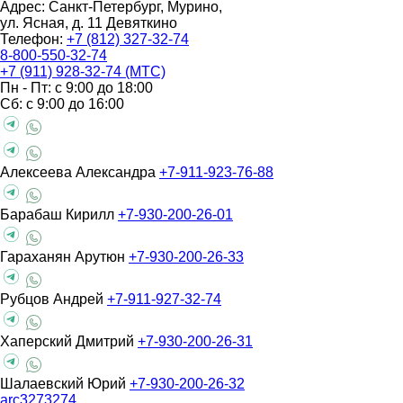
Адрес: Санкт-Петербург, Мурино,
ул. Ясная, д. 11
Девяткино
Телефон:
+7 (812) 327-32-74
8-800-550-32-74
+7 (911) 928-32-74 (МТС)
Пн - Пт: с 9:00 до 18:00
Сб: с 9:00 до 16:00
Алексеева Александра
+7-911-923-76-88
Барабаш Кирилл
+7-930-200-26-01
Гараханян Арутюн
+7-930-200-26-33
Рубцов Андрей
+7-911-927-32-74
Хаперский Дмитрий
+7-930-200-26-31
Шалаевский Юрий
+7-930-200-26-32
arc3273274