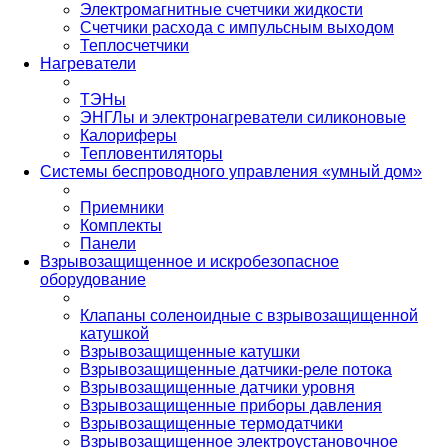
Электромагнитные счетчики жидкости
Счетчики расхода с импульсным выходом
Теплосчетчики
Нагреватели
ТЭНы
ЭНГЛы и электронагреватели силиконовые
Калориферы
Тепловентиляторы
Системы беспроводного управления «умный дом»
Приемники
Комплекты
Панели
Взрывозащищенное и искробезопасное
оборудование
Клапаны соленоидные с взрывозащищенной
катушкой
Взрывозащищенные катушки
Взрывозащищенные датчики-реле потока
Взрывозащищенные датчики уровня
Взрывозащищенные приборы давления
Взрывозащищенные термодатчики
Взрывозащищенное электроустановочное