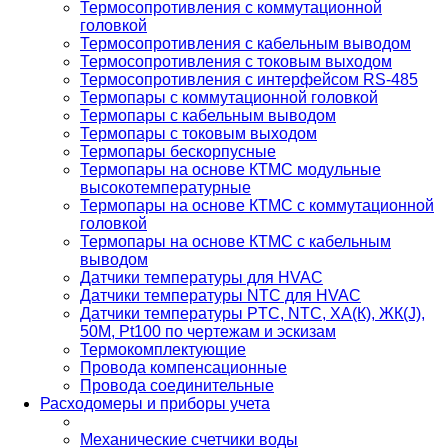
Термосопротивления с коммутационной
головкой
Термосопротивления с кабельным выводом
Термосопротивления с токовым выходом
Термосопротивления с интерфейсом RS-485
Термопары с коммутационной головкой
Термопары с кабельным выводом
Термопары с токовым выходом
Термопары бескорпусные
Термопары на основе КТМС модульные
высокотемпературные
Термопары на основе КТМС с коммутационной
головкой
Термопары на основе КТМС с кабельным
выводом
Датчики температуры для HVAC
Датчики температуры NTC для HVAC
Датчики температуры PTС, NTC, ХА(К), ЖК(J),
50М, Pt100 по чертежам и эскизам
Термокомплектующие
Провода компенсационные
Провода соединительные
Расходомеры и приборы учета
Механические счетчики воды