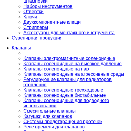
штамповки
Наборы инструментов
Отвертки
Ключи
Двухкомпонентные клещи
Стрипперы
Аксессуары для монтажного инструмента
Сувенирная продукция
Клапаны
Клапаны электромагнитные соленоидные
Клапаны соленоидные на высокое давление
Клапаны соленоидные на пар
Клапаны соленоидные на агрессивные среды
Регулирующие клапаны для радиаторов
отопления
Клапаны соленоидные трехходовые
Клапаны соленоидные бистабильные
Клапаны соленоидные для подводного
использования
Смесительные клапаны
Катушки для клапанов
Системы предотвращения протечек
Реле времени для клапанов