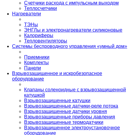
Счетчики расхода с импульсным выходом
Теплосчетчики
Нагреватели
ТЭНы
ЭНГЛы и электронагреватели силиконовые
Калориферы
Тепловентиляторы
Системы беспроводного управления «умный дом»
Приемники
Комплекты
Панели
Взрывозащищенное и искробезопасное
оборудование
Клапаны соленоидные с взрывозащищенной
катушкой
Взрывозащищенные катушки
Взрывозащищенные датчики-реле потока
Взрывозащищенные датчики уровня
Взрывозащищенные приборы давления
Взрывозащищенные термодатчики
Взрывозащищенное электроустановочное
оборудование