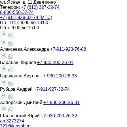
ул. Ясная, д. 11
Девяткино
Телефон:
+7 (812) 327-32-74
8-800-550-32-74
+7 (911) 928-32-74 (МТС)
Пн - Пт: с 9:00 до 18:00
Сб: с 9:00 до 16:00
Алексеева Александра
+7-911-923-76-88
Барабаш Кирилл
+7-930-200-26-01
Гараханян Арутюн
+7-930-200-26-33
Рубцов Андрей
+7-911-927-32-74
Хаперский Дмитрий
+7-930-200-26-31
Шалаевский Юрий
+7-930-200-26-32
arc3273274
327@kipspb.ru