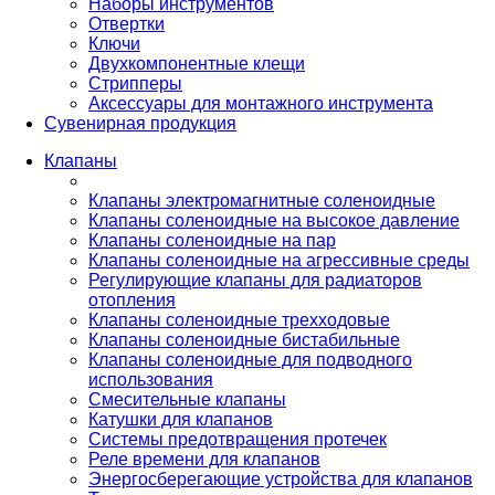
Наборы инструментов
Отвертки
Ключи
Двухкомпонентные клещи
Стрипперы
Аксессуары для монтажного инструмента
Сувенирная продукция
Клапаны
Клапаны электромагнитные соленоидные
Клапаны соленоидные на высокое давление
Клапаны соленоидные на пар
Клапаны соленоидные на агрессивные среды
Регулирующие клапаны для радиаторов
отопления
Клапаны соленоидные трехходовые
Клапаны соленоидные бистабильные
Клапаны соленоидные для подводного
использования
Смесительные клапаны
Катушки для клапанов
Системы предотвращения протечек
Реле времени для клапанов
Энергосберегающие устройства для клапанов