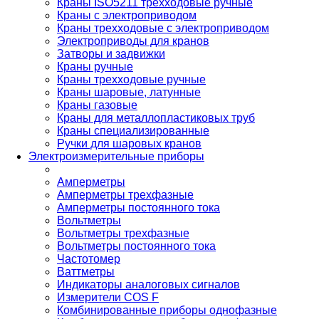
Краны ISO5211 трехходовые ручные
Краны с электроприводом
Краны трехходовые с электроприводом
Электроприводы для кранов
Затворы и задвижки
Краны ручные
Краны трехходовые ручные
Краны шаровые, латунные
Краны газовые
Краны для металлопластиковых труб
Краны специализированные
Ручки для шаровых кранов
Электроизмерительные приборы
Амперметры
Амперметры трехфазные
Амперметры постоянного тока
Вольтметры
Вольтметры трехфазные
Вольтметры постоянного тока
Частотомер
Ваттметры
Индикаторы аналоговых сигналов
Измерители COS F
Комбинированные приборы однофазные