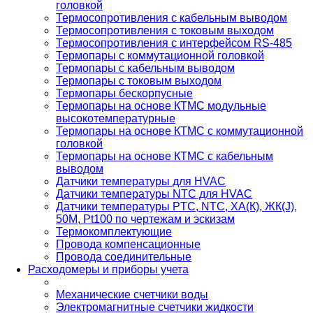
головкой
Термосопротивления с кабельным выводом
Термосопротивления с токовым выходом
Термосопротивления с интерфейсом RS-485
Термопары с коммутационной головкой
Термопары с кабельным выводом
Термопары с токовым выходом
Термопары бескорпусные
Термопары на основе КТМС модульные
высокотемпературные
Термопары на основе КТМС с коммутационной
головкой
Термопары на основе КТМС с кабельным
выводом
Датчики температуры для HVAC
Датчики температуры NTC для HVAC
Датчики температуры PTС, NTC, ХА(К), ЖК(J),
50М, Pt100 по чертежам и эскизам
Термокомплектующие
Провода компенсационные
Провода соединительные
Расходомеры и приборы учета
Механические счетчики воды
Электромагнитные счетчики жидкости