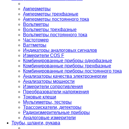
Амперметры
Амперметры трехфазные
Амперметры постоянного тока
Вольтметры
Вольтметры трехфазные
Вольтметры постоянного тока
Частотомер
Ваттметры
Индикаторы аналоговых сигналов
Измерители COS F
Комбинированные приборы однофазные
Комбинированные приборы трехфазные
Комбинированные приборы постоянного тока
Анализаторы качества электроэнергии
Анализаторы мощности
Измерители сопротивления
Преобразователи напряжения
Токовые клещи
Мультиметры, тестеры
Трассоискатели, детекторы
Радиоизмерительные приборы
Аналоговые измерители
Трубы, шланги, рукава