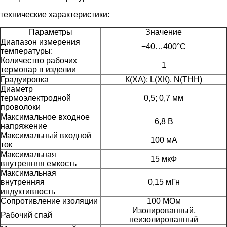
технические характеристики:
Параметры
Значение
Диапазон измерения
−40…400°C
температуры:
Количество рабочих
1
термопар в изделии
Градуировка
К(ХА); L(ХК), N(ТНН)
Диаметр
термоэлектродной
0,5; 0,7 мм
проволоки
Максимальное входное
6,8 В
напряжение
Максимальный входной
100 мА
ток
Максимальная
15 мкФ
внутренняя емкость
Максимальная
внутренняя
0,15 мГн
индуктивность
Сопротивление изоляции
100 МОм
Изолированный,
Рабочий спай
неизолированный