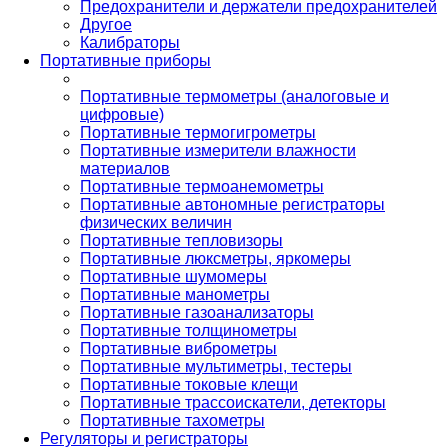
Предохранители и держатели предохранителей
Другое
Калибраторы
Портативные приборы
Портативные термометры (аналоговые и
цифровые)
Портативные термогигрометры
Портативные измерители влажности
материалов
Портативные термоанемометры
Портативные автономные регистраторы
физических величин
Портативные тепловизоры
Портативные люксметры, яркомеры
Портативные шумомеры
Портативные манометры
Портативные газоанализаторы
Портативные толщинометры
Портативные виброметры
Портативные мультиметры, тестеры
Портативные токовые клещи
Портативные трассоискатели, детекторы
Портативные тахометры
Регуляторы и регистраторы