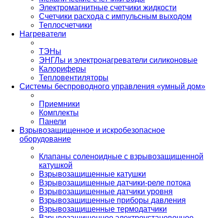
Электромагнитные счетчики жидкости
Счетчики расхода с импульсным выходом
Теплосчетчики
Нагреватели
ТЭНы
ЭНГЛы и электронагреватели силиконовые
Калориферы
Тепловентиляторы
Системы беспроводного управления «умный дом»
Приемники
Комплекты
Панели
Взрывозащищенное и искробезопасное
оборудование
Клапаны соленоидные с взрывозащищенной
катушкой
Взрывозащищенные катушки
Взрывозащищенные датчики-реле потока
Взрывозащищенные датчики уровня
Взрывозащищенные приборы давления
Взрывозащищенные термодатчики
Взрывозащищенное электроустановочное