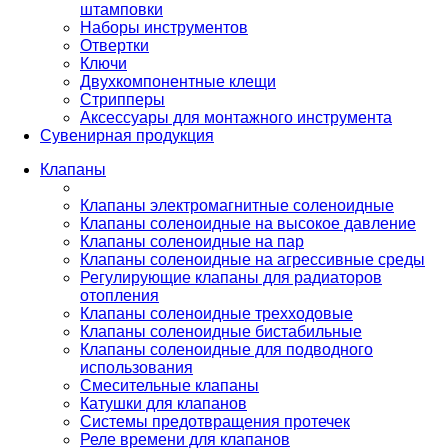
штамповки
Наборы инструментов
Отвертки
Ключи
Двухкомпонентные клещи
Стрипперы
Аксессуары для монтажного инструмента
Сувенирная продукция
Клапаны
Клапаны электромагнитные соленоидные
Клапаны соленоидные на высокое давление
Клапаны соленоидные на пар
Клапаны соленоидные на агрессивные среды
Регулирующие клапаны для радиаторов
отопления
Клапаны соленоидные трехходовые
Клапаны соленоидные бистабильные
Клапаны соленоидные для подводного
использования
Смесительные клапаны
Катушки для клапанов
Системы предотвращения протечек
Реле времени для клапанов