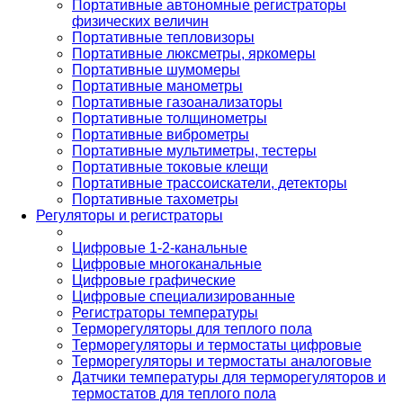
Портативные автономные регистраторы
физических величин
Портативные тепловизоры
Портативные люксметры, яркомеры
Портативные шумомеры
Портативные манометры
Портативные газоанализаторы
Портативные толщинометры
Портативные виброметры
Портативные мультиметры, тестеры
Портативные токовые клещи
Портативные трассоискатели, детекторы
Портативные тахометры
Регуляторы и регистраторы
Цифровые 1-2-канальные
Цифровые многоканальные
Цифровые графические
Цифровые специализированные
Регистраторы температуры
Терморегуляторы для теплого пола
Терморегуляторы и термостаты цифровые
Терморегуляторы и термостаты аналоговые
Датчики температуры для терморегуляторов и
термостатов для теплого пола