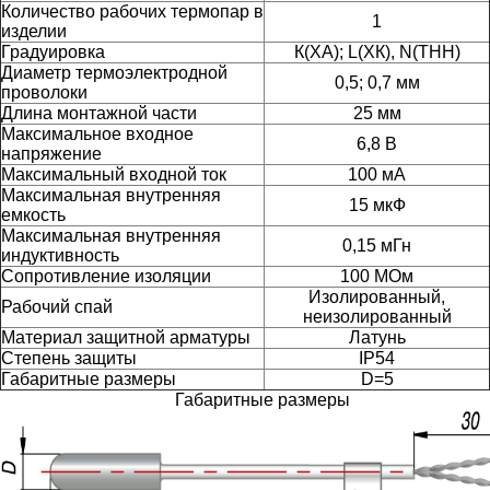
Количество рабочих термопар в
1
изделии
Градуировка
К(ХА); L(ХК), N(ТНН)
Диаметр термоэлектродной
0,5; 0,7 мм
проволоки
Длина монтажной части
25 мм
Максимальное входное
6,8 В
напряжение
Максимальный входной ток
100 мА
Максимальная внутренняя
15 мкФ
емкость
Максимальная внутренняя
0,15 мГн
индуктивность
Сопротивление изоляции
100 МОм
Изолированный,
Рабочий спай
неизолированный
Материал защитной арматуры
Латунь
Степень защиты
IP54
Габаритные размеры
D=5
Габаритные размеры