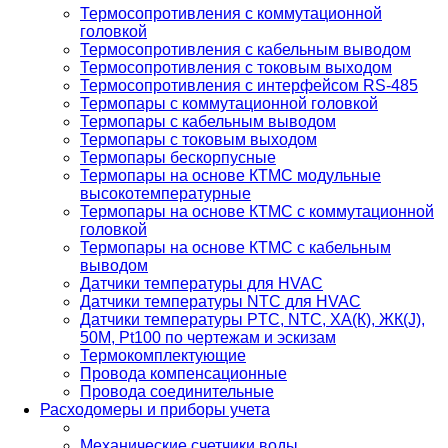
Термосопротивления с коммутационной
головкой
Термосопротивления с кабельным выводом
Термосопротивления с токовым выходом
Термосопротивления с интерфейсом RS-485
Термопары с коммутационной головкой
Термопары с кабельным выводом
Термопары с токовым выходом
Термопары бескорпусные
Термопары на основе КТМС модульные
высокотемпературные
Термопары на основе КТМС с коммутационной
головкой
Термопары на основе КТМС с кабельным
выводом
Датчики температуры для HVAC
Датчики температуры NTC для HVAC
Датчики температуры PTС, NTC, ХА(К), ЖК(J),
50М, Pt100 по чертежам и эскизам
Термокомплектующие
Провода компенсационные
Провода соединительные
Расходомеры и приборы учета
Механические счетчики воды