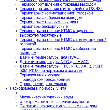
Термосопротивления с токовым выходом
Термосопротивления с интерфейсом RS-485
Термопары с коммутационной головкой
Термопары с кабельным выводом
Термопары с токовым выходом
Термопары бескорпусные
Термопары на основе КТМС модульные
высокотемпературные
Термопары на основе КТМС с коммутационной
головкой
Термопары на основе КТМС с кабельным
выводом
Датчики температуры для HVAC
Датчики температуры NTC для HVAC
Датчики температуры PTС, NTC, ХА(К), ЖК(J),
50М, Pt100 по чертежам и эскизам
Термокомплектующие
Провода компенсационные
Провода соединительные
Расходомеры и приборы учета
Механические счетчики воды
Электромагнитные счетчики жидкости
Счетчики расхода с импульсным выходом