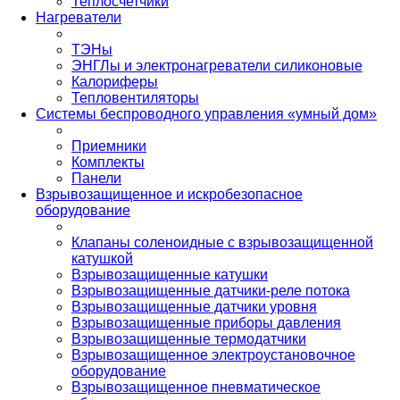
Теплосчетчики
Нагреватели
ТЭНы
ЭНГЛы и электронагреватели силиконовые
Калориферы
Тепловентиляторы
Системы беспроводного управления «умный дом»
Приемники
Комплекты
Панели
Взрывозащищенное и искробезопасное
оборудование
Клапаны соленоидные с взрывозащищенной
катушкой
Взрывозащищенные катушки
Взрывозащищенные датчики-реле потока
Взрывозащищенные датчики уровня
Взрывозащищенные приборы давления
Взрывозащищенные термодатчики
Взрывозащищенное электроустановочное
оборудование
Взрывозащищенное пневматическое