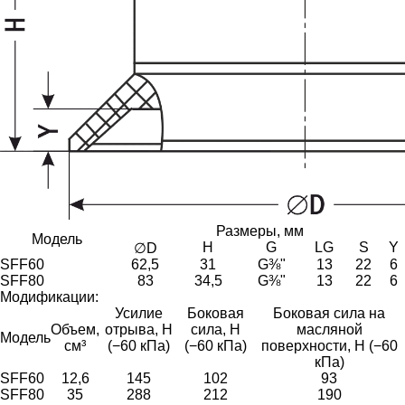
Размеры, мм
Модель
H
G
LG
S
Y
∅D
SFF60
62,5
31
G⅜"
13
22
6
SFF80
83
34,5
G⅜"
13
22
6
Модификации:
Усилие
Боковая
Боковая сила на
Объем,
отрыва, Н
сила, Н
масляной
Модель
см³
(−60 кПа)
(−60 кПа)
поверхности, Н (−60
кПа)
SFF60
12,6
145
102
93
SFF80
35
288
212
190