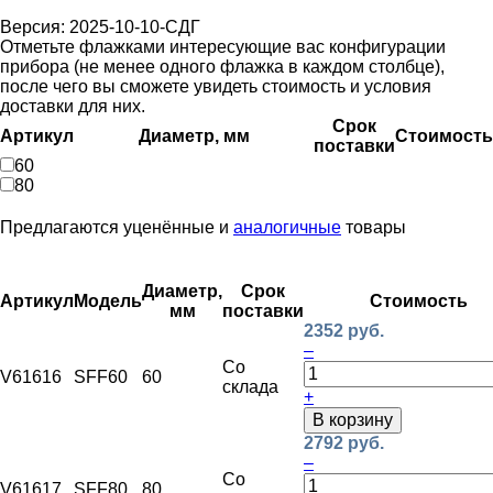
Версия: 2025-10-10-СДГ
Отметьте флажками интересующие вас конфигурации
прибора (не менее одного флажка в каждом столбце),
после чего вы сможете увидеть стоимость и условия
доставки для них.
Срок
Артикул
Диаметр, мм
Стоимость
поставки
60
80
Предлагаются уценённые и
аналогичные
товары
Диаметр,
Срок
Артикул
Модель
Стоимость
мм
поставки
2352 руб.
–
Со
V61616
SFF60
60
склада
+
В корзину
2792 руб.
–
Со
V61617
SFF80
80