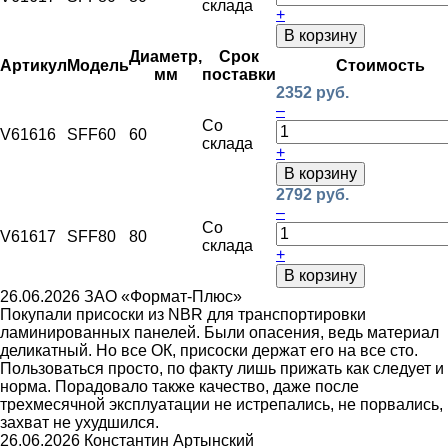
склада
+
В корзину
Диаметр,
Срок
Артикул
Модель
Стоимость
мм
поставки
2352 руб.
–
Со
V61616
SFF60
60
склада
+
В корзину
2792 руб.
–
Со
V61617
SFF80
80
склада
+
В корзину
26.06.2026
ЗАО «Формат-Плюс»
Покупали присоски из NBR для транспортировки
ламинированных панелей. Были опасения, ведь материал
деликатный. Но все ОК, присоски держат его на все сто.
Пользоваться просто, по факту лишь прижать как следует и
норма. Порадовало также качество, даже после
трехмесячной эксплуатации не истрепались, не порвались,
захват не ухудшился.
26.06.2026
Константин Артынский