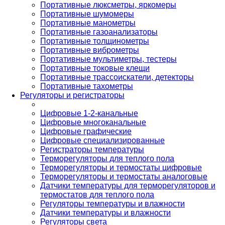
Портативные люксметры, яркомеры
Портативные шумомеры
Портативные манометры
Портативные газоанализаторы
Портативные толщинометры
Портативные виброметры
Портативные мультиметры, тестеры
Портативные токовые клещи
Портативные трассоискатели, детекторы
Портативные тахометры
Регуляторы и регистраторы
Цифровые 1-2-канальные
Цифровые многоканальные
Цифровые графические
Цифровые специализированные
Регистраторы температуры
Терморегуляторы для теплого пола
Терморегуляторы и термостаты цифровые
Терморегуляторы и термостаты аналоговые
Датчики температуры для терморегуляторов и
термостатов для теплого пола
Регуляторы температуры и влажности
Датчики температуры и влажности
Регуляторы света