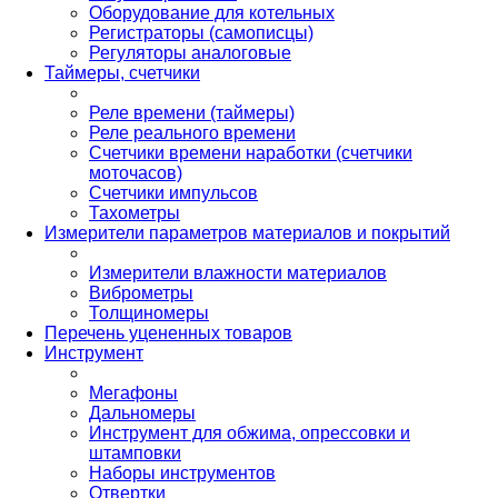
Оборудование для котельных
Регистраторы (самописцы)
Регуляторы аналоговые
Таймеры, счетчики
Реле времени (таймеры)
Реле реального времени
Счетчики времени наработки (счетчики
моточасов)
Счетчики импульсов
Тахометры
Измерители параметров материалов и покрытий
Измерители влажности материалов
Виброметры
Толщиномеры
Перечень уцененных товаров
Инструмент
Мегафоны
Дальномеры
Инструмент для обжима, опрессовки и
штамповки
Наборы инструментов
Отвертки