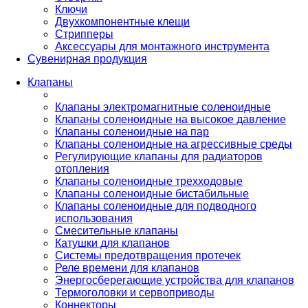
Ключи
Двухкомпонентные клещи
Стрипперы
Аксессуары для монтажного инструмента
Сувенирная продукция
Клапаны
Клапаны электромагнитные соленоидные
Клапаны соленоидные на высокое давление
Клапаны соленоидные на пар
Клапаны соленоидные на агрессивные среды
Регулирующие клапаны для радиаторов
отопления
Клапаны соленоидные трехходовые
Клапаны соленоидные бистабильные
Клапаны соленоидные для подводного
использования
Смесительные клапаны
Катушки для клапанов
Системы предотвращения протечек
Реле времени для клапанов
Энергосберегающие устройства для клапанов
Термоголовки и сервоприводы
Коннекторы