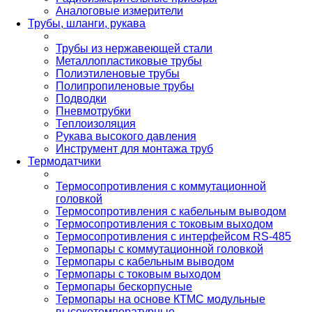
Аналоговые измерители
Трубы, шланги, рукава
Трубы из нержавеющей стали
Металлопластиковые трубы
Полиэтиленовые трубы
Полипропиленовые трубы
Подводки
Пневмотрубки
Теплоизоляция
Рукава высокого давления
Инструмент для монтажа труб
Термодатчики
Термосопротивления с коммутационной
головкой
Термосопротивления с кабельным выводом
Термосопротивления с токовым выходом
Термосопротивления с интерфейсом RS-485
Термопары с коммутационной головкой
Термопары с кабельным выводом
Термопары с токовым выходом
Термопары бескорпусные
Термопары на основе КТМС модульные
высокотемпературные