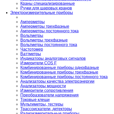
Краны специализированные
Ручки для шаровых кранов
Электроизмерительные приборы
Амперметры
Амперметры трехфазные
Амперметры постоянного тока
Вольтметры
Вольтметры трехфазные
Вольтметры постоянного тока
Частотомер
Ваттметры
Индикаторы аналоговых сигналов
Измерители COS F
Комбинированные приборы однофазные
Комбинированные приборы трехфазные
Комбинированные приборы постоянного тока
Анализаторы качества электроэнергии
Анализаторы мощности
Измерители сопротивления
Преобразователи напряжения
Токовые клещи
Мультиметры, тестеры
Трассоискатели, детекторы
Радиоизмерительные приборы