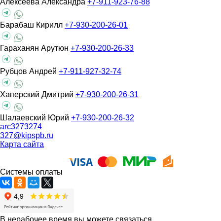
Алексеева Александра
+7-911-923-76-88
Барабаш Кирилл
+7-930-200-26-01
Гараханян Арутюн
+7-930-200-26-33
Рубцов Андрей
+7-911-927-32-74
Хаперский Дмитрий
+7-930-200-26-31
Шалаевский Юрий
+7-930-200-26-32
arc3273274
327@kipspb.ru
Карта сайта
Системы оплаты
В нерабочее время вы можете связаться