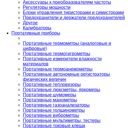
Аксессуары к преобразователям частоты
Регуляторы мощности
Блоки управления тиристорами и симисторами
Предохранители и держатели предохранителей
Другое
Калибраторы
Портативные приборы
Портативные термометры (аналоговые и
цифровые)
Портативные термогигрометры
Портативные измерители влажности
материалов
Портативные термоанемометры
Портативные автономные регистраторы
физических величин
Портативные тепловизоры
Портативные люксметры, яркомеры
Портативные шумомеры
Портативные манометры
Портативные газоанализаторы
Портативные толщинометры
Портативные виброметры
Портативные мультиметры, тестеры
Портативные токовые клещи