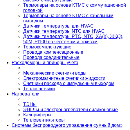
Термопары на основе КТМС с коммутационной
головкой
Термопары на основе КТМС с кабельным
выводом
Датчики температуры для HVAC
Датчики температуры NTC для HVAC
Датчики температуры PTС, NTC, ХА(К), ЖК(J),
50М, Pt100 по чертежам и эскизам
Термокомплектующие
Провода компенсационные
Провода соединительные
Расходомеры и приборы учета
Механические счетчики воды
Электромагнитные счетчики жидкости
Счетчики расхода с импульсным выходом
Теплосчетчики
Нагреватели
ТЭНы
ЭНГЛы и электронагреватели силиконовые
Калориферы
Тепловентиляторы
Системы беспроводного управления «умный дом»