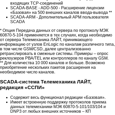
входящих ТСР-соединений
SCADA-BASE - ADD-500 - Расширение лицензии
«Базовая» на 500 внешних каналов ввода-вывода **
SCADA-ARM - Дополнительный АРМ пользователя
SCADA
* Опция Передача данных от сервера по протоколу МЭК
60870-5-104 применяется в тех случаях, когда необходимо
от сервера Телемеханика ЛАЙТ, принимающего
информацию от узлов EnLogic по каналам различного типа,
в том числе GSM/CSD, далее централизованно
ретранслировать в смежные системы. Примеры – опрос
реклоузеров РВА/TEL или контроллеров по каналу GSM.
** Для количества 10 000 каналов и больше. Возможно
приобретение нескольких пакетов расширения на
необходимое число каналов.
SCADA-система Телемеханика ЛАЙТ,
редакция «ССПИ»
Содержит весь функционал редакции «Базовая».
Имеет встроенную поддержку протоколов приема
данных телемеханики МЭК 60870-5-101/103/104 и
DNP3 от любых внешних источников – КП