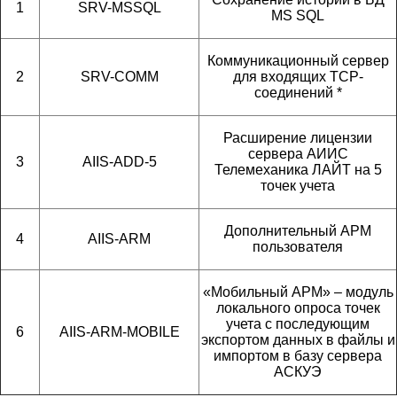
1
SRV-MSSQL
MS SQL
Коммуникационный сервер
2
SRV-COMM
для входящих ТСР-
соединений *
Расширение лицензии
сервера АИИС
3
AIIS-ADD-5
Телемеханика ЛАЙТ на 5
точек учета
Дополнительный АРМ
4
AIIS-ARM
пользователя
«Мобильный АРМ» – модуль
локального опроса точек
учета с последующим
6
AIIS-ARM-MOBILE
экспортом данных в файлы и
импортом в базу сервера
АСКУЭ