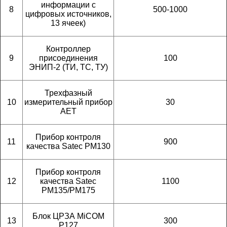
информации с
8
500-1000
цифровых источников,
13 ячеек)
Контроллер
9
присоединения
100
ЭНИП-2 (ТИ, ТС, ТУ)
Трехфазный
10
измерительный прибор
30
AET
Прибор контроля
11
900
качества Satec PM130
Прибор контроля
12
качества Satec
1100
PM135/PM175
Блок ЦРЗА MiCOM
13
300
P127