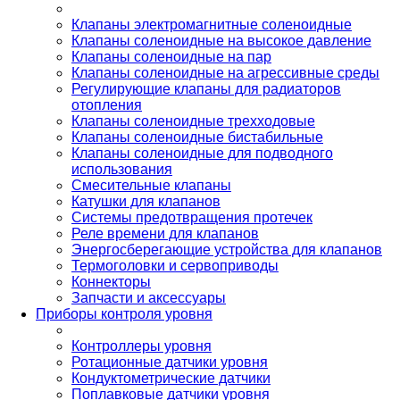
Клапаны электромагнитные соленоидные
Клапаны соленоидные на высокое давление
Клапаны соленоидные на пар
Клапаны соленоидные на агрессивные среды
Регулирующие клапаны для радиаторов
отопления
Клапаны соленоидные трехходовые
Клапаны соленоидные бистабильные
Клапаны соленоидные для подводного
использования
Смесительные клапаны
Катушки для клапанов
Системы предотвращения протечек
Реле времени для клапанов
Энергосберегающие устройства для клапанов
Термоголовки и сервоприводы
Коннекторы
Запчасти и аксессуары
Приборы контроля уровня
Контроллеры уровня
Ротационные датчики уровня
Кондуктометрические датчики
Поплавковые датчики уровня