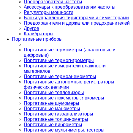
Преобразователи частоты
Аксессуары к преобразователям частоты
Регуляторы мощности
Блоки управления тиристорами и симисторами
Предохранители и держатели предохранителей
Другое
Калибраторы
Портативные приборы
Портативные термометры (аналоговые и
цифровые)
Портативные термогигрометры
Портативные измерители влажности
материалов
Портативные термоанемометры
Портативные автономные регистраторы
физических величин
Портативные тепловизоры
Портативные люксметры, яркомеры
Портативные шумомеры
Портативные манометры
Портативные газоанализаторы
Портативные толщинометры
Портативные виброметры
Портативные мультиметры, тестеры