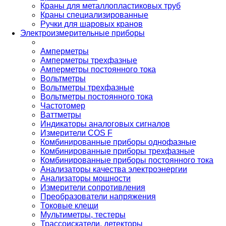
Краны для металлопластиковых труб
Краны специализированные
Ручки для шаровых кранов
Электроизмерительные приборы
Амперметры
Амперметры трехфазные
Амперметры постоянного тока
Вольтметры
Вольтметры трехфазные
Вольтметры постоянного тока
Частотомер
Ваттметры
Индикаторы аналоговых сигналов
Измерители COS F
Комбинированные приборы однофазные
Комбинированные приборы трехфазные
Комбинированные приборы постоянного тока
Анализаторы качества электроэнергии
Анализаторы мощности
Измерители сопротивления
Преобразователи напряжения
Токовые клещи
Мультиметры, тестеры
Трассоискатели, детекторы