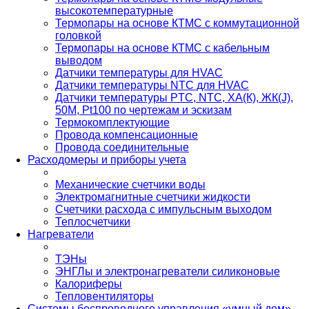
высокотемпературные
Термопары на основе КТМС с коммутационной
головкой
Термопары на основе КТМС с кабельным
выводом
Датчики температуры для HVAC
Датчики температуры NTC для HVAC
Датчики температуры PTС, NTC, ХА(К), ЖК(J),
50М, Pt100 по чертежам и эскизам
Термокомплектующие
Провода компенсационные
Провода соединительные
Расходомеры и приборы учета
Механические счетчики воды
Электромагнитные счетчики жидкости
Счетчики расхода с импульсным выходом
Теплосчетчики
Нагреватели
ТЭНы
ЭНГЛы и электронагреватели силиконовые
Калориферы
Тепловентиляторы
Системы беспроводного управления «умный дом»