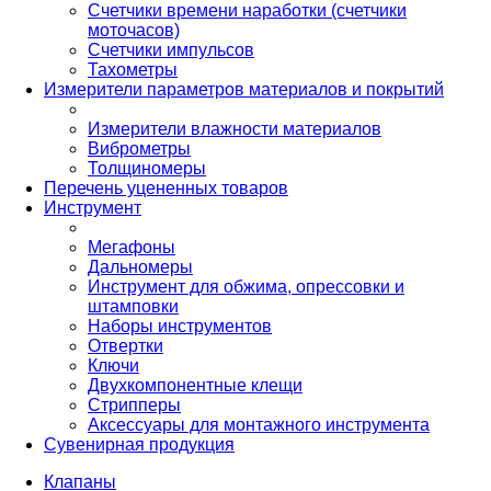
Счетчики времени наработки (счетчики
моточасов)
Счетчики импульсов
Тахометры
Измерители параметров материалов и покрытий
Измерители влажности материалов
Виброметры
Толщиномеры
Перечень уцененных товаров
Инструмент
Мегафоны
Дальномеры
Инструмент для обжима, опрессовки и
штамповки
Наборы инструментов
Отвертки
Ключи
Двухкомпонентные клещи
Стрипперы
Аксессуары для монтажного инструмента
Сувенирная продукция
Клапаны