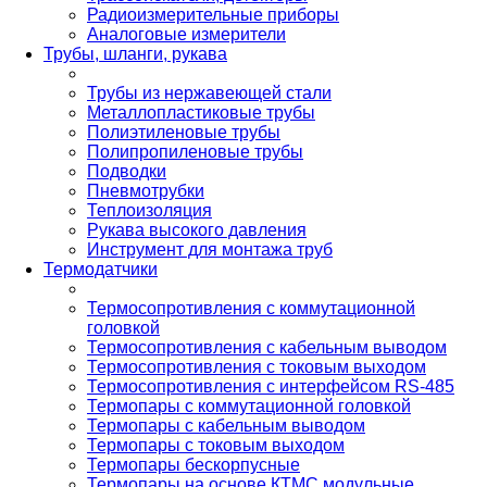
Радиоизмерительные приборы
Аналоговые измерители
Трубы, шланги, рукава
Трубы из нержавеющей стали
Металлопластиковые трубы
Полиэтиленовые трубы
Полипропиленовые трубы
Подводки
Пневмотрубки
Теплоизоляция
Рукава высокого давления
Инструмент для монтажа труб
Термодатчики
Термосопротивления с коммутационной
головкой
Термосопротивления с кабельным выводом
Термосопротивления с токовым выходом
Термосопротивления с интерфейсом RS-485
Термопары с коммутационной головкой
Термопары с кабельным выводом
Термопары с токовым выходом
Термопары бескорпусные
Термопары на основе КТМС модульные