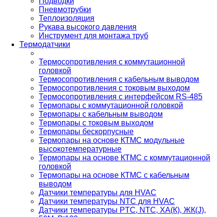
Подводки
Пневмотрубки
Теплоизоляция
Рукава высокого давления
Инструмент для монтажа труб
Термодатчики
Термосопротивления с коммутационной
головкой
Термосопротивления с кабельным выводом
Термосопротивления с токовым выходом
Термосопротивления с интерфейсом RS-485
Термопары с коммутационной головкой
Термопары с кабельным выводом
Термопары с токовым выходом
Термопары бескорпусные
Термопары на основе КТМС модульные
высокотемпературные
Термопары на основе КТМС с коммутационной
головкой
Термопары на основе КТМС с кабельным
выводом
Датчики температуры для HVAC
Датчики температуры NTC для HVAC
Датчики температуры PTС, NTC, ХА(К), ЖК(J),