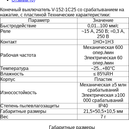
Конечный выключатель V-152-1C25 со срабатыванием на
нажатие, с пластиной
Технические характеристики:
Параметр
Значение
Быстродействие
0,01...100 мм/с
Реле
~15 А, 250 В; =0,3 A,
250 В
Контакт
1НО+1НЗ
Механическая 600
опер./мин
Рабочая частота
Электрическая 60
опер./мин
Температура
−25...+80°C
Влажность
≤ 85%RH
Корпус
Пластик
Механическая ≥5 млн
срабатываний
Износостойкость
Электрическая ≥100
000 срабатываний
Степень пылевлагозащиты
IP40
Габаритные размеры
21,5×50,5×10,5 мм
Вес
7 г
Габаритные размеры