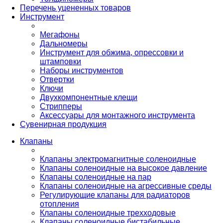
Перечень уцененных товаров
Инструмент
Мегафоны
Дальномеры
Инструмент для обжима, опрессовки и
штамповки
Наборы инструментов
Отвертки
Ключи
Двухкомпонентные клещи
Стрипперы
Аксессуары для монтажного инструмента
Сувенирная продукция
Клапаны
Клапаны электромагнитные соленоидные
Клапаны соленоидные на высокое давление
Клапаны соленоидные на пар
Клапаны соленоидные на агрессивные среды
Регулирующие клапаны для радиаторов
отопления
Клапаны соленоидные трехходовые
Клапаны соленоидные бистабильные