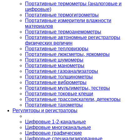
Портативные термометры (аналоговые и
цифровые)
Портативные термогигрометры
Портативные измерители влажности
материалов
Портативные термоанемометры
Портативные автономные регистраторы
физических величин
Портативные тепловизоры
Портативные люксметры, яркомеры
Портативные шумомеры
Портативные манометры
Портативные газоанализаторы
Портативные толщинометры
Портативные виброметры
Портативные мультиметры, тестеры
Портативные токовые клещи
Портативные трассоискатели, детекторы
Портативные тахометры
Регуляторы и регистраторы
Цифровые 1-2-канальные
Цифровые многоканальные
Цифровые графические
Цифровые специализированные