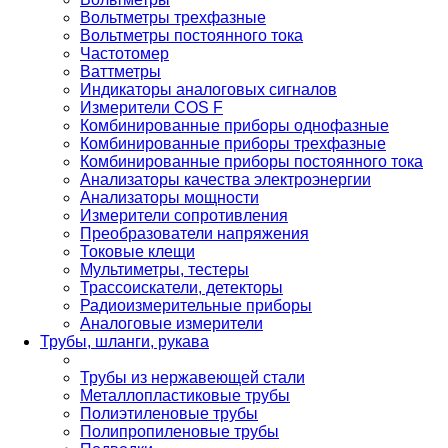
Вольтметры трехфазные
Вольтметры постоянного тока
Частотомер
Ваттметры
Индикаторы аналоговых сигналов
Измерители COS F
Комбинированные приборы однофазные
Комбинированные приборы трехфазные
Комбинированные приборы постоянного тока
Анализаторы качества электроэнергии
Анализаторы мощности
Измерители сопротивления
Преобразователи напряжения
Токовые клещи
Мультиметры, тестеры
Трассоискатели, детекторы
Радиоизмерительные приборы
Аналоговые измерители
Трубы, шланги, рукава
Трубы из нержавеющей стали
Металлопластиковые трубы
Полиэтиленовые трубы
Полипропиленовые трубы