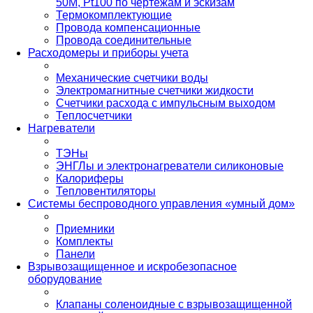
50М, Pt100 по чертежам и эскизам
Термокомплектующие
Провода компенсационные
Провода соединительные
Расходомеры и приборы учета
Механические счетчики воды
Электромагнитные счетчики жидкости
Счетчики расхода с импульсным выходом
Теплосчетчики
Нагреватели
ТЭНы
ЭНГЛы и электронагреватели силиконовые
Калориферы
Тепловентиляторы
Системы беспроводного управления «умный дом»
Приемники
Комплекты
Панели
Взрывозащищенное и искробезопасное
оборудование
Клапаны соленоидные с взрывозащищенной