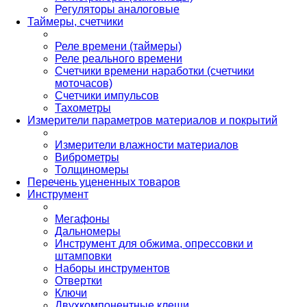
Регуляторы аналоговые
Таймеры, счетчики
Реле времени (таймеры)
Реле реального времени
Счетчики времени наработки (счетчики
моточасов)
Счетчики импульсов
Тахометры
Измерители параметров материалов и покрытий
Измерители влажности материалов
Виброметры
Толщиномеры
Перечень уцененных товаров
Инструмент
Мегафоны
Дальномеры
Инструмент для обжима, опрессовки и
штамповки
Наборы инструментов
Отвертки
Ключи
Двухкомпонентные клещи