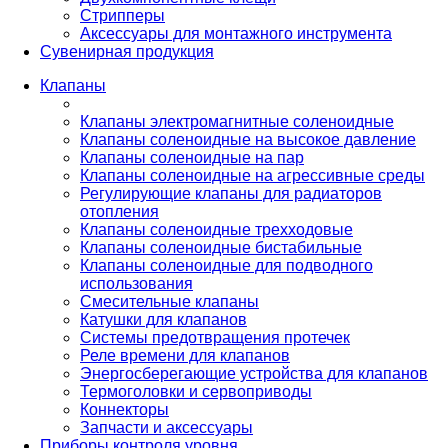
Стрипперы
Аксессуары для монтажного инструмента
Сувенирная продукция
Клапаны
Клапаны электромагнитные соленоидные
Клапаны соленоидные на высокое давление
Клапаны соленоидные на пар
Клапаны соленоидные на агрессивные среды
Регулирующие клапаны для радиаторов
отопления
Клапаны соленоидные трехходовые
Клапаны соленоидные бистабильные
Клапаны соленоидные для подводного
использования
Смесительные клапаны
Катушки для клапанов
Системы предотвращения протечек
Реле времени для клапанов
Энергосберегающие устройства для клапанов
Термоголовки и сервоприводы
Коннекторы
Запчасти и аксессуары
Приборы контроля уровня