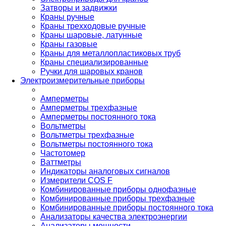
Затворы и задвижки
Краны ручные
Краны трехходовые ручные
Краны шаровые, латунные
Краны газовые
Краны для металлопластиковых труб
Краны специализированные
Ручки для шаровых кранов
Электроизмерительные приборы
Амперметры
Амперметры трехфазные
Амперметры постоянного тока
Вольтметры
Вольтметры трехфазные
Вольтметры постоянного тока
Частотомер
Ваттметры
Индикаторы аналоговых сигналов
Измерители COS F
Комбинированные приборы однофазные
Комбинированные приборы трехфазные
Комбинированные приборы постоянного тока
Анализаторы качества электроэнергии
Анализаторы мощности