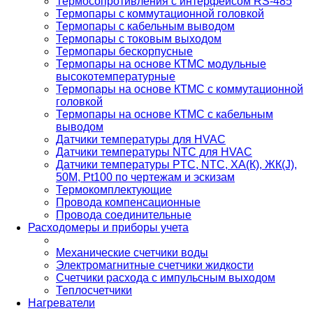
Термосопротивления с интерфейсом RS-485
Термопары с коммутационной головкой
Термопары с кабельным выводом
Термопары с токовым выходом
Термопары бескорпусные
Термопары на основе КТМС модульные
высокотемпературные
Термопары на основе КТМС с коммутационной
головкой
Термопары на основе КТМС с кабельным
выводом
Датчики температуры для HVAC
Датчики температуры NTC для HVAC
Датчики температуры PTС, NTC, ХА(К), ЖК(J),
50М, Pt100 по чертежам и эскизам
Термокомплектующие
Провода компенсационные
Провода соединительные
Расходомеры и приборы учета
Механические счетчики воды
Электромагнитные счетчики жидкости
Счетчики расхода с импульсным выходом
Теплосчетчики
Нагреватели