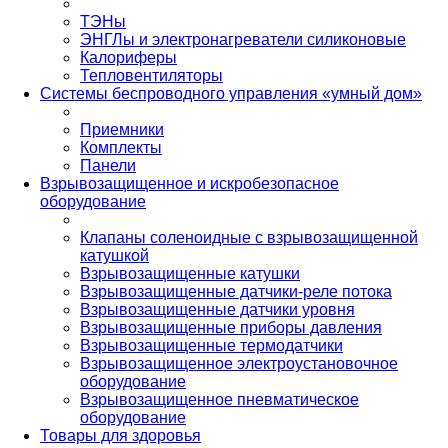
ТЭНы
ЭНГЛы и электронагреватели силиконовые
Калориферы
Тепловентиляторы
Системы беспроводного управления «умный дом»
Приемники
Комплекты
Панели
Взрывозащищенное и искробезопасное
оборудование
Клапаны соленоидные с взрывозащищенной
катушкой
Взрывозащищенные катушки
Взрывозащищенные датчики-реле потока
Взрывозащищенные датчики уровня
Взрывозащищенные приборы давления
Взрывозащищенные термодатчики
Взрывозащищенное электроустановочное
оборудование
Взрывозащищенное пневматическое
оборудование
Товары для здоровья