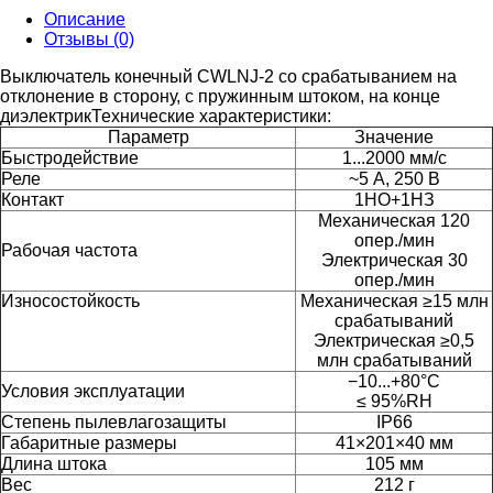
Описание
Отзывы (0)
Выключатель конечный CWLNJ-2 со срабатыванием на
отклонение в сторону, с пружинным штоком, на конце
диэлектрик
Технические характеристики:
Параметр
Значение
Быстродействие
1...2000 мм/с
Реле
~5 А, 250 В
Контакт
1НО+1НЗ
Механическая 120
опер./мин
Рабочая частота
Электрическая 30
опер./мин
Износостойкость
Механическая ≥15 млн
срабатываний
Электрическая ≥0,5
млн срабатываний
−10...+80°C
Условия эксплуатации
≤ 95%RH
Степень пылевлагозащиты
IP66
Габаритные размеры
41×201×40 мм
Длина штока
105 мм
Вес
212 г