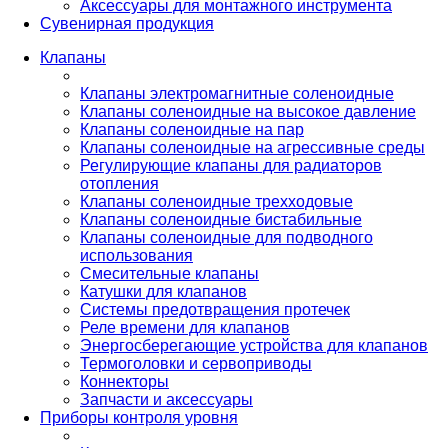
Аксессуары для монтажного инструмента
Сувенирная продукция
Клапаны
Клапаны электромагнитные соленоидные
Клапаны соленоидные на высокое давление
Клапаны соленоидные на пар
Клапаны соленоидные на агрессивные среды
Регулирующие клапаны для радиаторов
отопления
Клапаны соленоидные трехходовые
Клапаны соленоидные бистабильные
Клапаны соленоидные для подводного
использования
Смесительные клапаны
Катушки для клапанов
Системы предотвращения протечек
Реле времени для клапанов
Энергосберегающие устройства для клапанов
Термоголовки и сервоприводы
Коннекторы
Запчасти и аксессуары
Приборы контроля уровня