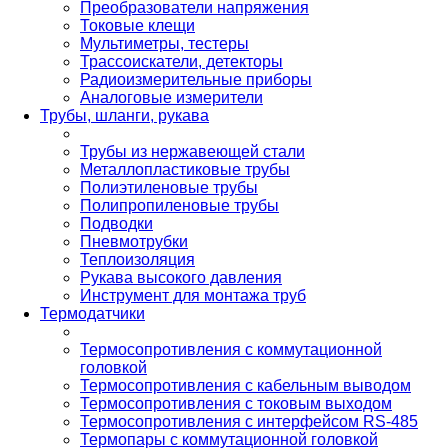
Преобразователи напряжения
Токовые клещи
Мультиметры, тестеры
Трассоискатели, детекторы
Радиоизмерительные приборы
Аналоговые измерители
Трубы, шланги, рукава
Трубы из нержавеющей стали
Металлопластиковые трубы
Полиэтиленовые трубы
Полипропиленовые трубы
Подводки
Пневмотрубки
Теплоизоляция
Рукава высокого давления
Инструмент для монтажа труб
Термодатчики
Термосопротивления с коммутационной
головкой
Термосопротивления с кабельным выводом
Термосопротивления с токовым выходом
Термосопротивления с интерфейсом RS-485
Термопары с коммутационной головкой