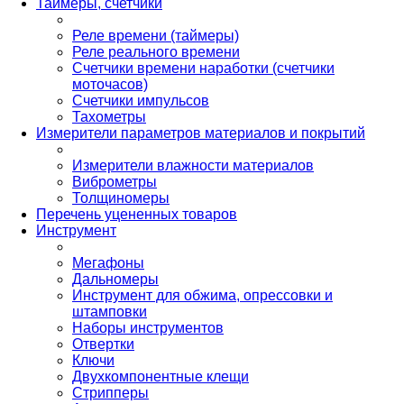
Таймеры, счетчики
Реле времени (таймеры)
Реле реального времени
Счетчики времени наработки (счетчики
моточасов)
Счетчики импульсов
Тахометры
Измерители параметров материалов и покрытий
Измерители влажности материалов
Виброметры
Толщиномеры
Перечень уцененных товаров
Инструмент
Мегафоны
Дальномеры
Инструмент для обжима, опрессовки и
штамповки
Наборы инструментов
Отвертки
Ключи
Двухкомпонентные клещи
Стрипперы