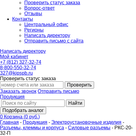
Проверить статус заказа
Вопрос-ответ
Отзывы
Контакты
Центральный офис
Регионы
Написать директору
Отправить письмо с сайта
Написать директору
Мой кабинет
+7 (812) 327-32-74
8-800-550-32-74
327@kipspb.ru
Проверить статус заказа
Проверить
Заказать звонок
Отправить письмо
Продукция
Найти
Подобрать аналог
0
Корзина
(
0 руб.
)
Главная
-
Продукция
-
Электроустановочные изделия
-
Разъемы, клеммы и корпуса
-
Силовые разъемы
-
РКС-20-
32-П