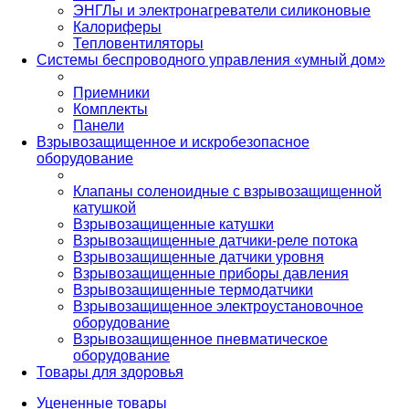
ЭНГЛы и электронагреватели силиконовые
Калориферы
Тепловентиляторы
Системы беспроводного управления «умный дом»
Приемники
Комплекты
Панели
Взрывозащищенное и искробезопасное
оборудование
Клапаны соленоидные с взрывозащищенной
катушкой
Взрывозащищенные катушки
Взрывозащищенные датчики-реле потока
Взрывозащищенные датчики уровня
Взрывозащищенные приборы давления
Взрывозащищенные термодатчики
Взрывозащищенное электроустановочное
оборудование
Взрывозащищенное пневматическое
оборудование
Товары для здоровья
Уцененные товары