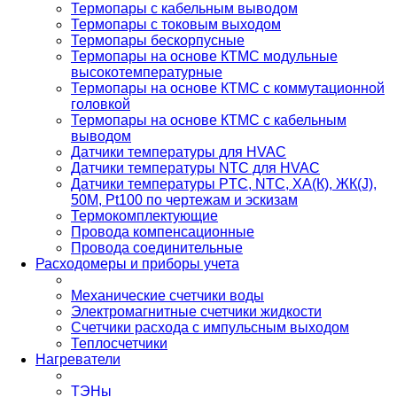
Термопары с кабельным выводом
Термопары с токовым выходом
Термопары бескорпусные
Термопары на основе КТМС модульные
высокотемпературные
Термопары на основе КТМС с коммутационной
головкой
Термопары на основе КТМС с кабельным
выводом
Датчики температуры для HVAC
Датчики температуры NTC для HVAC
Датчики температуры PTС, NTC, ХА(К), ЖК(J),
50М, Pt100 по чертежам и эскизам
Термокомплектующие
Провода компенсационные
Провода соединительные
Расходомеры и приборы учета
Механические счетчики воды
Электромагнитные счетчики жидкости
Счетчики расхода с импульсным выходом
Теплосчетчики
Нагреватели
ТЭНы