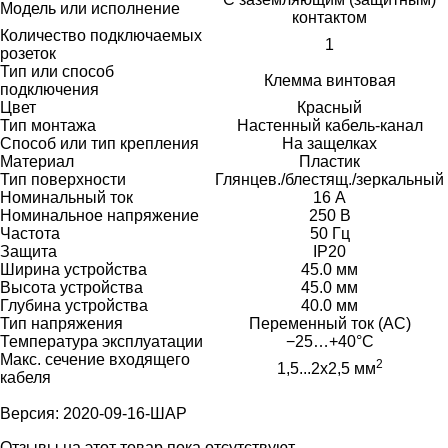
Модель или исполнение
контактом
Количество подключаемых
1
розеток
Тип или способ
Клемма винтовая
подключения
Цвет
Красный
Тип монтажа
Настенный кабель-канал
Способ или тип крепления
На защелках
Материал
Пластик
Тип поверхности
Глянцев./блестящ./зеркальный
Номинальный ток
16 А
Номинальное напряжение
250 В
Частота
50 Гц
Защита
IP20
Ширина устройства
45.0 мм
Высота устройства
45.0 мм
Глубина устройства
40.0 мм
Тип напряжения
Переменный ток (AC)
Температура эксплуатации
−25…+40°C
Макс. сечение входящего
2
1,5...2х2,5 мм
кабеля
Версия: 2020-09-16-ШАР
Отзывы на этот товар пока отсутствуют.