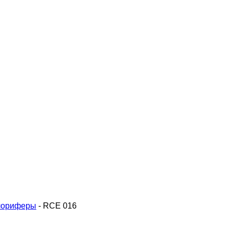
лориферы
-
RCE 016