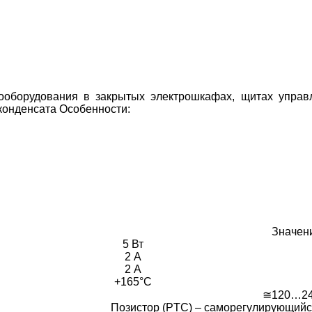
оборудования в закрытых электрошкафах, щитах управл
 конденсата
Особенности:
Значен
5 Вт
2 А
2 А
+165°С
≅120…24
Позистор (PTC) – саморегулирующийс