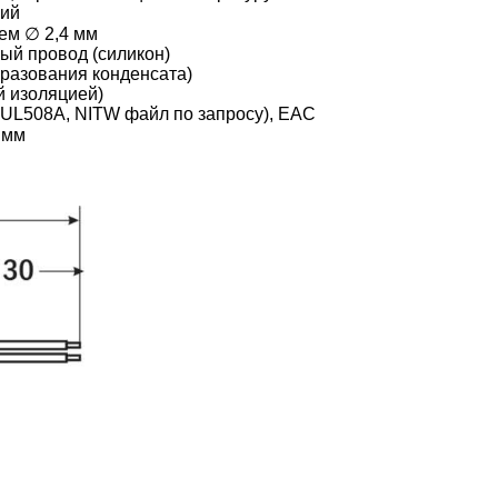
ий
ем ∅ 2,4 мм
ый провод (силикон)
бразования конденсата)
ой изоляцией)
с UL508A, NITW файл по запросу), EAC
 мм