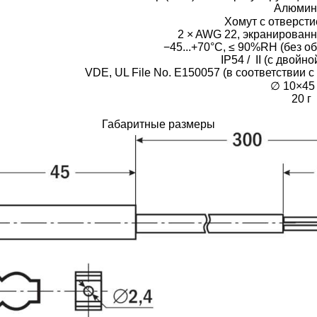
Алюмин
Хомут с отверсти
2 × AWG 22, экранированн
−45...+70°С, ≤ 90%RH (без о
IP54 / II (с двойн
VDE, UL File No. E150057 (в соответствии 
∅ 10×45
20 г
Габаритные размеры