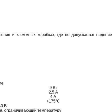
ения и клеммных коробках, где не допускается падение
ие
9 Вт
2,5 А
4 А
+175°С
0 В
я, ограничивающий температуру