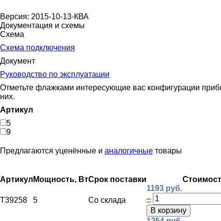
Версия: 2015-10-13-КВА
Документация и схемы
Схема
Схема подключения
Документ
Руководство по эксплуатации
Отметьте флажками интересующие вас конфигурации прибора
них.
Артикул
5
9
Предлагаются уценённые и
аналогичные
товары
Артикул
Мощность, Вт
Срок поставки
Стоимос
1193 руб.
–
T39258
5
Со склада
В корзину
1254 руб.