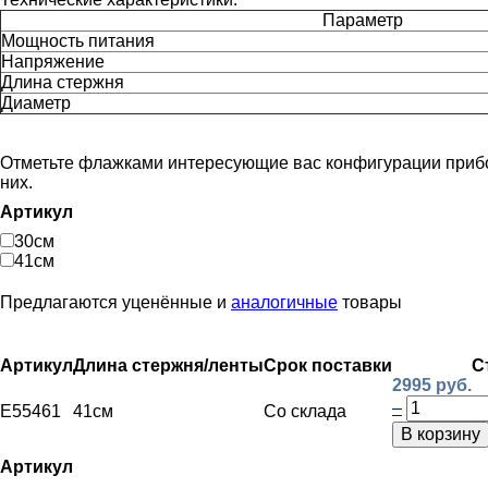
Параметр
Мощность питания
Напряжение
Длина стержня
Диаметр
Отметьте флажками интересующие вас конфигурации прибора
них.
Артикул
30см
41см
Предлагаются уценённые и
аналогичные
товары
Артикул
Длина стержня/ленты
Срок поставки
С
2995 руб.
–
E55461
41см
Со склада
В корзину
Артикул