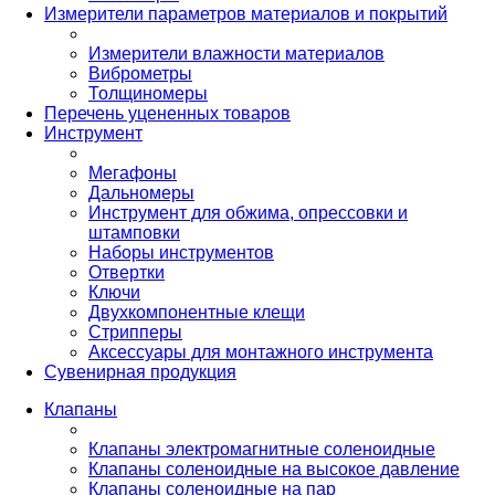
Измерители параметров материалов и покрытий
Измерители влажности материалов
Виброметры
Толщиномеры
Перечень уцененных товаров
Инструмент
Мегафоны
Дальномеры
Инструмент для обжима, опрессовки и
штамповки
Наборы инструментов
Отвертки
Ключи
Двухкомпонентные клещи
Стрипперы
Аксессуары для монтажного инструмента
Сувенирная продукция
Клапаны
Клапаны электромагнитные соленоидные
Клапаны соленоидные на высокое давление
Клапаны соленоидные на пар