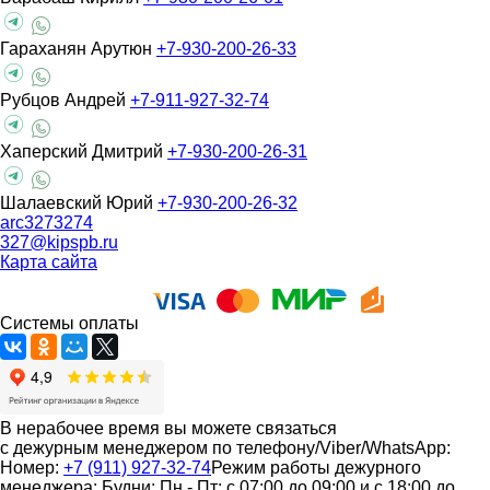
Гараханян Арутюн
+7-930-200-26-33
Рубцов Андрей
+7-911-927-32-74
Хаперский Дмитрий
+7-930-200-26-31
Шалаевский Юрий
+7-930-200-26-32
arc3273274
327@kipspb.ru
Карта сайта
Системы оплаты
В нерабочее время вы можете связаться
с дежурным менеджером по телефону/Viber/WhatsApp:
Номер:
+7 (911) 927-32-74
Режим работы дежурного
менеджера:
Будни: Пн - Пт: с 07:00 до 09:00 и с 18:00 до