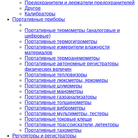
Предохранители и держатели предохранителей
Другое
Калибраторы
Портативные приборы
Портативные термометры (аналоговые и
цифровые)
Портативные термогигрометры
Портативные измерители влажности
материалов
Портативные термоанемометры
Портативные автономные регистраторы
физических величин
Портативные тепловизоры
Портативные люксметры, яркомеры
Портативные шумомеры
Портативные манометры
Портативные газоанализаторы
Портативные толщинометры
Портативные виброметры
Портативные мультиметры, тестеры
Портативные токовые клещи
Портативные трассоискатели, детекторы
Портативные тахометры
Регуляторы и регистраторы