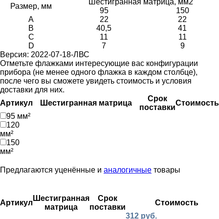
Шестигранная матрица, мм2
Размер, мм
95
150
A
22
22
B
40,5
41
C
11
11
D
7
9
Версия: 2022-07-18-ЛВС
Отметьте флажками интересующие вас конфигурации
прибора (не менее одного флажка в каждом столбце),
после чего вы сможете увидеть стоимость и условия
доставки для них.
Срок
Артикул
Шестигранная матрица
Стоимость
поставки
95 мм²
120
мм²
150
мм²
Предлагаются уценённые и
аналогичные
товары
Шестигранная
Срок
Артикул
Стоимость
матрица
поставки
312 руб.