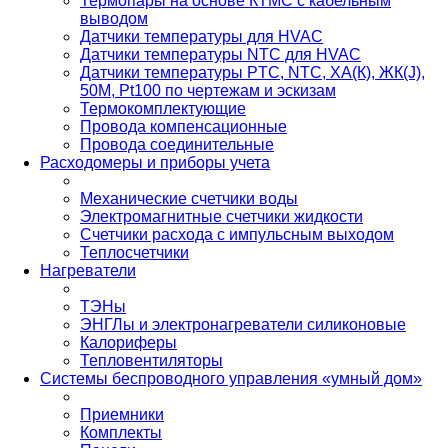
Термопары на основе КТМС с кабельным
выводом
Датчики температуры для HVAC
Датчики температуры NTC для HVAC
Датчики температуры PTС, NTC, ХА(К), ЖК(J),
50М, Pt100 по чертежам и эскизам
Термокомплектующие
Провода компенсационные
Провода соединительные
Расходомеры и приборы учета
Механические счетчики воды
Электромагнитные счетчики жидкости
Счетчики расхода с импульсным выходом
Теплосчетчики
Нагреватели
ТЭНы
ЭНГЛы и электронагреватели силиконовые
Калориферы
Тепловентиляторы
Системы беспроводного управления «умный дом»
Приемники
Комплекты