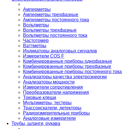
Амперметры
Амперметры трехфазные
Амперметры постоянного тока
Вольтметры
Вольтметры трехфазные
Вольтметры постоянного тока
Частотомер
Ваттметры
Индикаторы аналоговых сигналов
Измерители COS F
Комбинированные приборы однофазные
Комбинированные приборы трехфазные
Комбинированные приборы постоянного тока
Анализаторы качества электроэнергии
Анализаторы мощности
Измерители сопротивления
Преобразователи напряжения
Токовые клещи
Мультиметры, тестеры
Трассоискатели, детекторы
Радиоизмерительные приборы
Аналоговые измерители
Трубы, шланги, рукава