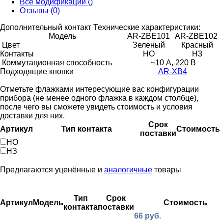
Все модификации ()
Отзывы (0)
Дополнительный контакт
Технические характеристики:
Модель
AR-ZBE101
AR-ZBE102
Цвет
Зеленый
Красный
Контакты
HO
H3
Коммутационная способность
~10 А, 220 В
Подходящие кнопки
AR-XB4
Отметьте флажками интересующие вас конфигурации
прибора (не менее одного флажка в каждом столбце),
после чего вы сможете увидеть стоимость и условия
доставки для них.
Срок
Артикул
Тип контакта
Стоимость
поставки
НО
НЗ
Предлагаются уценённые и
аналогичные
товары
Тип
Срок
Артикул
Модель
Стоимость
контакта
поставки
66 руб.