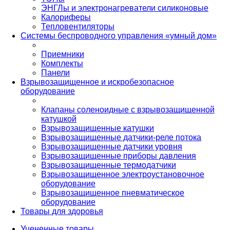
ЭНГЛы и электронагреватели силиконовые
Калориферы
Тепловентиляторы
Системы беспроводного управления «умный дом»
Приемники
Комплекты
Панели
Взрывозащищенное и искробезопасное
оборудование
Клапаны соленоидные с взрывозащищенной
катушкой
Взрывозащищенные катушки
Взрывозащищенные датчики-реле потока
Взрывозащищенные датчики уровня
Взрывозащищенные приборы давления
Взрывозащищенные термодатчики
Взрывозащищенное электроустановочное
оборудование
Взрывозащищенное пневматическое
оборудование
Товары для здоровья
Уцененные товары