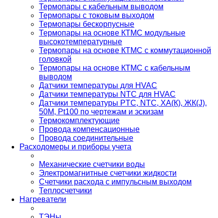
Термопары с кабельным выводом
Термопары с токовым выходом
Термопары бескорпусные
Термопары на основе КТМС модульные
высокотемпературные
Термопары на основе КТМС с коммутационной
головкой
Термопары на основе КТМС с кабельным
выводом
Датчики температуры для HVAC
Датчики температуры NTC для HVAC
Датчики температуры PTС, NTC, ХА(К), ЖК(J),
50М, Pt100 по чертежам и эскизам
Термокомплектующие
Провода компенсационные
Провода соединительные
Расходомеры и приборы учета
Механические счетчики воды
Электромагнитные счетчики жидкости
Счетчики расхода с импульсным выходом
Теплосчетчики
Нагреватели
ТЭНы