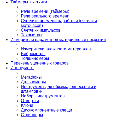
Таймеры, счетчики
Реле времени (таймеры)
Реле реального времени
Счетчики времени наработки (счетчики
моточасов)
Счетчики импульсов
Тахометры
Измерители параметров материалов и покрытий
Измерители влажности материалов
Виброметры
Толщиномеры
Перечень уцененных товаров
Инструмент
Мегафоны
Дальномеры
Инструмент для обжима, опрессовки и
штамповки
Наборы инструментов
Отвертки
Ключи
Двухкомпонентные клещи
Стрипперы