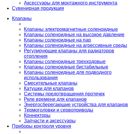
Аксессуары для монтажного инструмента
Сувенирная продукция
Клапаны
Клапаны электромагнитные соленоидные
Клапаны соленоидные на высокое давление
Клапаны соленоидные на пар
Клапаны соленоидные на агрессивные среды
Регулирующие клапаны для радиаторов
отопления
Клапаны соленоидные трехходовые
Клапаны соленоидные бистабильные
Клапаны соленоидные для подводного
использования
Смесительные клапаны
Катушки для клапанов
Системы предотвращения протечек
Реле времени для клапанов
Энергосберегающие устройства для клапанов
Термоголовки и сервоприводы
Коннекторы
Запчасти и аксессуары
Приборы контроля уровня