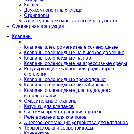
Ключи
Двухкомпонентные клещи
Стрипперы
Аксессуары для монтажного инструмента
Сувенирная продукция
Клапаны
Клапаны электромагнитные соленоидные
Клапаны соленоидные на высокое давление
Клапаны соленоидные на пар
Клапаны соленоидные на агрессивные среды
Регулирующие клапаны для радиаторов
отопления
Клапаны соленоидные трехходовые
Клапаны соленоидные бистабильные
Клапаны соленоидные для подводного
использования
Смесительные клапаны
Катушки для клапанов
Системы предотвращения протечек
Реле времени для клапанов
Энергосберегающие устройства для клапанов
Термоголовки и сервоприводы
Коннекторы