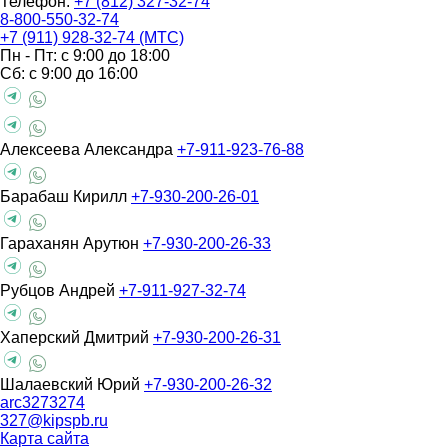
Телефон:
+7 (812) 327-32-74
8-800-550-32-74
+7 (911) 928-32-74 (МТС)
Пн - Пт: с 9:00 до 18:00
Сб: с 9:00 до 16:00
Алексеева Александра
+7-911-923-76-88
Барабаш Кирилл
+7-930-200-26-01
Гараханян Арутюн
+7-930-200-26-33
Рубцов Андрей
+7-911-927-32-74
Хаперский Дмитрий
+7-930-200-26-31
Шалаевский Юрий
+7-930-200-26-32
arc3273274
327@kipspb.ru
Карта сайта