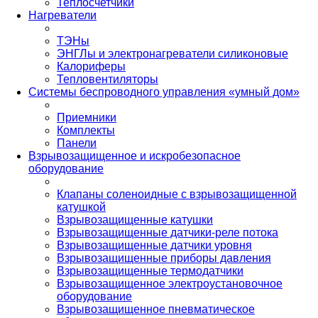
Теплосчетчики
Нагреватели
ТЭНы
ЭНГЛы и электронагреватели силиконовые
Калориферы
Тепловентиляторы
Системы беспроводного управления «умный дом»
Приемники
Комплекты
Панели
Взрывозащищенное и искробезопасное
оборудование
Клапаны соленоидные с взрывозащищенной
катушкой
Взрывозащищенные катушки
Взрывозащищенные датчики-реле потока
Взрывозащищенные датчики уровня
Взрывозащищенные приборы давления
Взрывозащищенные термодатчики
Взрывозащищенное электроустановочное
оборудование
Взрывозащищенное пневматическое