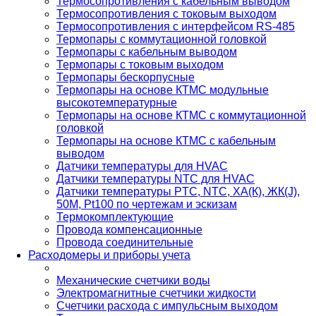
Термосопротивления с кабельным выводом
Термосопротивления с токовым выходом
Термосопротивления с интерфейсом RS-485
Термопары с коммутационной головкой
Термопары с кабельным выводом
Термопары с токовым выходом
Термопары бескорпусные
Термопары на основе КТМС модульные
высокотемпературные
Термопары на основе КТМС с коммутационной
головкой
Термопары на основе КТМС с кабельным
выводом
Датчики температуры для HVAC
Датчики температуры NTC для HVAC
Датчики температуры PTС, NTC, ХА(К), ЖК(J),
50М, Pt100 по чертежам и эскизам
Термокомплектующие
Провода компенсационные
Провода соединительные
Расходомеры и приборы учета
Механические счетчики воды
Электромагнитные счетчики жидкости
Счетчики расхода с импульсным выходом