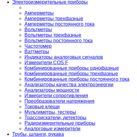
Электроизмерительные приборы
Амперметры
Амперметры трехфазные
Амперметры постоянного тока
Вольтметры
Вольтметры трехфазные
Вольтметры постоянного тока
Частотомер
Ваттметры
Индикаторы аналоговых сигналов
Измерители COS F
Комбинированные приборы однофазные
Комбинированные приборы трехфазные
Комбинированные приборы постоянного тока
Анализаторы качества электроэнергии
Анализаторы мощности
Измерители сопротивления
Преобразователи напряжения
Токовые клещи
Мультиметры, тестеры
Трассоискатели, детекторы
Радиоизмерительные приборы
Аналоговые измерители
Трубы, шланги, рукава