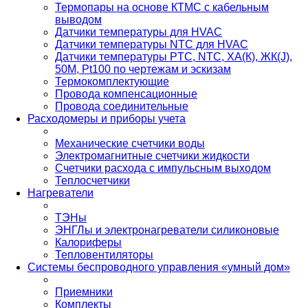
Термопары на основе КТМС с кабельным
выводом
Датчики температуры для HVAC
Датчики температуры NTC для HVAC
Датчики температуры PTС, NTC, ХА(К), ЖК(J),
50М, Pt100 по чертежам и эскизам
Термокомплектующие
Провода компенсационные
Провода соединительные
Расходомеры и приборы учета
Механические счетчики воды
Электромагнитные счетчики жидкости
Счетчики расхода с импульсным выходом
Теплосчетчики
Нагреватели
ТЭНы
ЭНГЛы и электронагреватели силиконовые
Калориферы
Тепловентиляторы
Системы беспроводного управления «умный дом»
Приемники
Комплекты