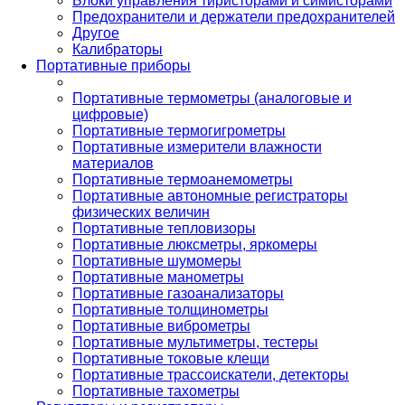
Блоки управления тиристорами и симисторами
Предохранители и держатели предохранителей
Другое
Калибраторы
Портативные приборы
Портативные термометры (аналоговые и
цифровые)
Портативные термогигрометры
Портативные измерители влажности
материалов
Портативные термоанемометры
Портативные автономные регистраторы
физических величин
Портативные тепловизоры
Портативные люксметры, яркомеры
Портативные шумомеры
Портативные манометры
Портативные газоанализаторы
Портативные толщинометры
Портативные виброметры
Портативные мультиметры, тестеры
Портативные токовые клещи
Портативные трассоискатели, детекторы
Портативные тахометры