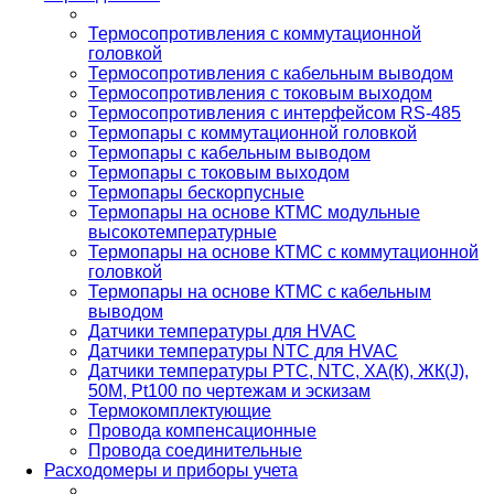
Термосопротивления с коммутационной
головкой
Термосопротивления с кабельным выводом
Термосопротивления с токовым выходом
Термосопротивления с интерфейсом RS-485
Термопары с коммутационной головкой
Термопары с кабельным выводом
Термопары с токовым выходом
Термопары бескорпусные
Термопары на основе КТМС модульные
высокотемпературные
Термопары на основе КТМС с коммутационной
головкой
Термопары на основе КТМС с кабельным
выводом
Датчики температуры для HVAC
Датчики температуры NTC для HVAC
Датчики температуры PTС, NTC, ХА(К), ЖК(J),
50М, Pt100 по чертежам и эскизам
Термокомплектующие
Провода компенсационные
Провода соединительные
Расходомеры и приборы учета