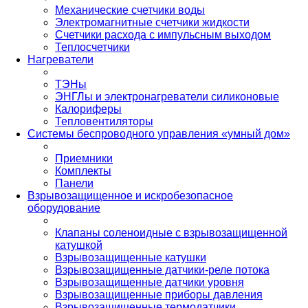
Механические счетчики воды
Электромагнитные счетчики жидкости
Счетчики расхода с импульсным выходом
Теплосчетчики
Нагреватели
ТЭНы
ЭНГЛы и электронагреватели силиконовые
Калориферы
Тепловентиляторы
Системы беспроводного управления «умный дом»
Приемники
Комплекты
Панели
Взрывозащищенное и искробезопасное
оборудование
Клапаны соленоидные с взрывозащищенной
катушкой
Взрывозащищенные катушки
Взрывозащищенные датчики-реле потока
Взрывозащищенные датчики уровня
Взрывозащищенные приборы давления
Взрывозащищенные термодатчики