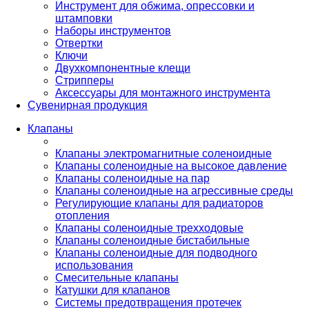
Инструмент для обжима, опрессовки и
штамповки
Наборы инструментов
Отвертки
Ключи
Двухкомпонентные клещи
Стрипперы
Аксессуары для монтажного инструмента
Сувенирная продукция
Клапаны
Клапаны электромагнитные соленоидные
Клапаны соленоидные на высокое давление
Клапаны соленоидные на пар
Клапаны соленоидные на агрессивные среды
Регулирующие клапаны для радиаторов
отопления
Клапаны соленоидные трехходовые
Клапаны соленоидные бистабильные
Клапаны соленоидные для подводного
использования
Смесительные клапаны
Катушки для клапанов
Системы предотвращения протечек