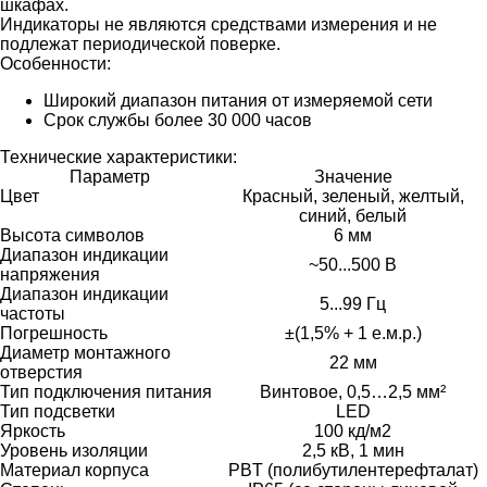
шкафах.
Индикаторы не являются средствами измерения и не
подлежат периодической поверке.
Особенности:
Широкий диапазон питания от измеряемой сети
Срок службы более 30 000 часов
Технические характеристики:
Параметр
Значение
Цвет
Красный, зеленый, желтый,
синий, белый
Высота символов
6 мм
Диапазон индикации
~50...500 В
напряжения
Диапазон индикации
5...99 Гц
частоты
Погрешность
±(1,5% + 1 е.м.р.)
Диаметр монтажного
22 мм
отверстия
Тип подключения питания
Винтовое, 0,5…2,5 мм²
Тип подсветки
LED
Яркость
100 кд/м2
Уровень изоляции
2,5 кВ, 1 мин
Материал корпуса
PBT (полибутилентерефталат)