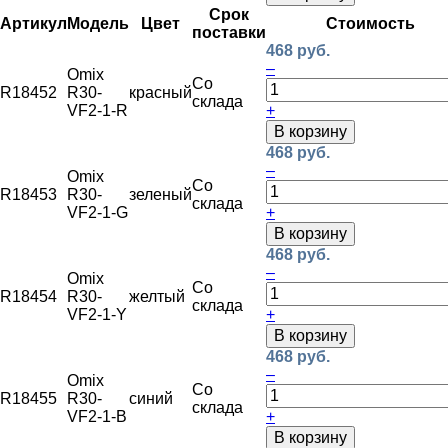
Срок
Артикул
Модель
Цвет
Стоимость
поставки
468 руб.
–
Omix
Со
R18452
R30-
красный
склада
VF2-1-R
+
В корзину
468 руб.
–
Omix
Со
R18453
R30-
зеленый
склада
VF2-1-G
+
В корзину
468 руб.
–
Omix
Со
R18454
R30-
желтый
склада
VF2-1-Y
+
В корзину
468 руб.
–
Omix
Со
R18455
R30-
синий
склада
VF2-1-B
+
В корзину