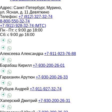
Адрес: Санкт-Петербург, Мурино,
ул. Ясная, д. 11
Девяткино
Телефон:
+7 (812) 327-32-74
8-800-550-32-74
+7 (911) 928-32-74 (МТС)
Пн - Пт: с 9:00 до 18:00
Сб: с 9:00 до 16:00
Алексеева Александра
+7-911-923-76-88
Барабаш Кирилл
+7-930-200-26-01
Гараханян Арутюн
+7-930-200-26-33
Рубцов Андрей
+7-911-927-32-74
Хаперский Дмитрий
+7-930-200-26-31