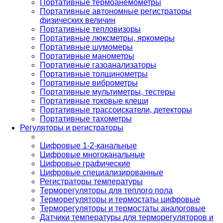
Портативные термоанемометры
Портативные автономные регистраторы
физических величин
Портативные тепловизоры
Портативные люксметры, яркомеры
Портативные шумомеры
Портативные манометры
Портативные газоанализаторы
Портативные толщинометры
Портативные виброметры
Портативные мультиметры, тестеры
Портативные токовые клещи
Портативные трассоискатели, детекторы
Портативные тахометры
Регуляторы и регистраторы
Цифровые 1-2-канальные
Цифровые многоканальные
Цифровые графические
Цифровые специализированные
Регистраторы температуры
Терморегуляторы для теплого пола
Терморегуляторы и термостаты цифровые
Терморегуляторы и термостаты аналоговые
Датчики температуры для терморегуляторов и