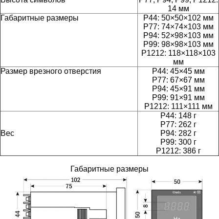
14 мм
Габаритные размеры
P44: 50×50×102 мм
Р77: 74×74×103 мм
Р94: 52×98×103 мм
Р99: 98×98×103 мм
Р1212: 118×118×103
мм
Размер врезного отверстия
P44: 45×45 мм
Р77: 67×67 мм
Р94: 45×91 мм
Р99: 91×91 мм
Р1212: 111×111 мм
P44: 148 г
Р77: 262 г
Вес
Р94: 282 г
Р99: 300 г
Р1212: 386 г
Габаритные размеры