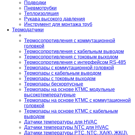
Подводки
Пневмотрубки
Теплоизоляция
Рукава высокого давления
Инструмент для монтажа труб
Термодатчики
Термосопротивления с коммутационной
головкой
Термосопротивления с кабельным выводом
Термосопротивления с токовым выходом
Термосопротивления с интерфейсом RS-485
Термопары с коммутационной головкой
Термопары с кабельным выводом
Термопары с токовым выходом
Термопары бескорпусные
Термопары на основе КТМС модульные
высокотемпературные
Термопары на основе КТМС с коммутационной
головкой
Термопары на основе КТМС с кабельным
выводом
Датчики температуры для HVAC
Датчики температуры NTC для HVAC
Датчики температуры PTС, NTC, ХА(К), ЖК(J),