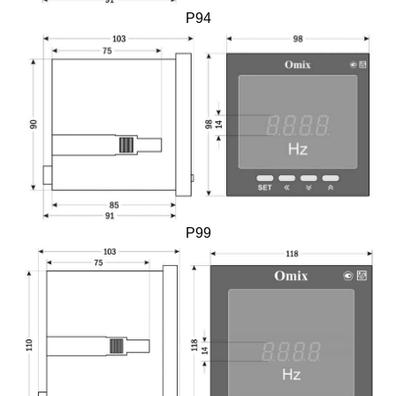
P94
P99