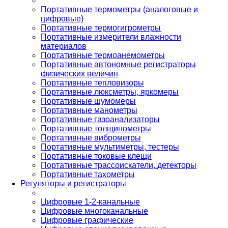
Портативные термометры (аналоговые и
цифровые)
Портативные термогигрометры
Портативные измерители влажности
материалов
Портативные термоанемометры
Портативные автономные регистраторы
физических величин
Портативные тепловизоры
Портативные люксметры, яркомеры
Портативные шумомеры
Портативные манометры
Портативные газоанализаторы
Портативные толщинометры
Портативные виброметры
Портативные мультиметры, тестеры
Портативные токовые клещи
Портативные трассоискатели, детекторы
Портативные тахометры
Регуляторы и регистраторы
Цифровые 1-2-канальные
Цифровые многоканальные
Цифровые графические