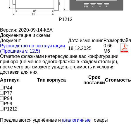
P1212
Версия: 2020-09-14-КВА
Документация и схемы
Документ
Дата изменения
Размер
Файл
Руководство по эксплуатации
0.66
18.12.2025
(Прошивка v. 12.5)
Мб
Отметьте флажками интересующие вас конфигурации
прибора (не менее одного флажка в каждом столбце),
после чего вы сможете увидеть стоимость и условия
доставки для них.
Срок
Артикул
Тип корпуса
Стоимость
поставки
P44
P77
P94
P99
P1212
Предлагаются уценённые и
аналогичные
товары