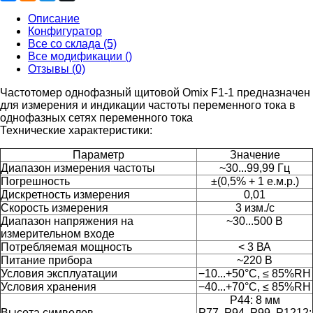
Описание
Конфигуратор
Все со склада (5)
Все модификации ()
Отзывы (0)
Частотомер однофазный щитовой Omix F1-1 предназначен
для измерения и индикации частоты переменного тока в
однофазных сетях переменного тока
Технические характеристики:
Параметр
Значение
Диапазон измерения частоты
~30...99,99 Гц
Погрешность
±(0,5% + 1 е.м.р.)
Дискретность измерения
0,01
Скорость измерения
3 изм./с
Диапазон напряжения на
~30...500 В
измерительном входе
Потребляемая мощность
< 3 ВА
Питание прибора
~220 В
Условия эксплуатации
−10...+50°С, ≤ 85%RH
Условия хранения
−40...+70°С, ≤ 85%RH
P44: 8 мм
Высота символов
Р77, Р94, Р99, Р1212: