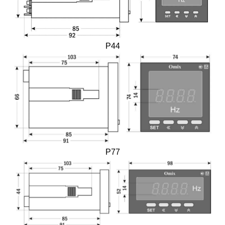
P44
P77