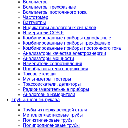
Вольтметры
Вольтметры трехфазные
Вольтметры постоянного тока
Частотомер
Ваттметры
Индикаторы аналоговых сигналов
Измерители COS F
Комбинированные приборы однофазные
Комбинированные приборы трехфазные
Комбинированные приборы постоянного тока
Анализаторы качества электроэнергии
Анализаторы мощности
Измерители сопротивления
Преобразователи напряжения
Токовые клещи
Мультиметры, тестеры
Трассоискатели, детекторы
Радиоизмерительные приборы
Аналоговые измерители
Трубы, шланги, рукава
Трубы из нержавеющей стали
Металлопластиковые трубы
Полиэтиленовые трубы
Полипропиленовые трубы