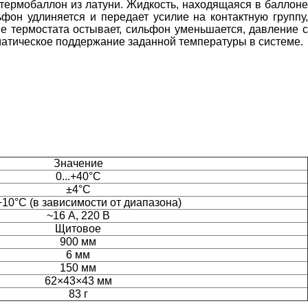
термобаллон из латуни. Жидкость, находящаяся в баллоне
фон удлиняется и передает усилие на контактную группу,
е термостата остывает, сильфон уменьшается, давление с
оматическое поддержание заданной температуры в системе.
Значение
0...+40°C
±4°С
.+10°С (в зависимости от диапазона)
~16 А, 220 В
Щитовое
900 мм
6 мм
150 мм
62×43×43 мм
83 г