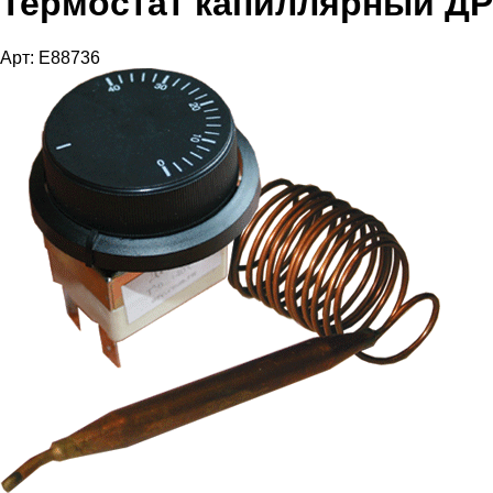
Термостат капиллярный ДР
Арт: E88736