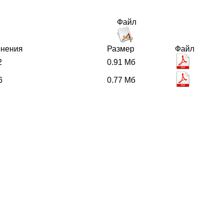
Файл
енения
Размер
Файл
2
0.91 Мб
6
0.77 Мб