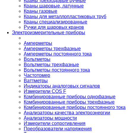
Краны трехходовые ручные
Краны шаровые, латунные
Краны газовые
Краны для металлопластиковых труб
Краны специализированные
Ручки для шаровых кранов
Электроизмерительные приборы
Амперметры
Амперметры трехфазные
Амперметры постоянного тока
Вольтметры
Вольтметры трехфазные
Вольтметры постоянного тока
Частотомер
Ваттметры
Индикаторы аналоговых сигналов
Измерители COS F
Комбинированные приборы однофазные
Комбинированные приборы трехфазные
Комбинированные приборы постоянного тока
Анализаторы качества электроэнергии
Анализаторы мощности
Измерители сопротивления
Преобразователи напряжения