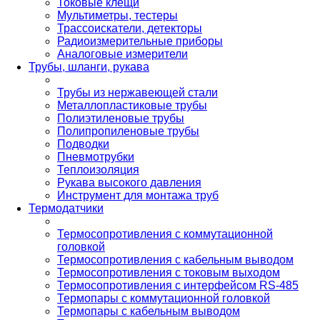
Токовые клещи
Мультиметры, тестеры
Трассоискатели, детекторы
Радиоизмерительные приборы
Аналоговые измерители
Трубы, шланги, рукава
Трубы из нержавеющей стали
Металлопластиковые трубы
Полиэтиленовые трубы
Полипропиленовые трубы
Подводки
Пневмотрубки
Теплоизоляция
Рукава высокого давления
Инструмент для монтажа труб
Термодатчики
Термосопротивления с коммутационной
головкой
Термосопротивления с кабельным выводом
Термосопротивления с токовым выходом
Термосопротивления с интерфейсом RS-485
Термопары с коммутационной головкой
Термопары с кабельным выводом