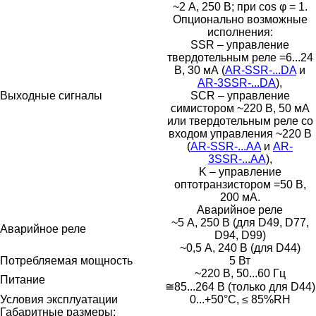
~2 А, 250 В; при cos φ = 1.
Опционально возможные
исполнения:
SSR – управление
твердотельным реле =6...24
В, 30 мА (
AR-SSR-...DA
и
AR-3SSR-...DA
),
Выходные сигналы
SCR – управление
симистором ~220 В, 50 мА
или твердотельным реле со
входом управления ~220 В
(
AR-SSR-...AA
и
AR-
3SSR-...AA
),
K – управление
оптотранзистором =50 В,
200 мА.
Аварийное реле
~5 А, 250 В (для D49, D77,
Аварийное реле
D94, D99)
~0,5 А, 240 В (для D44)
Потребляемая мощность
5 Вт
~220 В, 50...60 Гц
Питание
≅85...264 В (только для D44)
Условия эксплуатации
0...+50°C, ≤ 85%RH
Габаритные размеры: