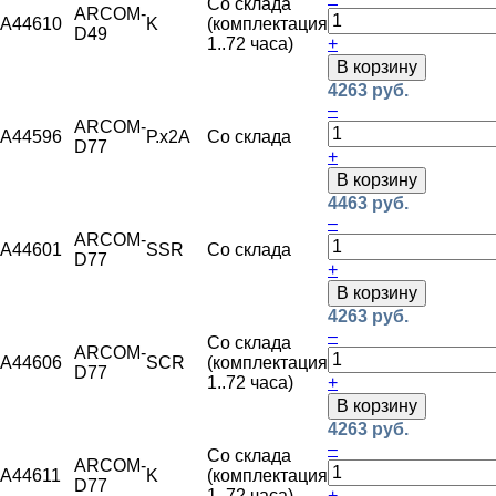
Со склада
ARCOM-
A44610
K
(комплектация
D49
1..72 часа)
+
В корзину
4263 руб.
–
ARCOM-
A44596
Р.х2А
Со склада
D77
+
В корзину
4463 руб.
–
ARCOM-
A44601
SSR
Со склада
D77
+
В корзину
4263 руб.
–
Со склада
ARCOM-
A44606
SCR
(комплектация
D77
1..72 часа)
+
В корзину
4263 руб.
–
Со склада
ARCOM-
A44611
K
(комплектация
D77
1..72 часа)
+