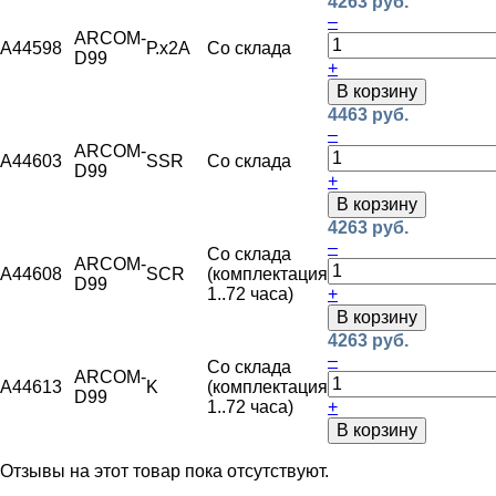
4263 руб.
–
ARCOM-
A44598
Р.х2А
Со склада
D99
+
В корзину
4463 руб.
–
ARCOM-
A44603
SSR
Со склада
D99
+
В корзину
4263 руб.
–
Со склада
ARCOM-
A44608
SCR
(комплектация
D99
1..72 часа)
+
В корзину
4263 руб.
–
Со склада
ARCOM-
A44613
K
(комплектация
D99
1..72 часа)
+
В корзину
Отзывы на этот товар пока отсутствуют.