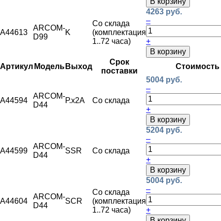
В корзину
4263 руб.
–
Со склада
ARCOM-
A44613
K
(комплектация
D99
1..72 часа)
+
В корзину
Срок
Артикул
Модель
Выход
Стоимость
поставки
5004 руб.
–
ARCOM-
A44594
Р.х2А
Со склада
D44
+
В корзину
5204 руб.
–
ARCOM-
A44599
SSR
Со склада
D44
+
В корзину
5004 руб.
–
Со склада
ARCOM-
A44604
SCR
(комплектация
D44
1..72 часа)
+
В корзину