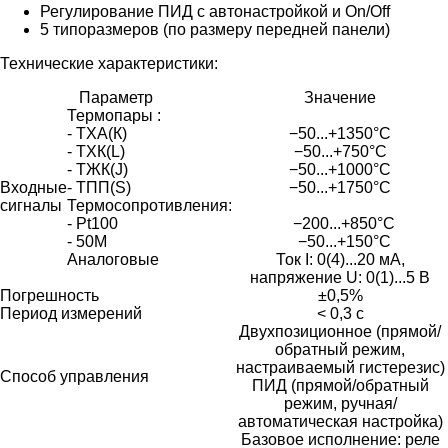
Регулирование ПИД с автонастройкой и On/Off
5 типоразмеров (по размеру передней панели)
Технические характеристики:
Параметр
Значение
Термопары :
- ТХА(К)
−50...+1350°C
- ТХК(L)
−50...+750°C
- ТЖК(J)
−50...+1000°C
Входные
- ТПП(S)
−50...+1750°C
сигналы
Термосопротивления:
- Pt100
−200...+850°C
- 50М
−50...+150°C
Аналоговые
Ток I: 0(4)...20 мА,
напряжение U: 0(1)...5 В
Погрешность
±0,5%
Период измерений
< 0,3 с
Двухпозиционное (прямой/
обратный режим,
настраиваемый гистерезис)
Способ управления
ПИД (прямой/обратный
режим, ручная/
автоматическая настройка)
Базовое исполнение: реле