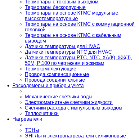
Термопары с токовым выходом
Термопары бескорпусные
Термопары на основе КТМС модульные
высокотемпературные
Термопары на основе КТМС с коммутационной
головкой
Термопары на основе КТМС с кабельным
выводом
Датчики температуры для HVAC
Датчики температуры NTC для HVAC
Датчики температуры PTС, NTC, ХА(К), ЖК(J),
50М, Pt100 по чертежам и эскизам
Термокомплектующие
Провода компенсационные
Провода соединительные
Расходомеры и приборы учета
Механические счетчики воды
Электромагнитные счетчики жидкости
Счетчики расхода с импульсным выходом
Теплосчетчики
Нагреватели
ТЭНы
ЭНГЛы и электронагреватели силиконовые