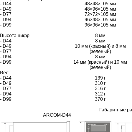
- D44
48×48×105 мм
- D49
48×96×105 мм
- D77
72×72×105 мм
- D94
96×48×105 мм
- D99
96×96×105 мм
Высота цифр:
8 мм
- D44
8 мм
- D49
10 мм (красный) и 8 мм
- D77
(зеленый)
- D94
8 мм
- D99
14 мм (красный) и 10 мм
(зеленый)
Вес:
- D44
139 г
- D49
310 г
- D77
316 г
- D94
312 г
- D99
370 г
Габаритные р
ARCOM-D44