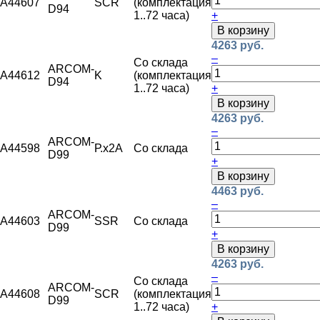
A44607
SCR
(комплектация
D94
1..72 часа)
+
В корзину
4263 руб.
–
Со склада
ARCOM-
A44612
K
(комплектация
D94
1..72 часа)
+
В корзину
4263 руб.
–
ARCOM-
A44598
Р.х2А
Со склада
D99
+
В корзину
4463 руб.
–
ARCOM-
A44603
SSR
Со склада
D99
+
В корзину
4263 руб.
–
Со склада
ARCOM-
A44608
SCR
(комплектация
D99
1..72 часа)
+