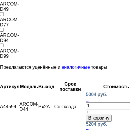
ARCOM-
D49
ARCOM-
D77
ARCOM-
D94
ARCOM-
D99
Предлагаются уценённые и
аналогичные
товары
Срок
Артикул
Модель
Выход
Стоимость
поставки
5004 руб.
–
ARCOM-
A44594
Р.х2А
Со склада
D44
+
В корзину
5204 руб.
–