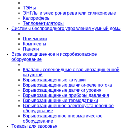
ТЭНы
ЭНГЛы и электронагреватели силиконовые
Калориферы
Тепловентиляторы
Системы беспроводного управления «умный дом»
Приемники
Комплекты
Панели
Взрывозащищенное и искробезопасное
оборудование
Клапаны соленоидные с взрывозащищенной
катушкой
Взрывозащищенные катушки
Взрывозащищенные датчики-реле потока
Взрывозащищенные датчики уровня
Взрывозащищенные приборы давления
Взрывозащищенные термодатчики
Взрывозащищенное электроустановочное
оборудование
Взрывозащищенное пневматическое
оборудование
Товары для здоровья