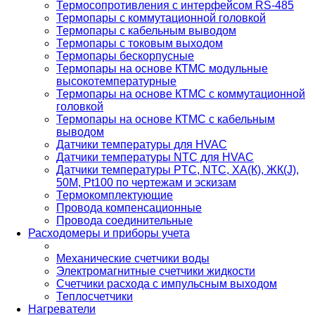
Термосопротивления с интерфейсом RS-485
Термопары с коммутационной головкой
Термопары с кабельным выводом
Термопары с токовым выходом
Термопары бескорпусные
Термопары на основе КТМС модульные
высокотемпературные
Термопары на основе КТМС с коммутационной
головкой
Термопары на основе КТМС с кабельным
выводом
Датчики температуры для HVAC
Датчики температуры NTC для HVAC
Датчики температуры PTС, NTC, ХА(К), ЖК(J),
50М, Pt100 по чертежам и эскизам
Термокомплектующие
Провода компенсационные
Провода соединительные
Расходомеры и приборы учета
Механические счетчики воды
Электромагнитные счетчики жидкости
Счетчики расхода с импульсным выходом
Теплосчетчики
Нагреватели