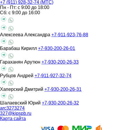
+7 (911) 928-32-74 (МТС)
Пн - Пт: с 9:00 до 18:00
Сб: с 9:00 до 16:00
Алексеева Александра
+7-911-923-76-88
Барабаш Кирилл
+7-930-200-26-01
Гараханян Арутюн
+7-930-200-26-33
Рубцов Андрей
+7-911-927-32-74
Хаперский Дмитрий
+7-930-200-26-31
Шалаевский Юрий
+7-930-200-26-32
arc3273274
327@kipspb.ru
Карта сайта