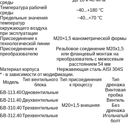
среды
Температура рабочей
−40...+180 °С
среды
Предельные значения
−40...+70 °С
температур
окружающего воздуха
при эксплуатации
Присоединение к
M20×1,5 манометрической формы
технологической линии
Присоединение к
Резьбовое соединение M20х1,5
преобразователю
или фланцевый монтаж на
преобразователь с межосевым
расстоянием 54 мм
Материал корпуса
Нержавеющая сталь AISI 304S
* - в зависимости от модификации.
Тип вентильного
Тип присоединения
Тип
Модель
блока
к процессу
дренажа
Винтовая
БВ-113.40
Одновентильные
пробка
БВ-211
.40
Двухвентильные
Вентиль
М20×1,5 внешняя
Без
БВ-310
.40
Трехвентильные
дренажа
БВ-312
.40
Трехвентильные
Игольчатый
болт