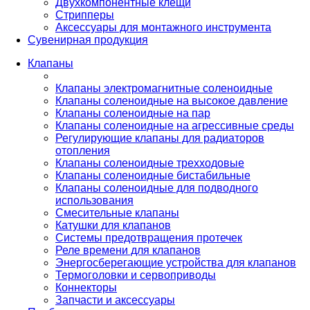
Двухкомпонентные клещи
Стрипперы
Аксессуары для монтажного инструмента
Сувенирная продукция
Клапаны
Клапаны электромагнитные соленоидные
Клапаны соленоидные на высокое давление
Клапаны соленоидные на пар
Клапаны соленоидные на агрессивные среды
Регулирующие клапаны для радиаторов
отопления
Клапаны соленоидные трехходовые
Клапаны соленоидные бистабильные
Клапаны соленоидные для подводного
использования
Смесительные клапаны
Катушки для клапанов
Системы предотвращения протечек
Реле времени для клапанов
Энергосберегающие устройства для клапанов
Термоголовки и сервоприводы
Коннекторы
Запчасти и аксессуары