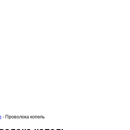
е
-
Проволока копель