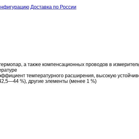
онфигурацию
Доставка по России
термопар, а также компенсационных проводов в измерител
ературе
ффициент температурного расширения, высокую устойчиво
(42,5—44 %
), другие элементы (менее 1
%
)