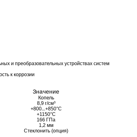
ьных и преобразовательных устройствах систем
сть к коррозии
Значение
Копель
8,9 г/см³
+800...+850
°C
+1150°C
166 ГПа
1,2 мм
Стеклонить (опция)