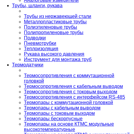
Аналоговые измерители
Трубы, шланги, рукава
Трубы из нержавеющей стали
Металлопластиковые трубы
Полиэтиленовые трубы
Полипропиленовые трубы
Подводки
Пневмотрубки
Теплоизоляция
Рукава высокого давления
Инструмент для монтажа труб
Термодатчики
Термосопротивления с коммутационной
головкой
Термосопротивления с кабельным выводом
Термосопротивления с токовым выходом
Термосопротивления с интерфейсом RS-485
Термопары с коммутационной головкой
Термопары с кабельным выводом
Термопары с токовым выходом
Термопары бескорпусные
Термопары на основе КТМС модульные
высокотемпературные