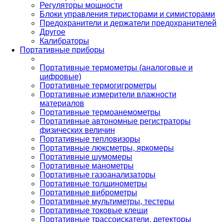
Регуляторы мощности
Блоки управления тиристорами и симисторами
Предохранители и держатели предохранителей
Другое
Калибраторы
Портативные приборы
Портативные термометры (аналоговые и
цифровые)
Портативные термогигрометры
Портативные измерители влажности
материалов
Портативные термоанемометры
Портативные автономные регистраторы
физических величин
Портативные тепловизоры
Портативные люксметры, яркомеры
Портативные шумомеры
Портативные манометры
Портативные газоанализаторы
Портативные толщинометры
Портативные виброметры
Портативные мультиметры, тестеры
Портативные токовые клещи
Портативные трассоискатели, детекторы