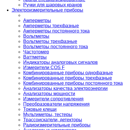
Ручки для шаровых кранов
Электроизмерительные приборы
Амперметры
Амперметры трехфазные
Амперметры постоянного тока
Вольтметры
Вольтметры трехфазные
Вольтметры постоянного тока
Частотомер
Ваттметры
Индикаторы аналоговых сигналов
Измерители COS F
Комбинированные приборы однофазные
Комбинированные приборы трехфазные
Комбинированные приборы постоянного тока
Анализаторы качества электроэнергии
Анализаторы мощности
Измерители сопротивления
Преобразователи напряжения
Токовые клещи
Мультиметры, тестеры
Трассоискатели, детекторы
Радиоизмерительные приборы