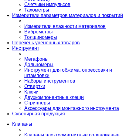
Счетчики импульсов
Тахометры
Измерители параметров материалов и покрытий
Измерители влажности материалов
Виброметры
Толщиномеры
Перечень уцененных товаров
Инструмент
Мегафоны
Дальномеры
Инструмент для обжима, опрессовки и
штамповки
Наборы инструментов
Отвертки
Ключи
Двухкомпонентные клещи
Стрипперы
Аксессуары для монтажного инструмента
Сувенирная продукция
Клапаны
Клапаны электромагнитные соленоидные