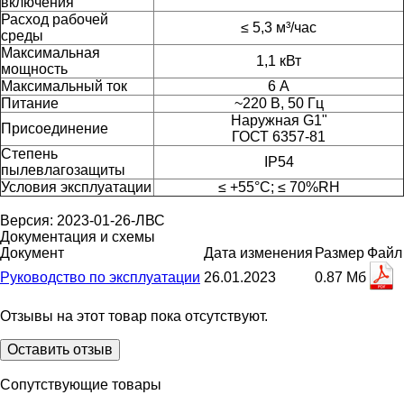
включения
Расход рабочей
≤ 5,3 м³/час
среды
Максимальная
1,1 кВт
мощность
Максимальный ток
6 А
Питание
~220 В, 50 Гц
Наружная G1"
Присоединение
ГОСТ 6357-81
Степень
IP54
пылевлагозащиты
Условия эксплуатации
≤ +55°С; ≤ 70%RH
Версия: 2023-01-26-ЛВС
Документация и схемы
Документ
Дата изменения
Размер
Файл
Руководство по эксплуатации
26.01.2023
0.87 Мб
Отзывы на этот товар пока отсутствуют.
Оставить отзыв
Сопутствующие товары