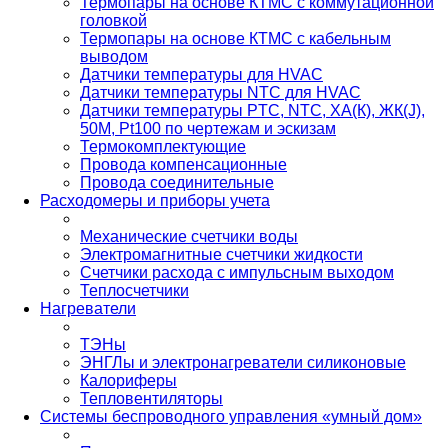
Термопары на основе КТМС с коммутационной
головкой
Термопары на основе КТМС с кабельным
выводом
Датчики температуры для HVAC
Датчики температуры NTC для HVAC
Датчики температуры PTС, NTC, ХА(К), ЖК(J),
50М, Pt100 по чертежам и эскизам
Термокомплектующие
Провода компенсационные
Провода соединительные
Расходомеры и приборы учета
Механические счетчики воды
Электромагнитные счетчики жидкости
Счетчики расхода с импульсным выходом
Теплосчетчики
Нагреватели
ТЭНы
ЭНГЛы и электронагреватели силиконовые
Калориферы
Тепловентиляторы
Системы беспроводного управления «умный дом»